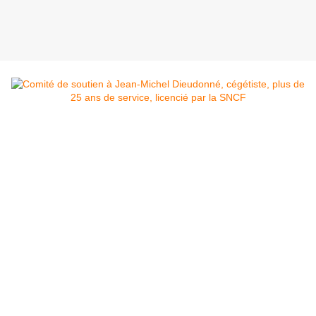
Rappel des faits: Mon camarade Jean-Michel
Dieudonné s'est vu radié par la SNCF
Cette mesure disciplinaire a pour conséquence de le
mettre au chômage à 53 ans ; pire encore, de lui retirer
le bénéfice de la retraite de la SNCF. Ce qui signifie que
l’intégralité des cotisations qu’il a versées ne lui seront
pas rendues, il ne pourra prétendre qu’au minimum
vieillesse de la Carsat sans accès à une caisse
complémentaire.
Cette sanction est la plus élevée à la SNCF ; elle est
humiliante, dégradante. Elle ne s’applique qu’à des