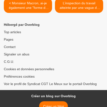
< Monsieur Macron, ai-je
L’inspection du travail
également une "forme de
atteinte par une vague de
sagesse" qui, étant retraité,
suicides >
m'empêcherait de dénoncer
le pouvoir des riches et du
Hébergé par Overblog
capital?
Top articles
Pages
Contact
Signaler un abus
C.G.U.
Cookies et données personnelles
Préférences cookies
Voir le profil de Syndicat CGT Le Meux sur le portail Overblog
Créer un blog sur Overblog
Créer un blog