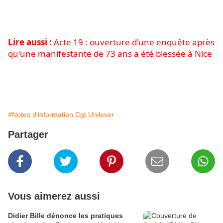
parfaitement injustifiées», expliquait par exemple Raphaël
Kempf, avocat au barreau de Paris à l'antenne de
BFMTV
,
le 11 décembre 2018.
Lire aussi :
Acte 19 : ouverture d'une enquête après
qu'une manifestante de 73 ans a été blessée à Nice
Publié par http://canempechepasnicolas.over-
blog.com
#Notes d'information Cgt Unilever
Partager
Vous aimerez aussi
Didier Bille dénonce les pratiques