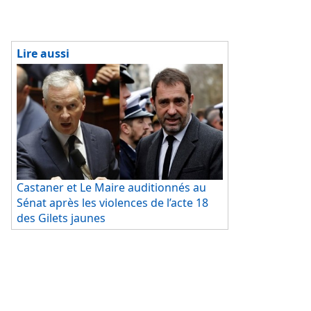
800» personnes interpellées lors des différents actes de la
mobilisation, devaient encore être jugées.
La ministre
Lire aussi
a applaudi le
dispositif de
sécurité mis
en place
pour
encadrer les
manifestatio
ns de
l'acte
Castaner et Le Maire auditionnés au
19 des Gilets
Sénat après les violences de l’acte 18
jaunes
,
des Gilets jaunes
soulignant
que
contraire
ment à la semaine précédente
, aucun débordement
d'ampleur n'avait cette fois été constaté dans la capitale.
Nicole Belloubet a ajouté qu'il y avait eu «390 mandats de
dépôt prononcés», précisant qu'il s'agissait de personnes