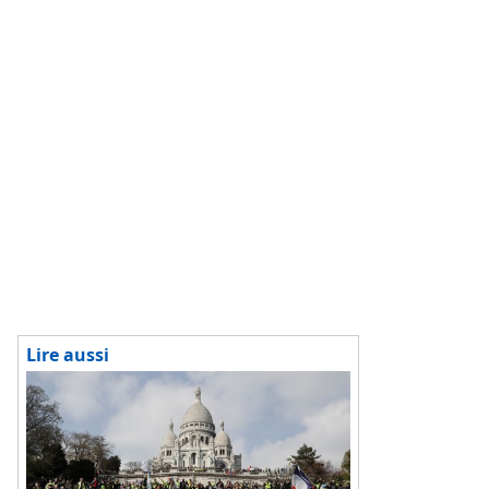
«qui sont [déjà] allées en prison ou qui y sont», soit dans
le cadre d'une condamnation, soit dans le cadre d'une
détention provisoire en attendant leur procès.
Les sanctions pénales prononcées s'étalent entre un mois
et trois ans de prison, parfois avec une partie assortie
d'une mise à l'épreuve, selon les données de la
chancellerie rapportées par l'AFP.
«Il peut par ailleurs être observé que la peine d'interdiction
de séjour, notamment à Paris, est fréquemment prononcée
à titre complémentaire, notamment dans le cadre des
comparutions immédiates», explique encore l'AFP, citant
la même source.
A l'issue de
Lire aussi
l'acte 19 de
la
mobilisation
des Gilets
jaunes, le