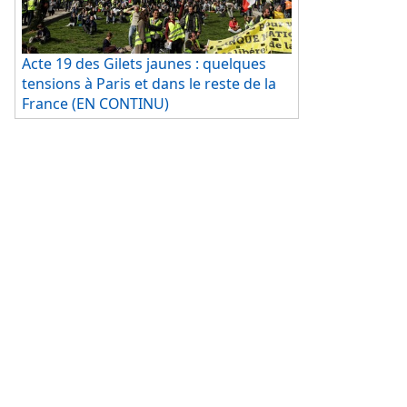
ministre de
l'Intérieur
Christophe
Acte 19 des Gilets jaunes : quelques
Castaner
tensions à Paris et dans le reste de la
avait affirmé
France (EN CONTINU)
que 233
personnes
avaient été interpellées, dont 172 placées en garde à vue,
dans toute la France. En outre, 107 personnes ont été
verbalisées pour avoir tenté de prendre part à des
rassemblements interdits.
La question des arrestations de Gilets jaunes avait fait
l'objet de vives contestations au mois de décembre 2018,
notamment lors de l'acte 4 de la mobilisation, lors duquel
les forces de l'ordre avaient procédé à près de 2 000
interpellations. Certains avocats avaient en effet dénoncé
des interpellations abusives. «Lorsque l’on interpelle 1
000 personnes et qu’on en relâche 540 deux jours après,
c’est évident qu’il y avait au moins 540 interpellations