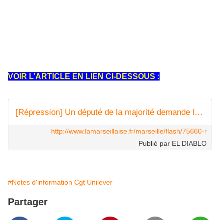
d’urgence dans le droit commun, la répression
policière violente des gilets jaunes et les
interdictions de manifester le week-end dernier,
Mohamed Laqhila, député Modem des Bouches-du-
Rhône écrit au Premier ministre pour demander la
dissolution de l’Union départementale CGT.
VOIR L’ARTICLE EN LIEN CI-DESSOUS :
[Répression] Un député de la majorité demande la dissolution de l'UD CGT 13 - Journal La Marseillaise
http://www.lamarseillaise.fr/marseille/flash/75660-r
Publié par EL DIABLO
#Notes d'information Cgt Unilever
Partager