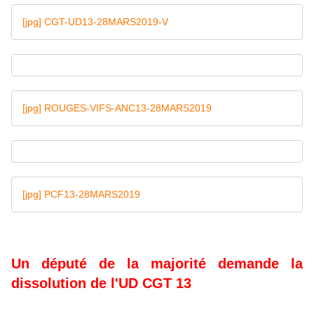
[jpg] CGT-UD13-28MARS2019-V
[jpg] ROUGES-VIFS-ANC13-28MARS2019
[jpg] PCF13-28MARS2019
Un député de la majorité demande la
dissolution de l'UD CGT 13
Jusqu’où iront-ils ? Après l’inscription de l’état