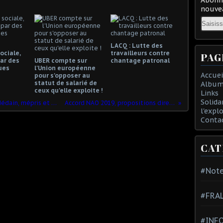
nouvea
Email
LACQ : Lutte des
ociale,
travailleurs contre
PAG
ar des
UBER compte sur
chantage patronal
ues
l'Union européenne
Accuei
pour s'opposer au
statut de salarié de
Album
ceux qu'elle exploite !
Links
Solida
NAO 2019 = indifférence, ignorance, dédain, mépris et dégoût
Accord NAO 2019, propositions direction
l'expl
Conta
CAT
#Note
#FRA
#INFO