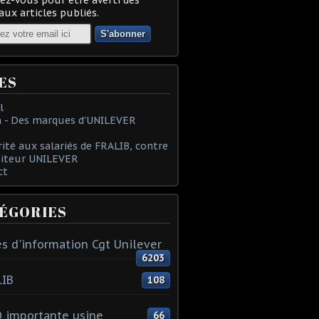
ux articles publiés.
ES
l
 - Des marques d'UNILEVER
rité aux salariés de FRALIB, contre
oiteur UNILEVER
ct
ÉGORIES
s d'information Cgt Unilever
6203
LIB
108
 importante usine
66