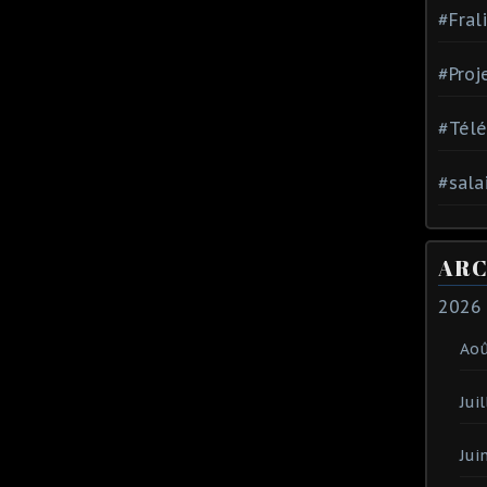
#Fral
#Proj
#Tél
#sala
ARC
2026
Ao
Juil
Jui