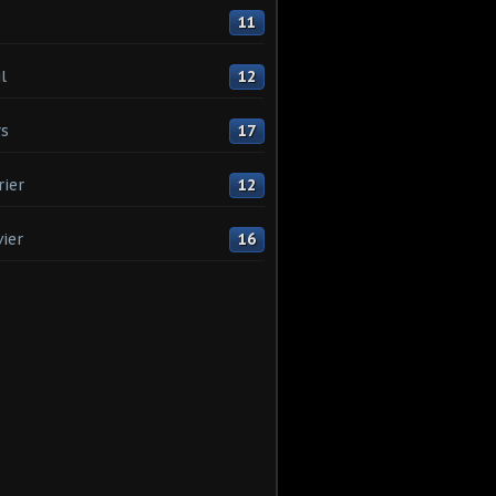
11
l
12
s
17
rier
12
vier
16