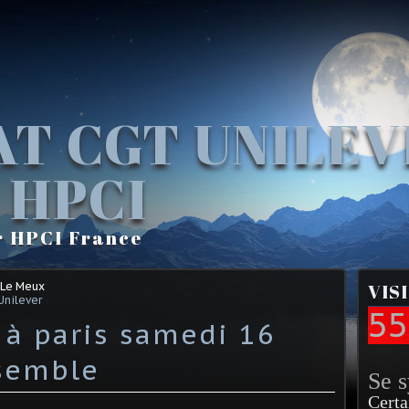
AT CGT UNILE
 HPCI
r HPCI France
 Le Meux
VIS
Unilever
55
 à paris samedi 16
semble
Se 
Certa