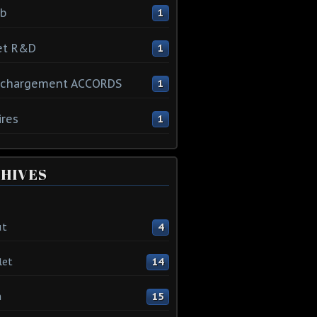
ib
1
et R&D
1
échargement ACCORDS
1
ires
1
HIVES
ût
4
let
14
n
15