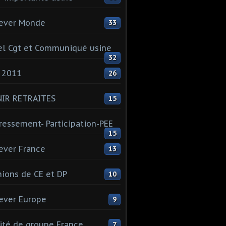
ever Monde
33
l Cgt et Communiqué usine
32
 2011
26
NIR RETRAITES
15
ressement- Participation-PEE
15
ever France
13
ions de CE et DP
10
ever Europe
9
té de groupe France
7