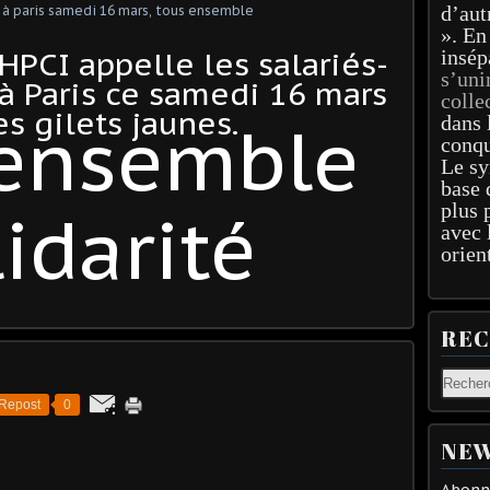
d’aut
». En
HPCI appelle les salariés-
insép
s’uni
 à Paris ce samedi 16 mars
colle
es gilets jaunes.
 ensemble
dans 
conqu
Le sy
base 
plus 
idarité
avec 
orien
RE
Repost
0
NEW
Abonne