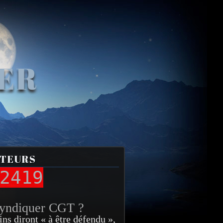
VER
ITEURS
2419
syndiquer CGT ?
ins diront « à être défendu »,