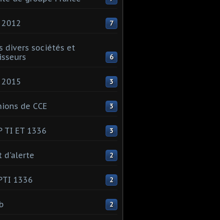
 2012
7
s divers sociétés et
isseurs
6
 2015
3
ions de CCE
3
 TI ET 1336
3
t d'alerte
2
PTI 1336
2
ib
2