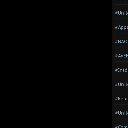
#Unil
#Appe
#NAO
#AVE
#Inté
#Unil
#Réun
#Unil
#Comi