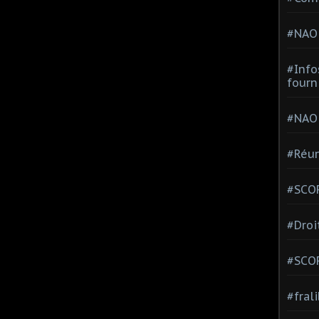
#NAO
#Info
fourn
#NAO
#Réun
#SCOP
#Droi
#SCO
#fral