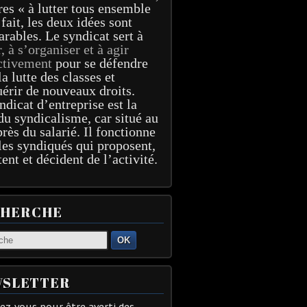
res « à lutter tous ensemble
 fait, les deux idées sont
arables. Le syndicat sert à
r, à s’organiser et à agir
ctivement
pour se défendre
la lutte des classes et
érir de nouveaux droits.
ndicat d’entreprise est la
du syndicalisme, car situé au
près du salarié. Il fonctionne
les syndiqués qui proposent,
tent et décident de l’activité.
CHERCHE
OK
SLETTER
z-vous pour être averti des