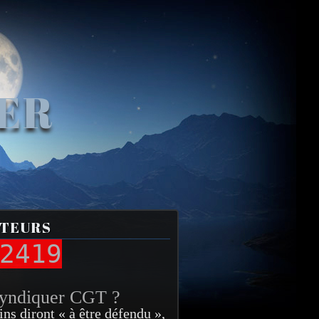
VER
ITEURS
2419
syndiquer CGT ?
ins diront « à être défendu »,