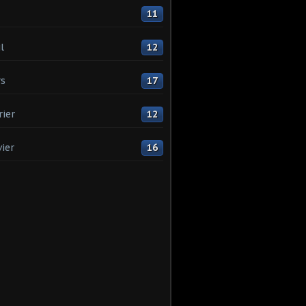
11
l
12
s
17
rier
12
vier
16