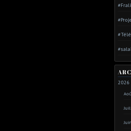
#Fral
#Proj
#Tél
#sala
ARC
2026
Ao
Juil
Jui