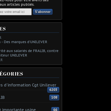
ux articles publiés.
ES
l
 - Des marques d'UNILEVER
rité aux salariés de FRALIB, contre
oiteur UNILEVER
ct
ÉGORIES
s d'information Cgt Unilever
6203
LIB
108
 importante usine
66