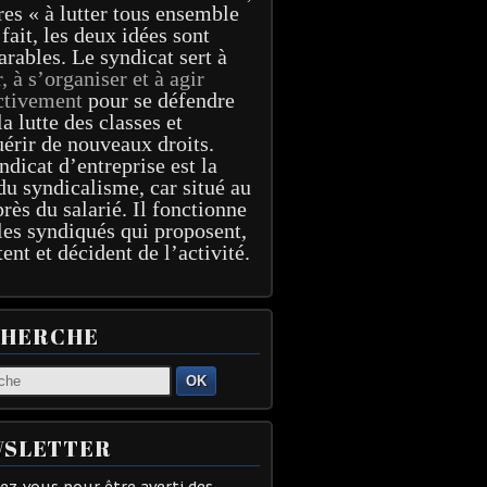
res « à lutter tous ensemble
 fait, les deux idées sont
arables. Le syndicat sert à
r, à s’organiser et à agir
ctivement
pour se défendre
la lutte des classes et
érir de nouveaux droits.
ndicat d’entreprise est la
du syndicalisme, car situé au
près du salarié. Il fonctionne
les syndiqués qui proposent,
tent et décident de l’activité.
CHERCHE
OK
SLETTER
z-vous pour être averti des