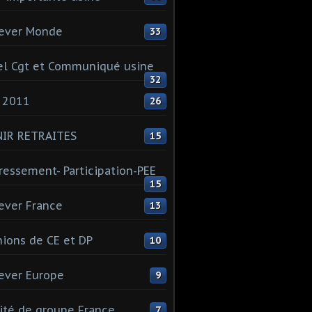
ever Monde
33
l Cgt et Communiqué usine
32
 2011
26
NIR RETRAITES
15
ressement- Participation-PEE
15
ever France
13
ions de CE et DP
10
ever Europe
9
té de groupe France
7