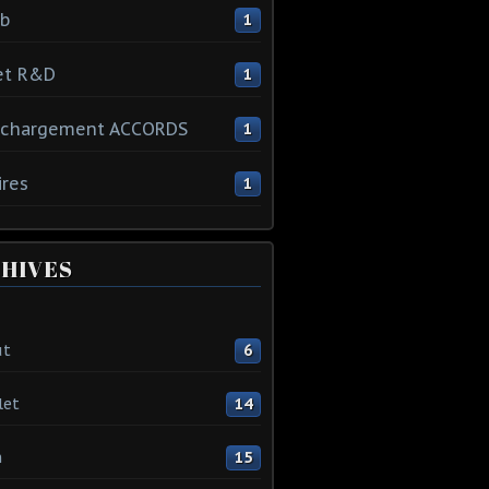
ib
1
et R&D
1
échargement ACCORDS
1
ires
1
HIVES
ût
6
let
14
n
15