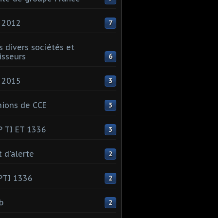
 2012
7
s divers sociétés et
isseurs
6
 2015
3
ions de CCE
3
 TI ET 1336
3
t d'alerte
2
PTI 1336
2
ib
2