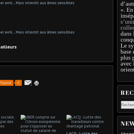
d’aut
». En
insép
s’uni
colle
dans 
conqu
Le sy
ailleur
s
base 
plus 
avec 
orien
Repost
0
RE
NEW
LACQ : Lutte des
Abonne