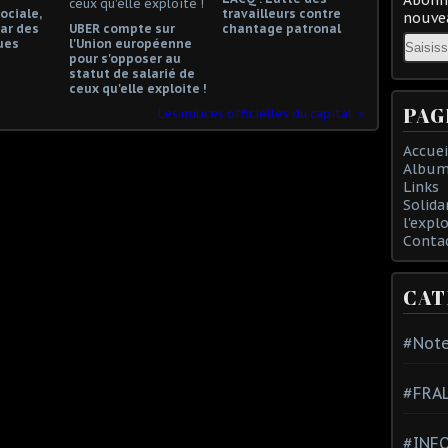
ociale,
travailleurs contre
nouvea
ar des
UBER compte sur
chantage patronal
Email
ues
l'Union européenne
pour s'opposer au
statut de salarié de
ceux qu'elle exploite !
PAG
Les milices officielles du capital
Accuei
Album
Links
Solida
l'expl
Conta
CAT
#Note
#FRA
#INFO