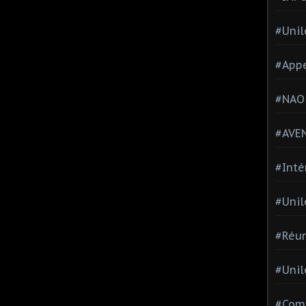
#Unil
#Appe
#NAO
#AVE
#Inté
#Unil
#Réun
#Unil
#Comi