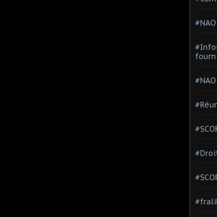
#NAO
#Info
fourn
#NAO
#Réun
#SCOP
#Droi
#SCO
#fral