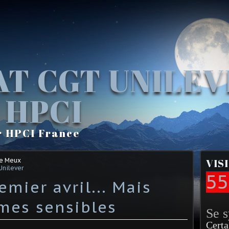
AT CGT UNILE
 HPCI
r HPCI France
Le Meux
VIS
Unilever
55
emier avril... Mais
âmes sensibles
Se 
Certa