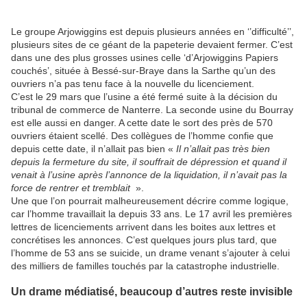
Le groupe Arjowiggins est depuis plusieurs années en ‘’difficulté’’,
plusieurs sites de ce géant de la papeterie devaient fermer. C’est
dans une des plus grosses usines celle ‘d’Arjowiggins Papiers
couchés’, située à Bessé-sur-Braye dans la Sarthe qu’un des
ouvriers n’a pas tenu face à la nouvelle du licenciement.
C’est le 29 mars que l’usine a été fermé suite à la décision du
tribunal de commerce de Nanterre. La seconde usine du Bourray
est elle aussi en danger. A cette date le sort des près de 570
ouvriers étaient scellé. Des collègues de l’homme confie que
depuis cette date, il n’allait pas bien «
Il n’allait pas très bien
depuis la fermeture du site, il souffrait de dépression et quand il
venait à l’usine après l’annonce de la liquidation, il n’avait pas la
force de rentrer et tremblait
».
Une que l’on pourrait malheureusement décrire comme logique,
car l’homme travaillait la depuis 33 ans. Le 17 avril les premières
lettres de licenciements arrivent dans les boites aux lettres et
concrétises les annonces. C’est quelques jours plus tard, que
l’homme de 53 ans se suicide, un drame venant s’ajouter à celui
des milliers de familles touchés par la catastrophe industrielle.
Un drame médiatisé, beaucoup d’autres reste invisible