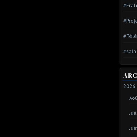
#Fral
#Proj
#Tél
#sala
ARC
2026
Ao
Juil
Jui