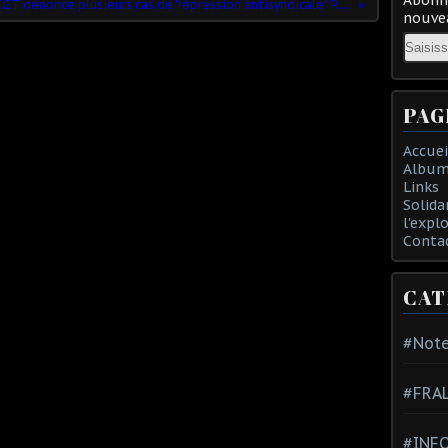
Pyrénées Orientales : la CGT dénonce plusieurs cas de "répression antisyndicale" Publié le 2 avril 2019 par FSC
nouvea
Email
PAG
Accuei
Album
Links
Solida
l'expl
Conta
CAT
#Note
#FRA
#INFO