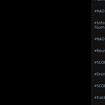
#NAO
#Info
fourn
#NAO
#Réun
#SCOP
#Droi
#SCO
#fral