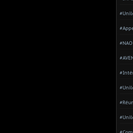
#Unil
#Appe
#NAO
#AVE
#Inté
#Unil
#Réun
#Unil
#Comi