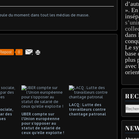
d’aut
». En
insép
s’uni
colle
dans 
conqu
Le sy
Repost
0
base 
plus 
avec 
orien
RE
LACQ : Lutte des
ociale,
travailleurs contre
ar des
UBER compte sur
chantage patronal
ues
l'Union européenne
pour s'opposer au
NEW
statut de salarié de
ceux qu'elle exploite !
Abonne