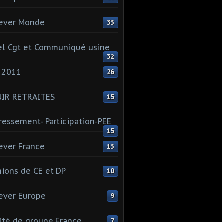
ever Monde
33
l Cgt et Communiqué usine
32
 2011
26
NIR RETRAITES
15
ressement- Participation-PEE
15
ever France
13
ions de CE et DP
10
ever Europe
9
té de groupe France
7