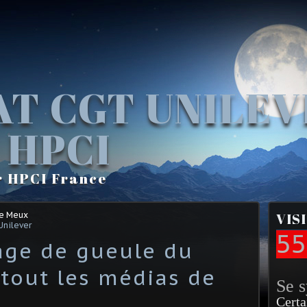
AT CGT UNILE
 HPCI
r HPCI France
Le Meux
VIS
Unilever
55
age de gueule du
tout les médias de
Se 
Certa