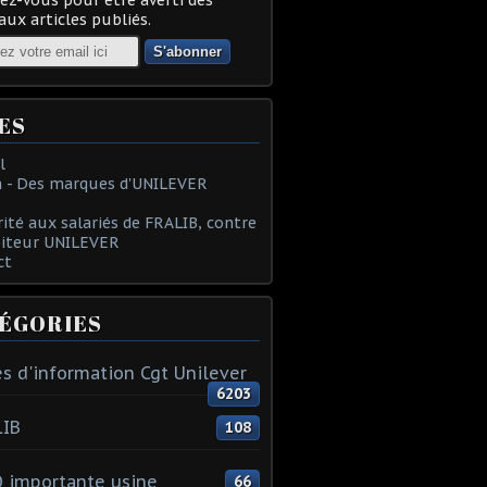
ux articles publiés.
ES
l
 - Des marques d'UNILEVER
rité aux salariés de FRALIB, contre
oiteur UNILEVER
ct
ÉGORIES
s d'information Cgt Unilever
6203
LIB
108
 importante usine
66