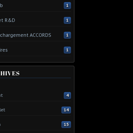
ib
1
et R&D
1
échargement ACCORDS
1
ires
1
HIVES
ût
4
let
14
n
15