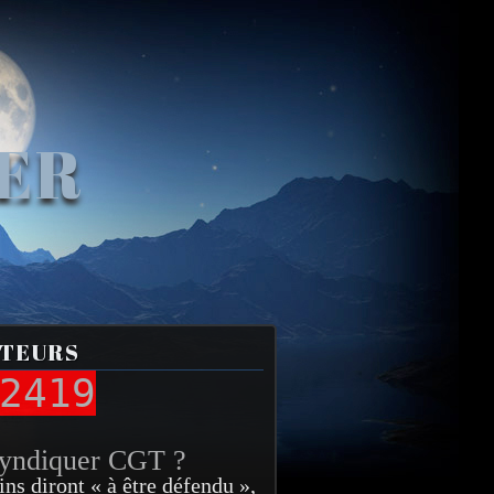
VER
ITEURS
2419
syndiquer CGT ?
ins diront « à être défendu »,