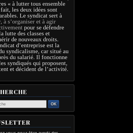
res « à lutter tous ensemble
 fait, les deux idées sont
arables. Le syndicat sert à
r, à s’organiser et à agir
ctivement
pour se défendre
la lutte des classes et
érir de nouveaux droits.
ndicat d’entreprise est la
du syndicalisme, car situé au
près du salarié. Il fonctionne
les syndiqués qui proposent,
tent et décident de l’activité.
CHERCHE
OK
SLETTER
z-vous pour être averti des