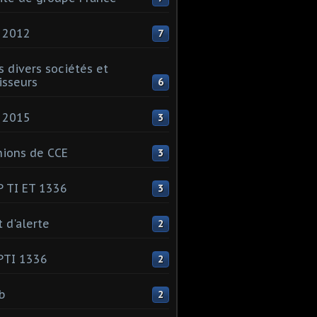
 2012
7
s divers sociétés et
isseurs
6
 2015
3
ions de CCE
3
 TI ET 1336
3
t d'alerte
2
PTI 1336
2
ib
2