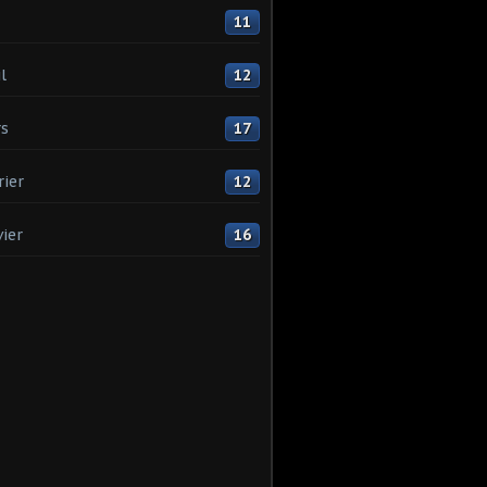
11
l
12
s
17
rier
12
vier
16