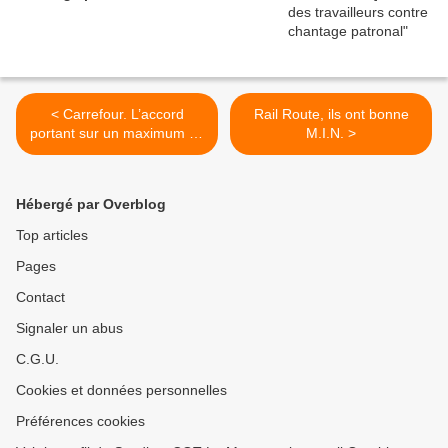
< Carrefour. L’accord
Rail Route, ils ont bonne
portant sur un maximum de
M.I.N. >
3 000 départs présenté en
comité central d’entreprise
Hébergé par Overblog
Top articles
Pages
Contact
Signaler un abus
C.G.U.
Cookies et données personnelles
Préférences cookies