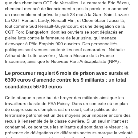
que des cheminots CGT de Versailles. Le camarade Eric Bézou,
cheminot menacé de licenciement a pris la parole et a annoncé
un rassemblement prévu le jeudi 23 mai à la Gare Saint-Lazare.
La CGT Renault Lardy, Renault Flin, et Cleon étaient aussi là,
tout comme Sud Renault-Guyancourt, et une délégation de la
CGT Ford Blanquefort, dont les ouvriers se sont déplacés en
pleine lutte contre la fermeture de leur usine, qui menace
d’envoyer à Pôle Emplois 900 ouvriers. Des personnalités
politiques sont venues soutenir les neuf camarades : Nathalie
Arthaud de Lutte ouvrière ; Marina Mesure de la France
Insoumise, ainsi que le Nouveau Parti Anticapitaliste (NPA) .
Le procureur requiert 6 mois de prison avec sursis et
6300 euros d’amende contre les 9 militants : un total
scandaleux 56700 euros
Cette attaque a pour but de broyer des militants ainsi que les
travailleurs du site de PSA Poissy. Dans un contexte où un plan
de suppressions d’emplois est en court, cette politique de
terrorisme patronal est un des moyens pour imposer encore des
reculs à l’ensemble de la classe ouvrière. Si un seul militant est
condamné, ce sont tous les militants qui sont dans le viseur : la
présence de délégations de différents secteurs marque la volonté