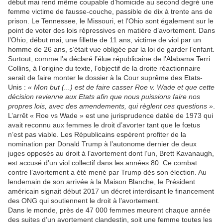
début mai rend même coupable d’homicide au second degré une
femme victime de fausse-couche, passible de dix à trente ans de
prison. Le Tennessee, le Missouri, et l’Ohio sont également sur le
point de voter des lois répressives en matière d’avortement. Dans
l’Ohio, début mai, une fillette de 11 ans, victime de viol par un
homme de 26 ans, s’était vue obligée par la loi de garder l’enfant.
Surtout, comme l’a déclaré l’élue républicaine de l’Alabama Terri
Collins, à l’origine du texte, l’objectif de la droite réactionnaire
serait de faire monter le dossier à la Cour suprême des Etats-
Unis :
« Mon but (...) est de faire casser Roe v. Wade et que cette
décision revienne aux Etats afin que nous puissions faire nos
propres lois, avec des amendements, qui règlent ces questions »
.
L’arrêt « Roe vs Wade » est une jurisprudence datée de 1973 qui
avait reconnu aux femmes le droit d’avorter tant que le fœtus
n’est pas viable. Les Républicains espèrent profiter de la
nomination par Donald Trump à l’autonome dernier de deux
juges opposés au droit à l’avortement dont l’un, Brett Kavanaugh,
est accusé d’un viol collectif dans les années 80. Ce combat
contre l’avortement a été mené par Trump dès son élection. Au
lendemain de son arrivée à la Maison Blanche, le Président
américain signait début 2017 un décret interdisant le financement
des ONG qui soutiennent le droit à l’avortement.
Dans le monde, près de 47 000 femmes meurent chaque année
des suites d’un avortement clandestin, soit une femme toutes les