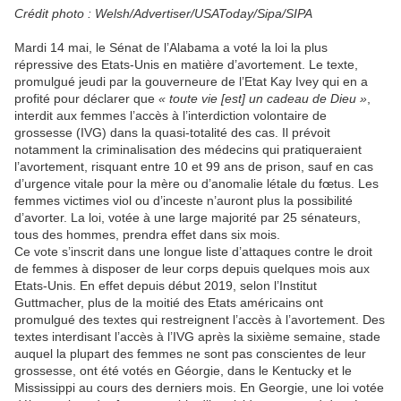
Crédit photo : Welsh/Advertiser/USAToday/Sipa/SIPA
Mardi 14 mai, le Sénat de l’Alabama a voté la loi la plus
répressive des Etats-Unis en matière d’avortement. Le texte,
promulgué jeudi par la gouverneure de l’Etat Kay Ivey qui en a
profité pour déclarer que
« toute vie [est] un cadeau de Dieu »
,
interdit aux femmes l’accès à l’interdiction volontaire de
grossesse (IVG) dans la quasi-totalité des cas. Il prévoit
notamment la criminalisation des médecins qui pratiqueraient
l’avortement, risquant entre 10 et 99 ans de prison, sauf en cas
d’urgence vitale pour la mère ou d’anomalie létale du fœtus. Les
femmes victimes viol ou d’inceste n’auront plus la possibilité
d’avorter. La loi, votée à une large majorité par 25 sénateurs,
tous des hommes, prendra effet dans six mois.
Ce vote s’inscrit dans une longue liste d’attaques contre le droit
de femmes à disposer de leur corps depuis quelques mois aux
Etats-Unis. En effet depuis début 2019, selon l’Institut
Guttmacher, plus de la moitié des Etats américains ont
promulgué des textes qui restreignent l’accès à l’avortement. Des
textes interdisant l’accès à l’IVG après la sixième semaine, stade
auquel la plupart des femmes ne sont pas conscientes de leur
grossesse, ont été votés en Géorgie, dans le Kentucky et le
Mississippi au cours des derniers mois. En Georgie, une loi votée