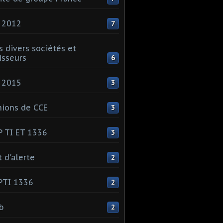
 2012
7
s divers sociétés et
isseurs
6
 2015
3
ions de CCE
3
 TI ET 1336
3
t d'alerte
2
PTI 1336
2
ib
2