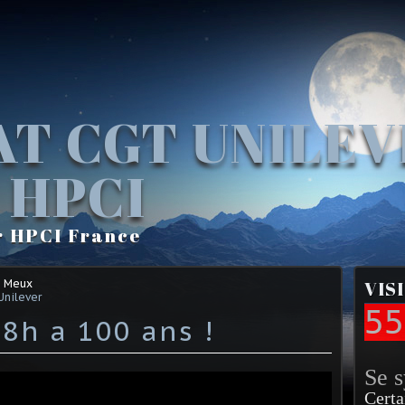
AT CGT UNILE
 HPCI
r HPCI France
e Meux
VIS
Unilever
55
8h a 100 ans !
Se 
Certa