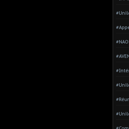
#Unil
#Appe
#NAO
#AVE
#Inté
#Unil
#Réun
#Unil
#Comi