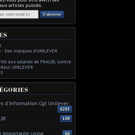
ux articles publiés.
ES
l
 - Des marques d'UNILEVER
rité aux salariés de FRALIB, contre
oiteur UNILEVER
ct
ÉGORIES
s d'information Cgt Unilever
6203
LIB
108
 importante usine
66