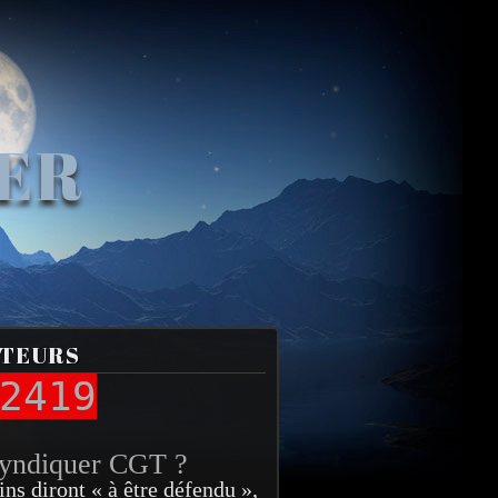
VER
ITEURS
2419
syndiquer CGT ?
ins diront « à être défendu »,