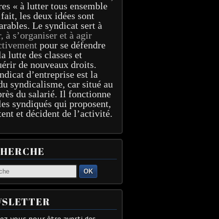
res « à lutter tous ensemble
 fait, les deux idées sont
arables. Le syndicat sert à
r, à s’organiser et à agir
ctivement
pour se défendre
la lutte des classes et
érir de nouveaux droits.
ndicat d’entreprise est la
du syndicalisme, car situé au
près du salarié. Il fonctionne
les syndiqués qui proposent,
tent et décident de l’activité.
CHERCHE
OK
SLETTER
z-vous pour être averti des