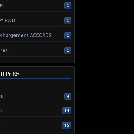
ib
1
et R&D
1
échargement ACCORDS
1
ires
1
HIVES
ût
4
let
14
n
15