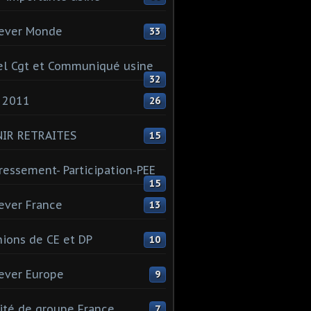
ever Monde
33
l Cgt et Communiqué usine
32
 2011
26
NIR RETRAITES
15
ressement- Participation-PEE
15
ever France
13
ions de CE et DP
10
ever Europe
9
té de groupe France
7