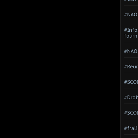
#NAO
#Info
fourn
#NAO
#Réun
#SCOP
#Droi
#SCO
#fral