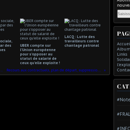
nouvea
Email
PAG
LACQ : Lutte des
ociale,
travailleurs contre
Accuei
ar des
UBER compte sur
chantage patronal
Album
ues
l'Union européenne
Links
pour s'opposer au
statut de salarié de
Solida
ceux qu'elle exploite !
l'expl
Conta
ange à la SNCF, les silences révélateurs
Recours aux contractuels, plan de départ, suppression des CHSCT…
CAT
#Note
#FRA
#INFO