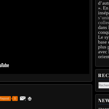
d’aut
». En
insép
s’uni
colle
dans 
conqu
Le sy
base 
plus 
avec 
orien
RE
Repost
0
NEW
Abonne