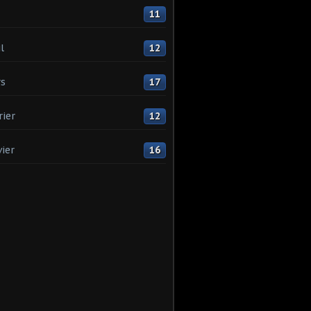
11
l
12
s
17
rier
12
vier
16