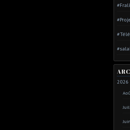
#Fral
#Proj
#Tél
#sala
ARC
2026
Ao
Juil
Jui