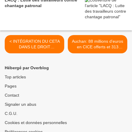
LACQ : Lutte des travailleurs contre
chantage patronal
< INTÉGRATION DU CETA
Auchan: 88 millions d'euros
DANS LE DROIT
en CICE offerts et 313
EUROPÉEN : UNE
millions d'euros versés à
VICTOIRE DÉCISIVE DES
ses actionnaires en 2018.
MULTINATIONALES
Mais liquidation de 21 sites
Hébergé par Overblog
en France. >
Top articles
Pages
Contact
Signaler un abus
C.G.U.
Cookies et données personnelles
Préférences cookies