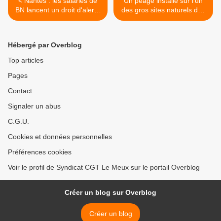
< Nantes : les salariés de
Un péage installé sur l’un
BN lancent un droit d'alerte
des gros sites naturels des
car Carrefour ne veut plus
Pyrénées : il va falloir payer
vendre leurs biscuits
pour y monter ! >
chocolatés
Hébergé par Overblog
Top articles
Pages
Contact
Signaler un abus
C.G.U.
Cookies et données personnelles
Préférences cookies
Voir le profil de Syndicat CGT Le Meux sur le portail Overblog
Créer un blog sur Overblog
Créer un blog