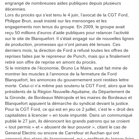
engrangé de nombreuses aides publiques depuis plusieurs
décennies.
Lors du procès qui s’est tenu le 4 juin, l’avocat de la CGT Ford,
Philippe Brun, avait insisté sur les mensonges et les
engagements non tenus du groupe. En 2009, le groupe avait
reçu 50 millions d’euros d’aide publiques pour relancer l’activité
sur le site de Blanquefort. Il s’était engagé sur de nouvelles lignes
de production, promesses qui n’ont jamais été tenues. Ces
derniers mois, la direction de Ford a refusé toutes les offres de
reprises faites par le repreneur de Punch, mais qui a finalement
retiré son offre de reprise en amont du procès.
Si le ministre de l’économie, Bruno Le Maire, avait fait mine de
montrer les muscles à l’annonce de la fermeture de Ford
Blanquefort, les annonces du gouvernement sont restées lettre
morte. Celui-ci n’a même pas soutenu la CGT Ford, alors que les
présidents de la Région Nouvelle-Aquitaine, du Département de
la Gironde, de Bordeaux Métropole et les maires de Bordeaux et
Blanquefort appuient la démarche du syndicat devant la justice.
Pour la CGT Ford, ce qui est en jeu ce 2 juillet, c’est le « droit des
capitalistes à licencier » en toute impunité. Dans un communiqué
publié le 27 juin, ils dénoncent les grands patrons qui se croient
« tout permis » et « abusent de leur pouvoir », citant le cas de
General Electric ou encore de Carrefour et Auchan qui ont
annoncé des plans de licenciement, qui « profitent du laisser-faire