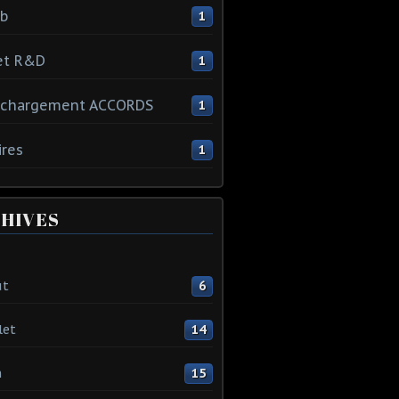
ib
1
et R&D
1
échargement ACCORDS
1
ires
1
HIVES
ût
6
let
14
n
15