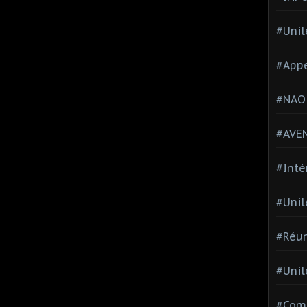
#Unil
#Appe
#NAO
#AVE
#Inté
#Unil
#Réun
#Unil
#Comi