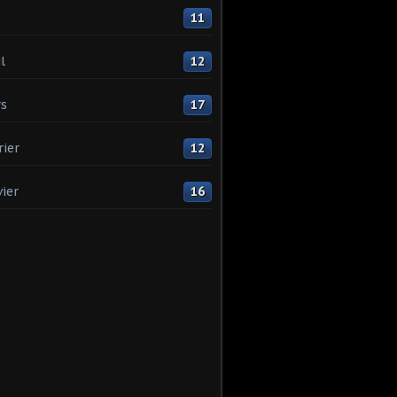
11
l
12
s
17
rier
12
vier
16