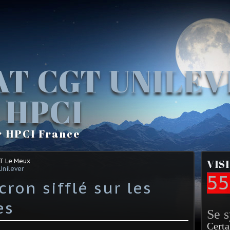
AT CGT UNILE
 HPCI
r HPCI France
GT Le Meux
VIS
Unilever
55
on sifflé sur les
es
Se 
Certa