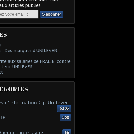
ux articles publiés.
ES
l
 - Des marques d'UNILEVER
rité aux salariés de FRALIB, contre
oiteur UNILEVER
ct
ÉGORIES
s d'information Cgt Unilever
6203
LIB
108
 importante usine
66