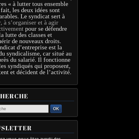
res « à lutter tous ensemble
 fait, les deux idées sont
arables. Le syndicat sert à
r, à s’organiser et à agir
ctivement
pour se défendre
la lutte des classes et
érir de nouveaux droits.
ndicat d’entreprise est la
du syndicalisme, car situé au
près du salarié. Il fonctionne
les syndiqués qui proposent,
tent et décident de l’activité.
CHERCHE
OK
SLETTER
z-vous pour être averti des