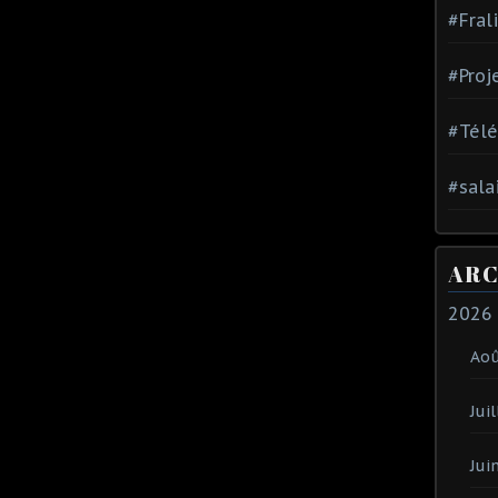
#Fral
#Proj
#Tél
#sala
ARC
2026
Ao
Juil
Jui