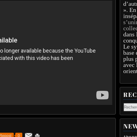
d’aut
». En
insép
s’uni
colle
dans 
conqu
Le sy
base 
plus 
avec 
orien
RE
NEW
Repost
0
Abonne