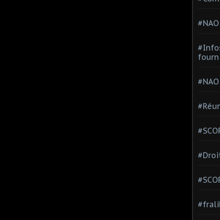
#NAO
#Info
fourn
#NAO
#Réun
#SCOP
#Droi
#SCO
#fral