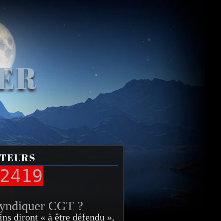
VER
ITEURS
2419
syndiquer CGT ?
ins diront « à être défendu »,