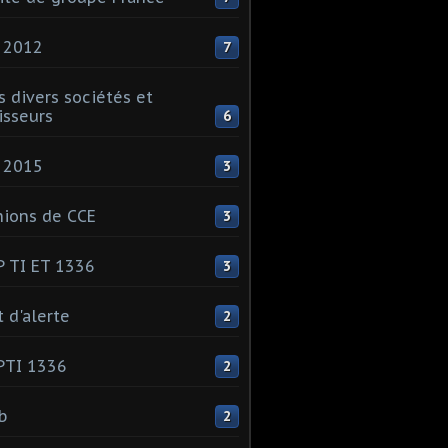
 2012
7
s divers sociétés et
isseurs
6
 2015
3
ions de CCE
3
 TI ET 1336
3
t d'alerte
2
PTI 1336
2
ib
2