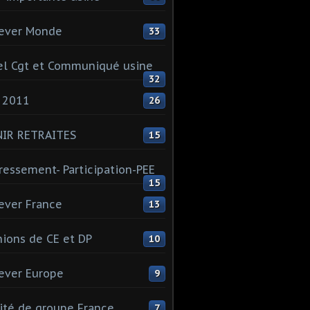
ever Monde
33
l Cgt et Communiqué usine
32
 2011
26
NIR RETRAITES
15
ressement- Participation-PEE
15
ever France
13
ions de CE et DP
10
ever Europe
9
té de groupe France
7