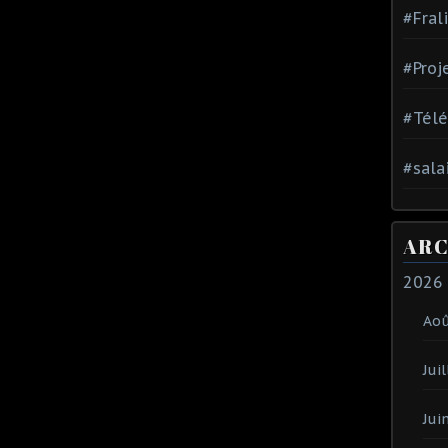
#Fral
#Proj
#Tél
#sala
ARC
2026
Ao
Juil
Jui