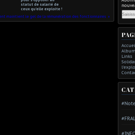
statut de salarié de
nouvea
ceux qu'elle exploite !
Email
nt maintient le gel de la rémunération des fonctionnaires
PAG
Accuei
Album
Links
Solida
l'expl
Conta
CAT
#Note
#FRA
#INFO