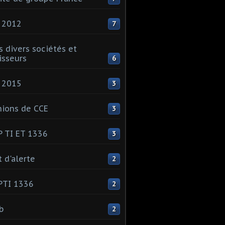
 2012
7
s divers sociétés et
isseurs
6
 2015
3
ions de CCE
3
 TI ET 1336
3
t d'alerte
2
PTI 1336
2
ib
2