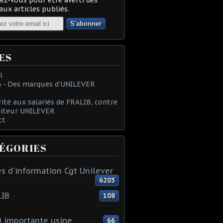
ux articles publiés.
ES
l
 - Des marques d'UNILEVER
rité aux salariés de FRALIB, contre
oiteur UNILEVER
ct
ÉGORIES
s d'information Cgt Unilever
6203
LIB
108
 importante usine
66