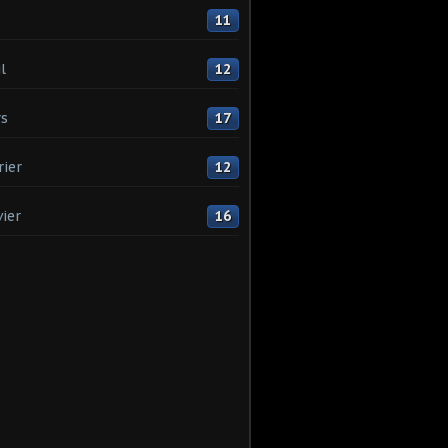
11
l
12
s
17
rier
12
vier
16