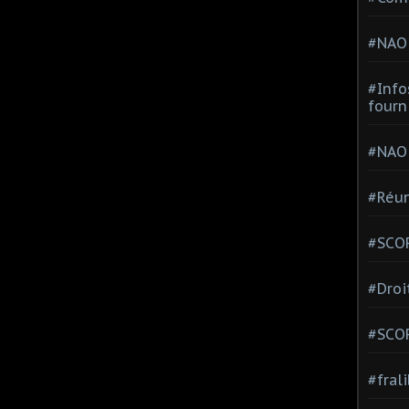
#NAO
#Info
fourn
#NAO
#Réun
#SCOP
#Droi
#SCO
#fral