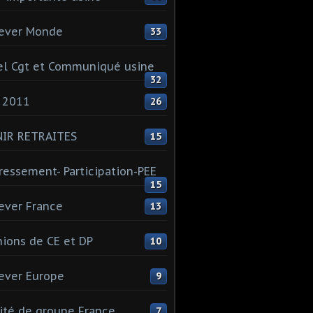
ever Monde
33
l Cgt et Communiqué usine
32
 2011
26
NIR RETRAITES
15
ressement- Participation-PEE
15
ever France
13
ions de CE et DP
10
ever Europe
9
té de groupe France
7