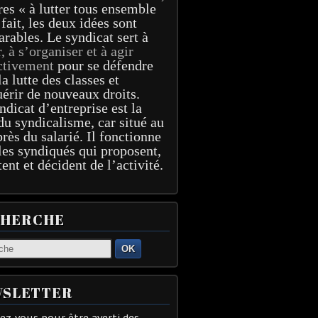
res « à lutter tous ensemble
 fait, les deux idées sont
arables. Le syndicat sert à
r, à s’organiser et à agir
ctivement
pour se défendre
la lutte des classes et
érir de nouveaux droits.
ndicat d’entreprise est la
du syndicalisme, car situé au
près du salarié. Il fonctionne
les syndiqués qui proposent,
tent et décident de l’activité.
CHERCHE
OK
SLETTER
z-vous pour être averti des