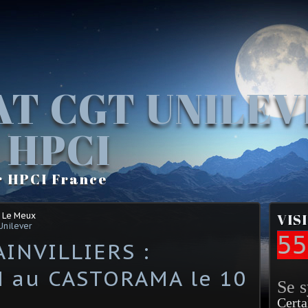
AT CGT UNILE
 HPCI
r HPCI France
 Le Meux
VIS
Unilever
55
INVILLIERS :
 au CASTORAMA le 10
Se 
Certa