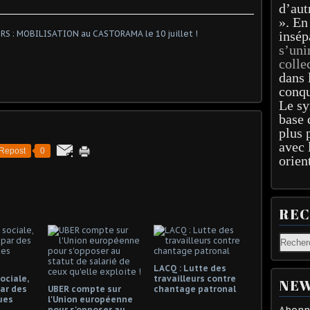
d’aut
». En
insép
s’uni
colle
dans 
conqu
Le sy
base 
plus 
avec 
Repost
0
orien
RE
LACQ : Lutte des
ociale,
travailleurs contre
NEW
ar des
UBER compte sur
chantage patronal
ues
l'Union européenne
Abonne
pour s'opposer au