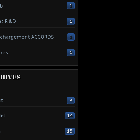
ib
1
et R&D
1
échargement ACCORDS
1
ires
1
HIVES
ût
4
let
14
n
15