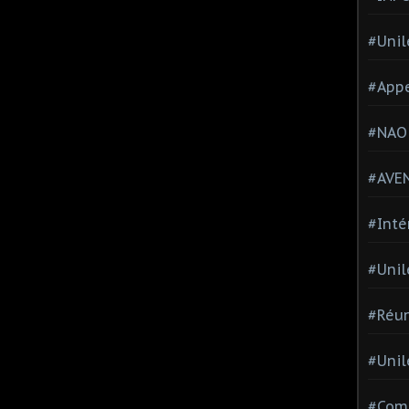
#Unil
#Appe
#NAO
#AVE
#Inté
#Unil
#Réun
#Unil
#Comi