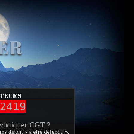
VER
ITEURS
2419
syndiquer CGT ?
ins diront « à être défendu »,