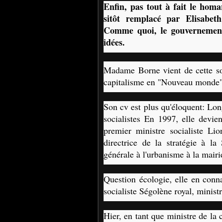
Enfin, pas tout à fait le homa
sitôt remplacé par Elisabeth
Comme quoi, le gouvernement 
idées.
Madame Borne vient de cette so
capitalisme en "Nouveau monde"
Son cv est plus qu'éloquent: Lon
socialistes En 1997, elle devie
premier ministre socialiste Li
directrice de la stratégie à l
générale à l'urbanisme à la mairie
Question écologie, elle en conna
socialiste Ségolène royal, minist
Hier, en tant que ministre de la c