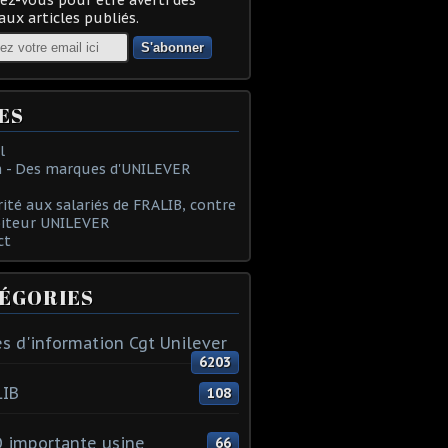
ux articles publiés.
ES
l
 - Des marques d'UNILEVER
rité aux salariés de FRALIB, contre
oiteur UNILEVER
ct
ÉGORIES
s d'information Cgt Unilever
6203
LIB
108
 importante usine
66