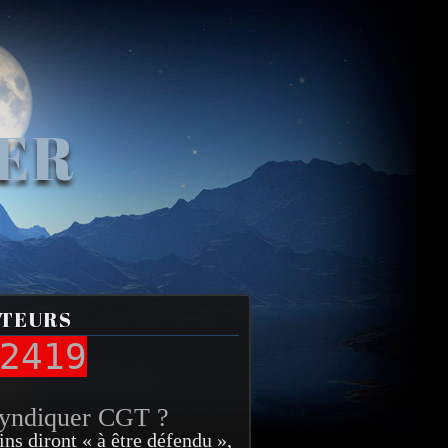
VER
ITEURS
2419
syndiquer CGT ?
ins diront « à être défendu »,