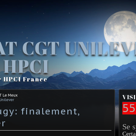
AT CGT UNILE
 HPCI
r HPCI France
T Le Meux
VIS
Unilever
55
ugy: finalement,
er
Se 
Certa