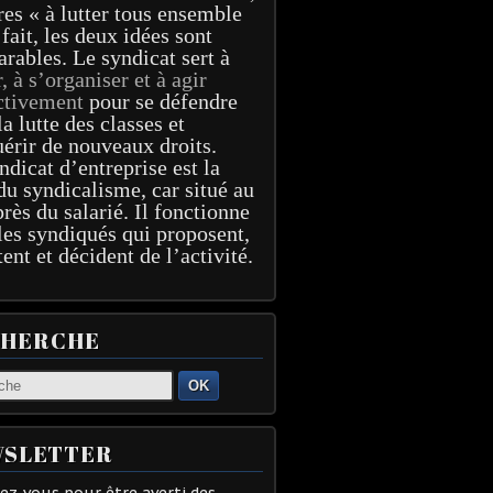
res « à lutter tous ensemble
 fait, les deux idées sont
arables. Le syndicat sert à
r, à s’organiser et à agir
ctivement
pour se défendre
la lutte des classes et
érir de nouveaux droits.
ndicat d’entreprise est la
du syndicalisme, car situé au
près du salarié. Il fonctionne
les syndiqués qui proposent,
tent et décident de l’activité.
CHERCHE
OK
SLETTER
z-vous pour être averti des