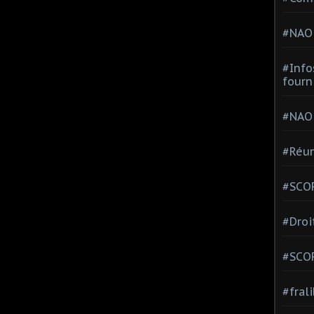
#NAO
#Info
fourn
#NAO
#Réun
#SCOP
#Droi
#SCO
#fral