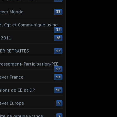
ever Monde
33
l Cgt et Communiqué usine
32
 2011
26
NIR RETRAITES
15
ressement- Participation-PEE
15
ever France
13
ions de CE et DP
10
ever Europe
9
té de groupe France
7