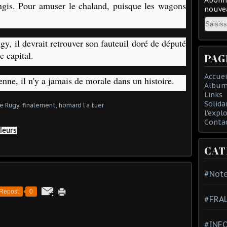
ngis. Pour amuser le chaland, puisque les wagons
nouvea
Email
y, il devrait retrouver son fauteuil doré de député
e capital.
PAG
Accuei
nne, il n'y a jamais de morale dans un histoire.
Album
Links
Solida
l'expl
Conta
leurs
CAT
#Note
Repost
0
#FRA
#INFO