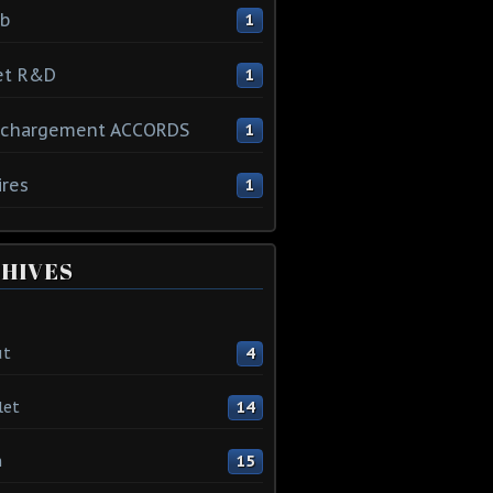
ib
1
et R&D
1
échargement ACCORDS
1
ires
1
HIVES
ût
4
let
14
n
15