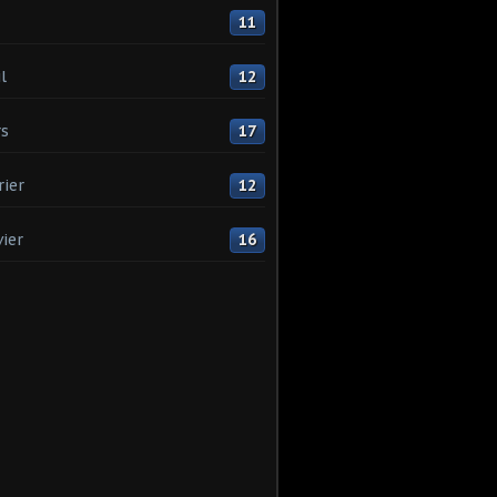
11
l
12
s
17
rier
12
vier
16