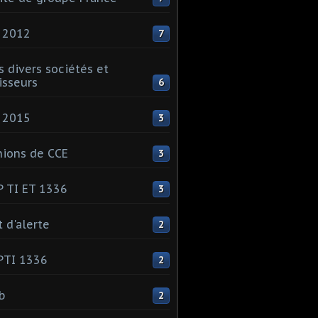
 2012
7
s divers sociétés et
isseurs
6
 2015
3
ions de CCE
3
 TI ET 1336
3
t d'alerte
2
PTI 1336
2
ib
2