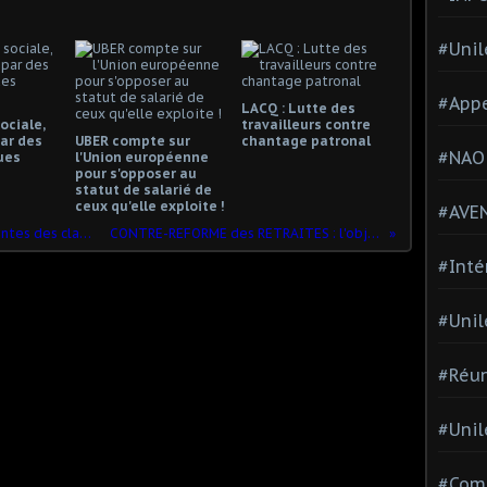
#Unil
#Appe
LACQ : Lutte des
ociale,
travailleurs contre
ar des
UBER compte sur
chantage patronal
#NAO
ues
l'Union européenne
pour s'opposer au
statut de salarié de
ceux qu'elle exploite !
#AVE
« République de la délation » : les craintes des classes dominantes après la démission de De Rugy
CONTRE-REFORME des RETRAITES : l'objectif MAJEUR de la baisse des pensions
#Inté
#Unil
#Réun
#Unil
#Comi