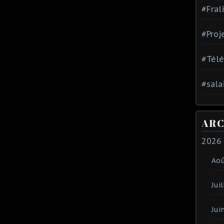
#Fral
#Proj
#Tél
#sala
ARC
2026
Ao
Juil
Jui