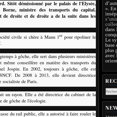
rd. Sitôt démissionné par le palais de l'Elysée,
d’aut
». En
 Borne, ministre des transports du capital.
insép
de droite et de droite a de la suite dans les
s’uni
colle
dans 
conqu
er
ciété civile si chère à Manu 1
pour ripoliner le
Le sy
.
base 
plus 
avec 
gtemps à gôche, elle sert dans plusieurs ministères
orien
nt même conseillère en matière des transports du
onel Jospin. En 2002, toujours à gôche, elle est
a SNCF. De 2008 à 2013, elle devient directrice
RE
 socialiste de Paris.
it un rayon. Elle a été directrice du cabinet de la
re de gôche de l'écologie.
NEW
asse du rail public, elle a autorisé à faire rouler le
Abonne