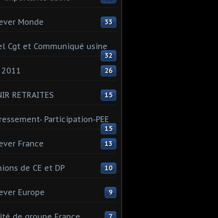
ever Monde
33
l Cgt et Communiqué usine
32
 2011
26
NIR RETRAITES
15
ressement- Participation-PEE
15
ever France
13
ions de CE et DP
10
ever Europe
9
té de groupe France
7