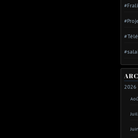
#Fral
#Proj
#Tél
#sala
ARC
2026
Ao
Juil
Jui