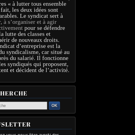
res « à lutter tous ensemble
 fait, les deux idées sont
arables. Le syndicat sert à
r, à s’organiser et à agir
ctivement
pour se défendre
la lutte des classes et
érir de nouveaux droits.
ndicat d’entreprise est la
du syndicalisme, car situé au
près du salarié. Il fonctionne
les syndiqués qui proposent,
tent et décident de l’activité.
CHERCHE
OK
SLETTER
z-vous pour être averti des