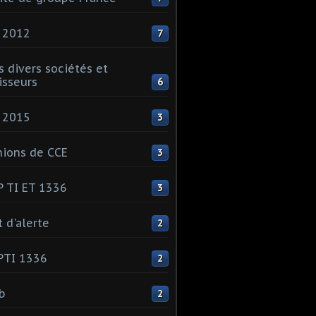
 2012
7
s divers sociétés et
isseurs
6
 2015
3
ions de CCE
3
 TI ET 1336
3
t d'alerte
2
PTI 1336
2
ib
2