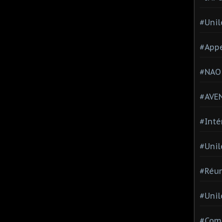
#Unil
#Appe
#NAO
#AVE
#Inté
#Unil
#Réun
#Unil
#Comi