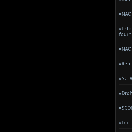
#NAO
#Info
fourn
#NAO
#Réun
#SCOP
#Droi
#SCO
#fral