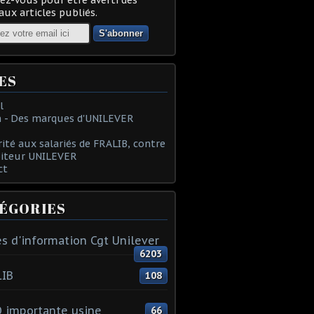
ux articles publiés.
ES
l
 - Des marques d'UNILEVER
rité aux salariés de FRALIB, contre
oiteur UNILEVER
ct
ÉGORIES
s d'information Cgt Unilever
6203
LIB
108
 importante usine
66