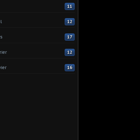
11
l
12
s
17
rier
12
vier
16