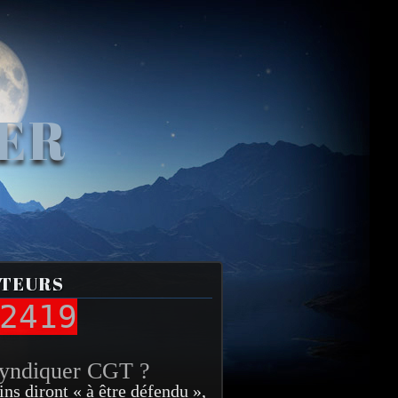
VER
ITEURS
2419
syndiquer CGT ?
ins diront « à être défendu »,