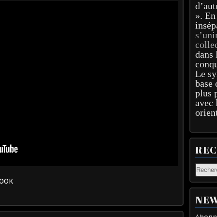
d’aut
». En
insép
s’uni
colle
dans 
conqu
Le sy
base 
plus 
avec 
orien
RE
BOOK
NEW
Abonne