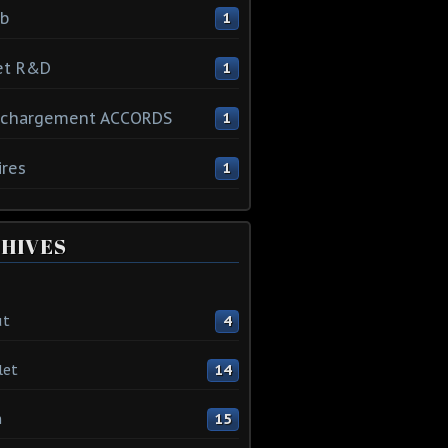
ib
1
et R&D
1
échargement ACCORDS
1
ires
1
HIVES
ût
4
let
14
n
15