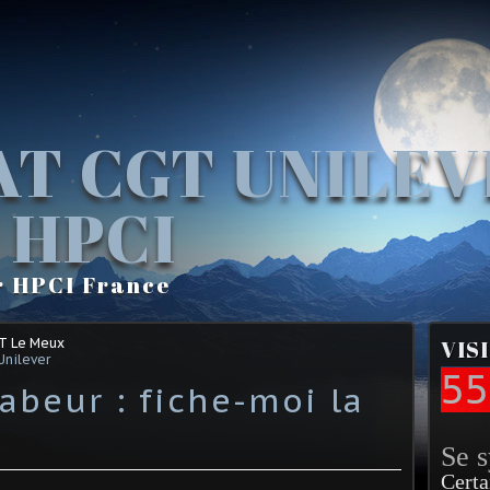
AT CGT UNILE
 HPCI
r HPCI France
GT Le Meux
VIS
Unilever
55
labeur : fiche-moi la
Se 
Certa