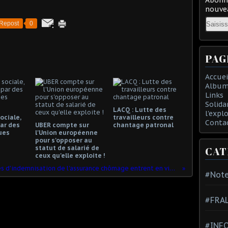
nouvea
Email
Repost
0
PAG
Accuei
Album
Links
Solida
LACQ : Lutte des
l'expl
ociale,
travailleurs contre
Conta
ar des
UBER compte sur
chantage patronal
ues
l'Union européenne
pour s'opposer au
statut de salarié de
CAT
ceux qu'elle exploite !
Les nouvelles règles d'indemnisation de l'assurance chômage entrent en vigueur à partir du 1er novembre
#Note
#FRA
#INFO