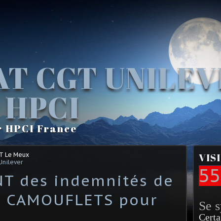
AT CGT UNILE
 HPCI
r HPCI France
GT Le Meux
VIS
Unilever
55
 des indemnités de
 : CAMOUFLETS pour
Se 
Certa