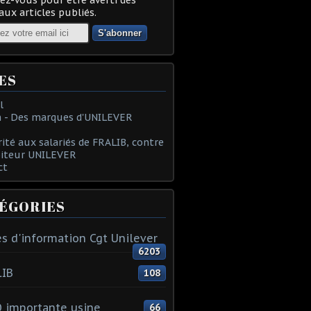
ux articles publiés.
ES
l
 - Des marques d'UNILEVER
rité aux salariés de FRALIB, contre
oiteur UNILEVER
ct
ÉGORIES
s d'information Cgt Unilever
6203
LIB
108
 importante usine
66