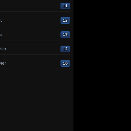
11
l
12
s
17
rier
12
vier
16