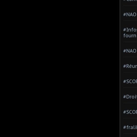
#NAO
#Info
fourn
#NAO
#Réun
#SCOP
#Droi
#SCO
#fral