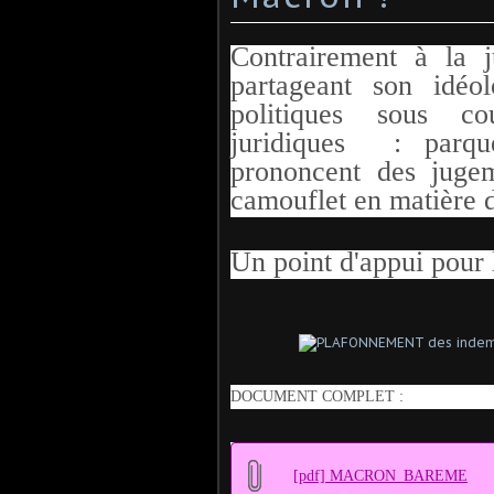
Contrairement à la j
partageant son idéo
politiques sous co
juridiques : parque
prononcent des jugem
camouflet en matière d
Un point d'appui pour l
DOCUMENT COMPLET :
[pdf] MACRON_BAREME