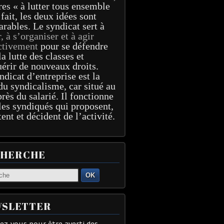
res « à lutter tous ensemble
 fait, les deux idées sont
arables. Le syndicat sert à
r, à s’organiser et à agir
ctivement
pour se défendre
la lutte des classes et
érir de nouveaux droits.
ndicat d’entreprise est la
du syndicalisme, car situé au
près du salarié. Il fonctionne
les syndiqués qui proposent,
tent et décident de l’activité.
CHERCHE
OK
SLETTER
z-vous pour être averti des