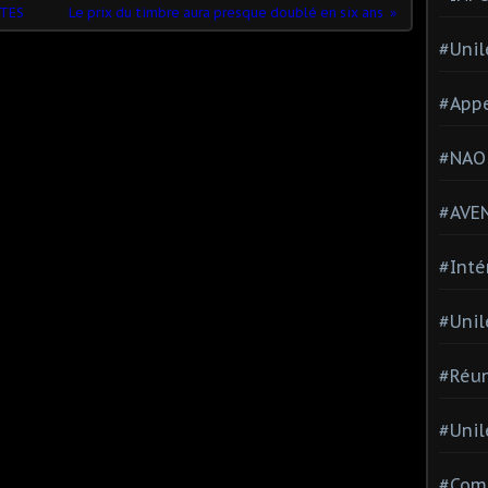
ITES
Le prix du timbre aura presque doublé en six ans
#Unil
#Appe
#NAO
#AVE
#Inté
#Unil
#Réun
#Unil
#Comi