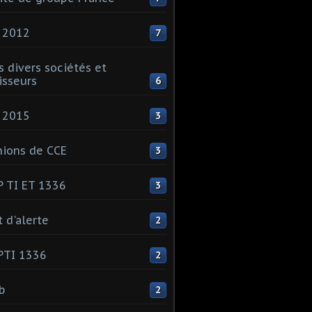
 2012
7
s divers sociétés et
isseurs
6
 2015
3
ions de CCE
3
 TI ET 1336
3
t d'alerte
2
PTI 1336
2
ib
2