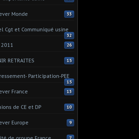
ever Monde
33
l Cgt et Communiqué usine
32
 2011
26
NIR RETRAITES
15
ressement- Participation-PEE
15
ever France
13
ions de CE et DP
10
ever Europe
9
té de groupe France
7