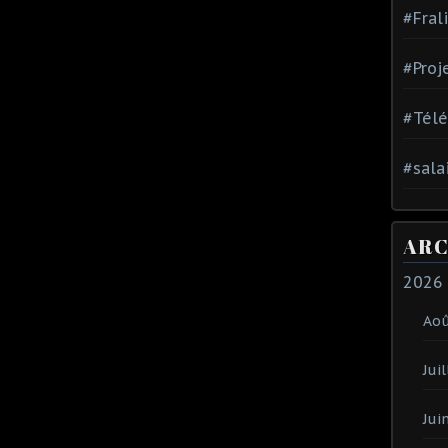
#Fral
#Proj
#Tél
#sala
ARC
2026
Ao
Juil
Jui