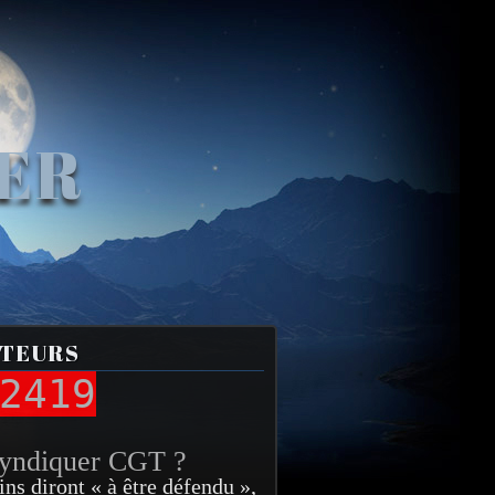
VER
ITEURS
2419
syndiquer CGT ?
ins diront « à être défendu »,