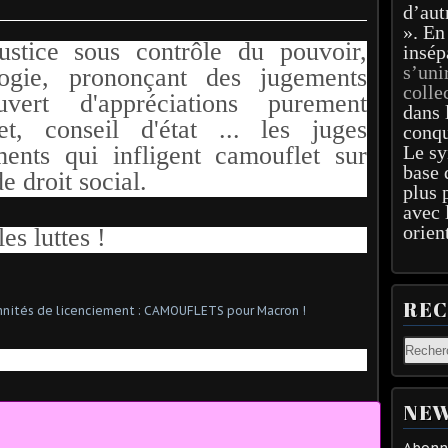
d’aut
». En
ustice sous contrôle du pouvoir,
insép
s’uni
logie, prononçant des jugements
colle
uvert d'appréciations purement
dans 
t, conseil d'état ... les juges
conqu
ents qui infligent camouflet sur
Le sy
base 
e droit social.
plus 
avec 
orien
es luttes !
RE
NEW
Abonne