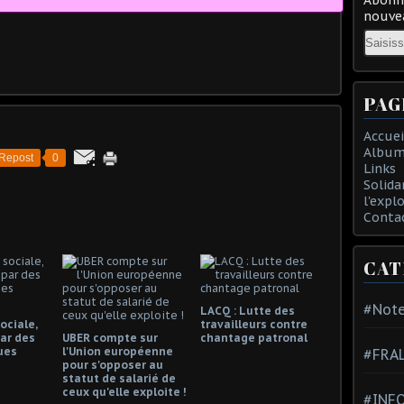
nouvea
Email
PAG
Accuei
Album
Repost
0
Links
Solida
l'expl
Conta
CAT
#Note
LACQ : Lutte des
ociale,
travailleurs contre
ar des
UBER compte sur
chantage patronal
ues
l'Union européenne
#FRA
pour s'opposer au
statut de salarié de
ceux qu'elle exploite !
#INFO