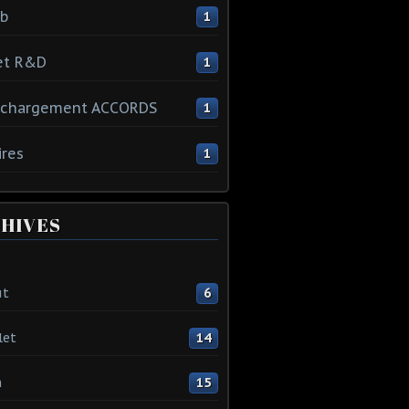
ib
1
et R&D
1
échargement ACCORDS
1
ires
1
HIVES
ût
6
let
14
n
15