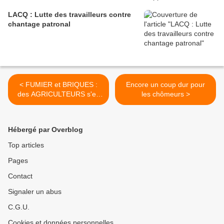
LACQ : Lutte des travailleurs contre
chantage patronal
< FUMIER et BRIQUES :
Encore un coup dur pour
des AGRICULTEURS s'en
les chômeurs >
prennent aux permanences
de DÉPUTÉS
MACRONISTES pro-CETA
Hébergé par Overblog
Top articles
Pages
Contact
Signaler un abus
C.G.U.
Cookies et données personnelles