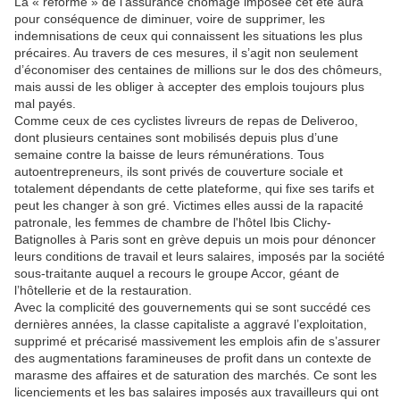
La « réforme » de l’assurance chômage imposée cet été aura
pour conséquence de diminuer, voire de supprimer, les
indemnisations de ceux qui connaissent les situations les plus
précaires. Au travers de ces mesures, il s’agit non seulement
d’économiser des centaines de millions sur le dos des chômeurs,
mais aussi de les obliger à accepter des emplois toujours plus
mal payés.
Comme ceux de ces cyclistes livreurs de repas de Deliveroo,
dont plusieurs centaines sont mobilisés depuis plus d’une
semaine contre la baisse de leurs rémunérations. Tous
autoentrepreneurs, ils sont privés de couverture sociale et
totalement dépendants de cette plateforme, qui fixe ses tarifs et
peut les changer à son gré. Victimes elles aussi de la rapacité
patronale, les femmes de chambre de l'hôtel Ibis Clichy-
Batignolles à Paris sont en grève depuis un mois pour dénoncer
leurs conditions de travail et leurs salaires, imposés par la société
sous-traitante auquel a recours le groupe Accor, géant de
l’hôtellerie et de la restauration.
Avec la complicité des gouvernements qui se sont succédé ces
dernières années, la classe capitaliste a aggravé l’exploitation,
supprimé et précarisé massivement les emplois afin de s’assurer
des augmentations faramineuses de profit dans un contexte de
marasme des affaires et de saturation des marchés. Ce sont les
licenciements et les bas salaires imposés aux travailleurs qui ont