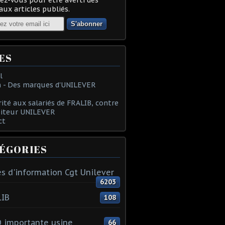
ux articles publiés.
ES
l
 - Des marques d'UNILEVER
rité aux salariés de FRALIB, contre
oiteur UNILEVER
ct
ÉGORIES
s d'information Cgt Unilever
6203
LIB
108
 importante usine
66