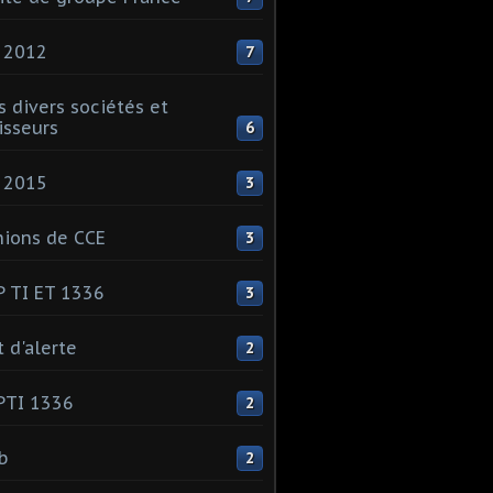
 2012
7
s divers sociétés et
isseurs
6
 2015
3
ions de CCE
3
 TI ET 1336
3
t d'alerte
2
PTI 1336
2
ib
2