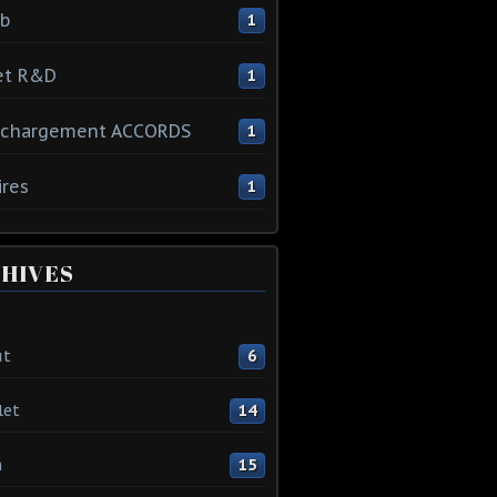
ib
1
et R&D
1
échargement ACCORDS
1
ires
1
HIVES
ût
6
let
14
n
15