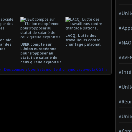
#Unil
#Appe
LACQ : Lutte des
ociale,
travailleurs contre
#NAO
ar des
UBER compte sur
chantage patronal
ues
l'Union européenne
pour s'opposer au
#AVE
statut de salarié de
ceux qu'elle exploite !
 : Des coursiers Uber Eats montent un syndicat avec la CGT
#Inté
#Unil
#Réun
#Unil
#Comi