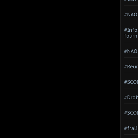
#NAO
#Info
fourn
#NAO
#Réun
#SCOP
#Droi
#SCO
#fral