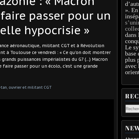
azonie : « Macron
d’aut
». En
 faire passer pour un
insép
s’uni
elle hypocrisie »
colle
dans 
conqu
tance aéronautique, militant CGT et à Révolution
Le sy
t à Toulouse ce vendredi : « Ce qu'on doit montrer
base 
plus 
es grands puissances impérialistes du G7 (…) Macron
avec 
se faire passer pour un écolo, c'est une grande
orien
RE
NEW
Abonne