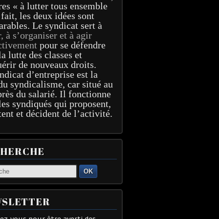
res « à lutter tous ensemble
 fait, les deux idées sont
arables. Le syndicat sert à
r, à s’organiser et à agir
ctivement
pour se défendre
la lutte des classes et
érir de nouveaux droits.
ndicat d’entreprise est la
du syndicalisme, car situé au
près du salarié. Il fonctionne
les syndiqués qui proposent,
tent et décident de l’activité.
CHERCHE
OK
SLETTER
z-vous pour être averti des