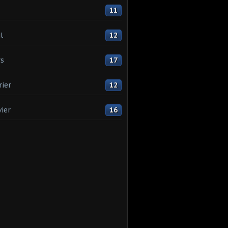
11
l
12
s
17
rier
12
vier
16