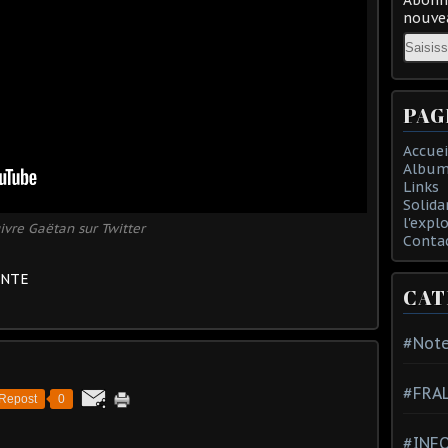
nouvea
Email
PAG
Accuei
Album
Links
Solida
l'expl
ivre Gaëtan sur Twitter
Conta
ENTE
CAT
#Note
#FRA
Repost
0
#INFO