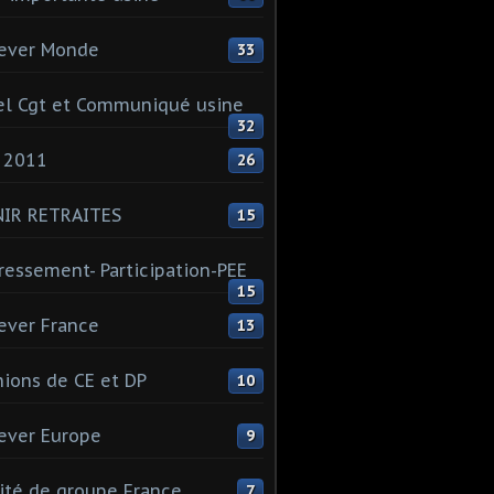
ever Monde
33
l Cgt et Communiqué usine
32
 2011
26
NIR RETRAITES
15
ressement- Participation-PEE
15
ever France
13
ions de CE et DP
10
ever Europe
9
té de groupe France
7