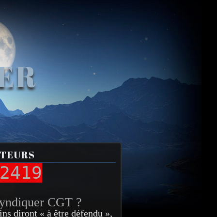
VER
ITEURS
2419
syndiquer CGT ?
ins diront « à être défendu »,