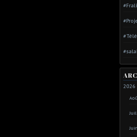
#Fral
#Proj
#Tél
#sala
ARC
2026
Ao
Juil
Jui