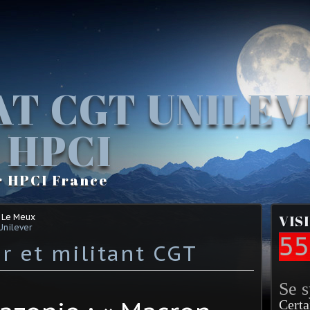
AT CGT UNILE
 HPCI
r HPCI France
 Le Meux
VIS
Unilever
55
r et militant CGT
Se 
Certa