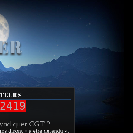
VER
ITEURS
2419
syndiquer CGT ?
ins diront « à être défendu »,