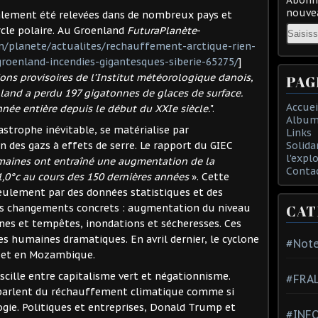
nouvea
lement été relevées dans de nombreux pays et
Email
rcle polaire. Au Groenland
FuturaPlanète
-
m/planete/actualites/rechauffement-arctique-rien-
groenland-incendies-gigantesques-siberie-65275/
]
ons provisoires de l’Institut météorologique danois,
PAG
enland a perdu 197 gigatonnes de glaces de surface.
Accuei
née entière depuis le début du XXIe siècle.
".
Album
strophe inévitable, se matérialise par
Links
Solida
 des gazs à effets de serre. Le rapport du GIEC
l'expl
umaines ont entraîné une augmentation de la
Conta
0°c au cours des 150 dernières années
». Cette
eulement par des données statistiques et des
CAT
des changements concrets : augmentation du niveau
ones et tempêtes, inondations et sécheresses. Ces
 humaines dramatiques. En avril dernier, le cyclone
#Note
 et en Mozambique.
oscille entre capitalisme vert et négationnisme.
#FRA
 parlent du réchauffement climatique comme si
ogie. Politiques et entreprises, Donald Trump et
#INFO