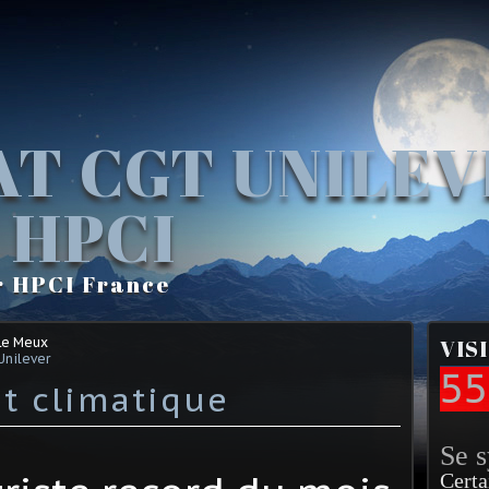
AT CGT UNILE
 HPCI
r HPCI France
Le Meux
VIS
Unilever
55
t climatique
Se 
Certa