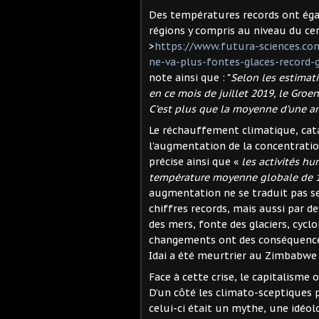
Des températures records ont éga
régions y compris au niveau du ce
>
https://www.futura-sciences.co
ne-va-plus-fontes-glaces-record-
note ainsi que : "
Selon les estimati
en ce mois de juillet 2019, le Gro
C’est plus que la moyenne d’une an
Le réchauffement climatique, cata
l’augmentation de la concentration
précise ainsi que «
les activités h
température moyenne globale de 1,
augmentation ne se traduit pas s
chiffres records, mais aussi par 
des mers, fonte des glaciers, cycl
changements ont des conséquences
Idai a été meurtrier au Zimbabwe
Face à cette crise, le capitalisme 
D’un côté les climato-sceptiques
celui-ci était un mythe, une idéol