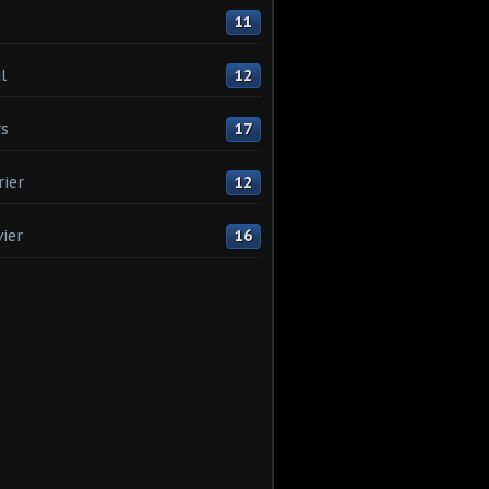
11
l
12
s
17
rier
12
vier
16