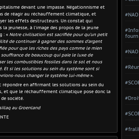
apitalisme devant une impasse. Négationnisme et
s de réagir au réchauffement climatique, et
#NAO
er les effets destructeurs. Un constat qui
la jeunesse, à l’image des propos de la jeune
#Info
g : «
Notre civilisation est sacrifiée pour qu’un petit
fourn
ilité de continuer à gagner des sommes d’argent
fiée pour que les riches des pays comme le mien
#NAO
la souffrance de beaucoup qui paie le luxe de
ser les combustibles fossiles dans le sol et nous
#Réun
. Et si les solutions au sein du système sont si
devrions-nous changer le système lui-même
».
#SCOP
t répondre en affirmant les solutions au sein du
s, et que le réchauffement climatique pose donc la
#Droi
de société.
asiilaq au Groenland
#SCO
ENTE
#fral