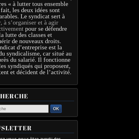
res « à lutter tous ensemble
 fait, les deux idées sont
arables. Le syndicat sert à
r, à s’organiser et à agir
ctivement
pour se défendre
la lutte des classes et
érir de nouveaux droits.
ndicat d’entreprise est la
du syndicalisme, car situé au
près du salarié. Il fonctionne
les syndiqués qui proposent,
tent et décident de l’activité.
CHERCHE
OK
SLETTER
z-vous pour être averti des