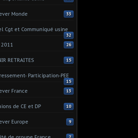
ever Monde
33
l Cgt et Communiqué usine
32
 2011
26
NIR RETRAITES
15
ressement- Participation-PEE
15
ever France
13
ions de CE et DP
10
ever Europe
9
té de groupe France
7