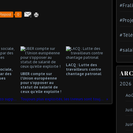
#Fral
Repost
0
#Proj
#Tél
#sala
LACQ : Lutte des
ociale,
travailleurs contre
ARC
ar des
UBER compte sur
chantage patronal
ues
l'Union européenne
pour s'opposer au
2026
statut de salarié de
ceux qu'elle exploite !
Ao
Grande-Bretagne: Le distributeur Tesco supprime 4.500 emplois
Toujours plus exploités, les livreurs sont toujours plus mobilisés
Juil
Jui