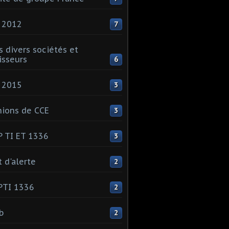
 2012
7
s divers sociétés et
isseurs
6
 2015
3
ions de CCE
3
 TI ET 1336
3
t d'alerte
2
PTI 1336
2
ib
2