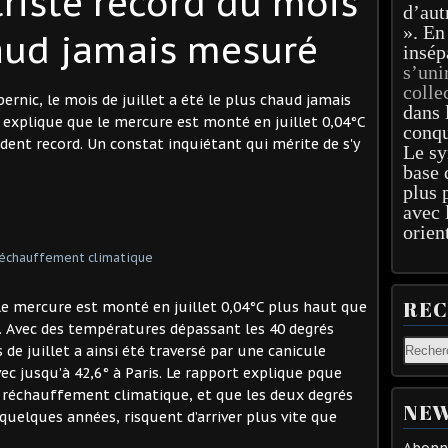
 triste record du mois
d’aut
». En
aud jamais mesuré
insép
s’uni
colle
nic, le mois de juillet a été le plus chaud jamais
dans 
explique que le mercure est monté en juillet 0,04°C
conqu
édent record. Un constat inquiétant qui mérite de s'y
Le sy
base 
plus 
avec 
orien
RE
le mercure est monté en juillet 0,04°C plus haut que
6. Avec des températures dépassant les 40 degrés
de juillet a ainsi été traversé par une canicule
c jusqu’à 42,6° à Paris. Le rapport explique pque
r réchauffement climatique, et que les deux degrés
NEW
uelques années, risquent d’arriver plus vite que
Abonne