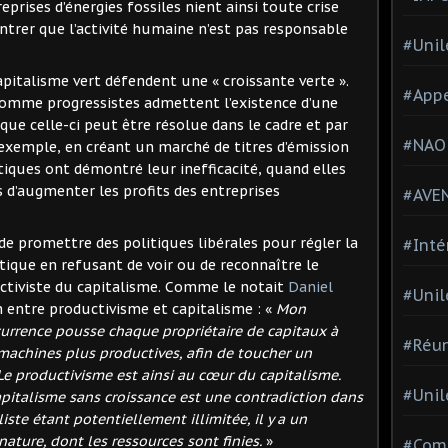
eprises d’énergies fossiles nient ainsi toute crise
ntrer que l’activité humaine n’est pas responsable
#Unil
capitalisme vert défendent une « croissante verte ».
#Appe
comme progressistes admettent l’existence d’une
que celle-ci peut être résolue dans le cadre et par
#NAO
exemple, en créant un marché de titres d’émission
itiques ont démontré leur inefficacité, quand elles
d’augmenter les profits des entreprises
#AVE
 de promettre des politiques libérales pour régler la
#Inté
ique en refusant de voir ou de reconnaître le
ctiviste du capitalisme. Comme le notait
Daniel
#Unil
n entre productivisme et capitalisme : «
Mon
currence pousse chaque propriétaire de capitaux à
#Réun
 machines plus productives, afin de toucher un
Le productivisme est ainsi au cœur du capitalisme.
#Unil
pitalisme sans croissance est une contradiction dans
iste étant potentiellement illimitée, il y a un
nature, dont les ressources sont finies.
»
#Comi