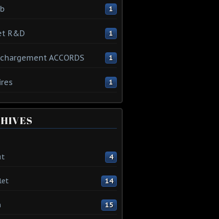
ib
1
et R&D
1
échargement ACCORDS
1
ires
1
HIVES
ût
4
let
14
n
15