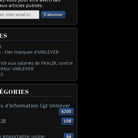
ux articles publiés.
ES
l
 - Des marques d'UNILEVER
rité aux salariés de FRALIB, contre
oiteur UNILEVER
ct
ÉGORIES
s d'information Cgt Unilever
6203
LIB
108
 importante usine
66