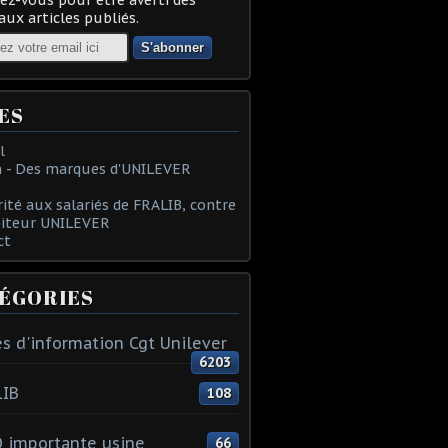
ux articles publiés.
ES
l
 - Des marques d'UNILEVER
rité aux salariés de FRALIB, contre
oiteur UNILEVER
ct
ÉGORIES
s d'information Cgt Unilever
6203
LIB
108
 importante usine
66