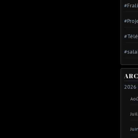
#Fral
#Proj
#Tél
#sala
ARC
2026
Ao
Juil
Jui