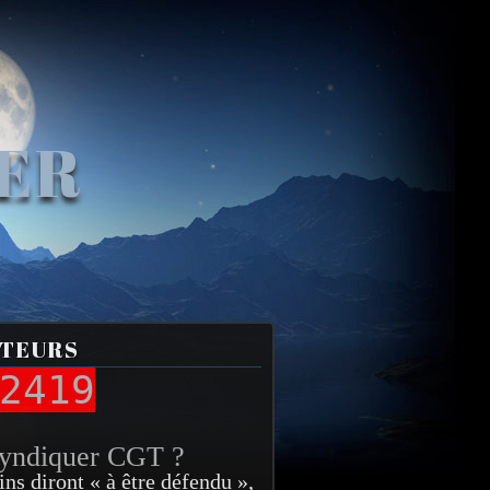
VER
ITEURS
2419
syndiquer CGT ?
ins diront « à être défendu »,