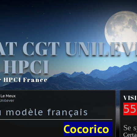
AT CGT UNILE
 HPCI
r HPCI France
 Le Meux
VIS
Unilever
55
 modèle français
Cocorico
Se 
Certa