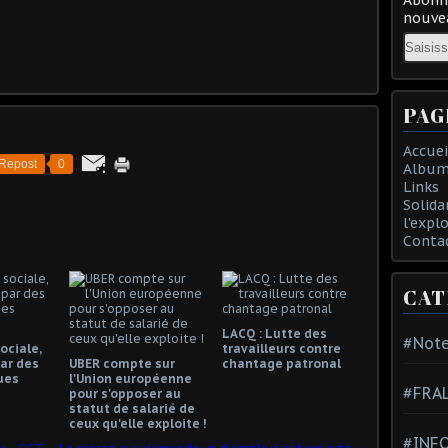
nouvea
Email
PAG
Accuei
Repost
0
Album
Links
Solida
l'expl
Conta
CAT
LACQ : Lutte des
#Note
ociale,
travailleurs contre
ar des
UBER compte sur
chantage patronal
ues
l'Union européenne
#FRA
pour s'opposer au
statut de salarié de
ceux qu'elle exploite !
#INFO