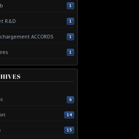
ib
1
et R&D
1
échargement ACCORDS
1
ires
1
HIVES
ût
6
let
14
n
15