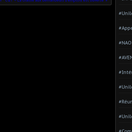
r
CGT – La chasse aux demandeurs d’emplois est ouverte
#Unil
#Appe
#NAO
#AVE
#Inté
#Unil
#Réun
#Unil
#Comi