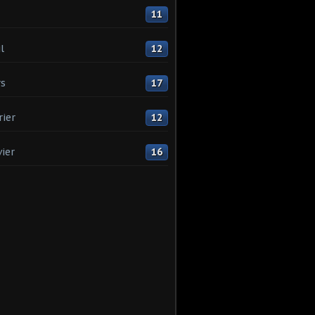
11
l
12
s
17
rier
12
vier
16