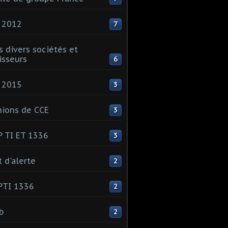
 2012
7
s divers sociétés et
isseurs
6
 2015
3
ions de CCE
3
 TI ET 1336
3
t d'alerte
2
PTI 1336
2
ib
2