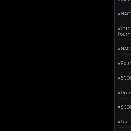
#NAO
#Info
fourn
#NAO
#Réun
#SCOP
#Droi
#SCO
#fral