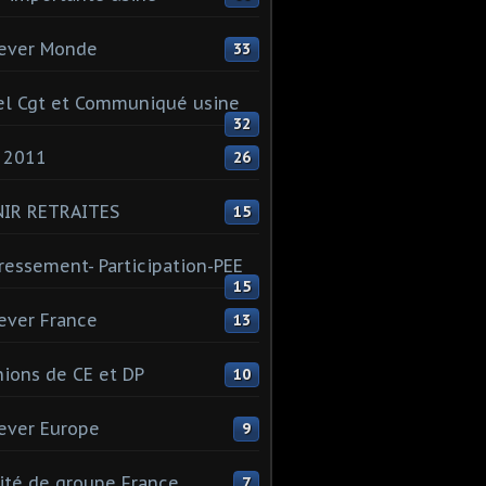
ever Monde
33
l Cgt et Communiqué usine
32
 2011
26
NIR RETRAITES
15
ressement- Participation-PEE
15
ever France
13
ions de CE et DP
10
ever Europe
9
té de groupe France
7