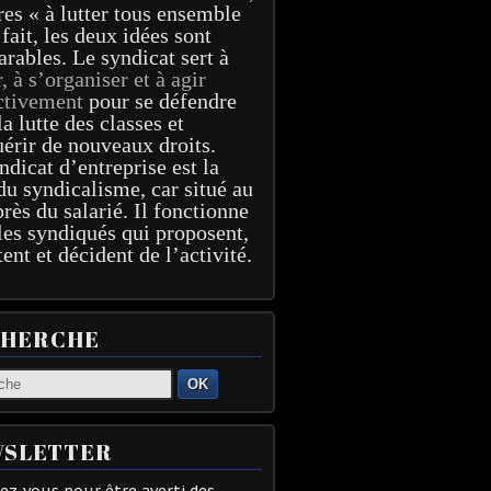
res « à lutter tous ensemble
 fait, les deux idées sont
arables. Le syndicat sert à
r, à s’organiser et à agir
ctivement
pour se défendre
la lutte des classes et
érir de nouveaux droits.
ndicat d’entreprise est la
du syndicalisme, car situé au
près du salarié. Il fonctionne
les syndiqués qui proposent,
tent et décident de l’activité.
CHERCHE
OK
SLETTER
z-vous pour être averti des