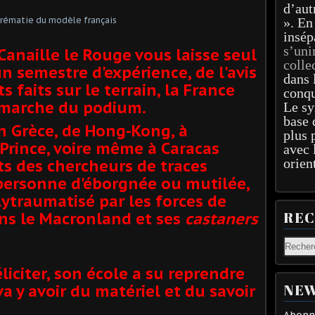
d’aut
». En
insép
s’uni
? Canaille le Rouge vous laisse seul
colle
n semestre d'expérience, de l'avis
dans 
s faits sur le terrain, la France
conqu
e marche du podium.
Le sy
base 
en Grèce, de Hong-Kong, à
plus 
Prince, voire même à Caracas
avec 
orien
ts des chercheurs de traces
personne d'éborgnée ou mutilée,
ytraumatisé par les forces de
RE
ans le Macronland et ses
castaners
éliciter, son école a su reprendre
NEW
va y avoir du matériel et du savoir
Abonne