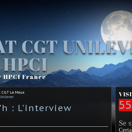
AT CGT UNILE
 HPCI
r HPCI France
t CGT Le Meux
VIS
Unilever
55
'h : L'interview
Se 
Certa