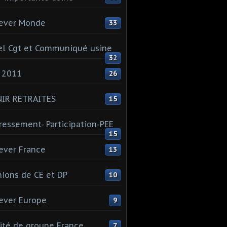
ever Monde
33
l Cgt et Communiqué usine
32
 2011
26
NIR RETRAITES
15
ressement- Participation-PEE
15
ever France
13
ions de CE et DP
10
ever Europe
9
té de groupe France
7