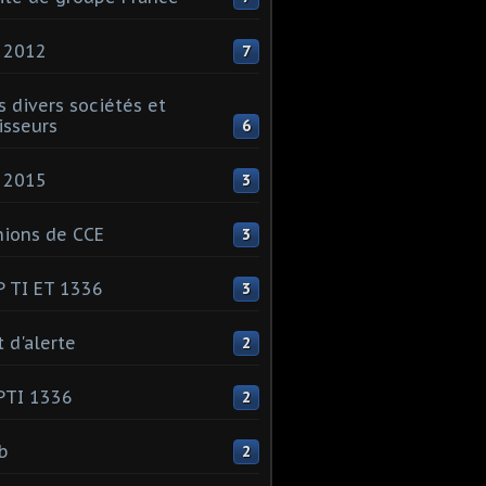
 2012
7
s divers sociétés et
isseurs
6
 2015
3
ions de CCE
3
 TI ET 1336
3
t d'alerte
2
PTI 1336
2
ib
2