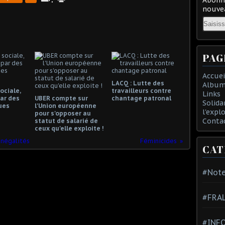
nouvea
Email
PAG
Accuei
LACQ : Lutte des
Album
ociale,
travailleurs contre
Links
ar des
UBER compte sur
chantage patronal
Solida
ues
l'Union européenne
l'expl
pour s'opposer au
Conta
statut de salarié de
ceux qu'elle exploite !
 inégalités
Féminicides
CAT
#Note
#FRA
#INFO