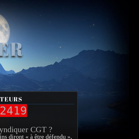
VER
ITEURS
2419
syndiquer CGT ?
ins diront « à être défendu »,