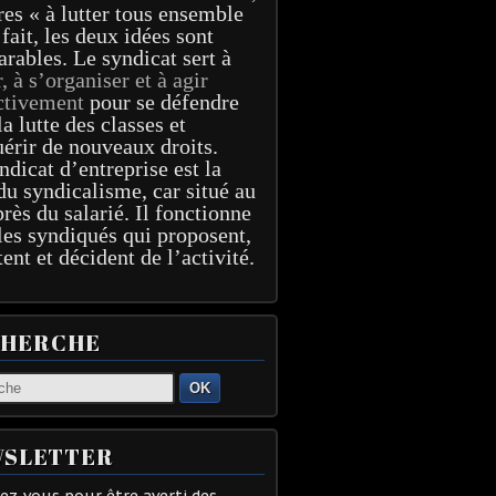
res « à lutter tous ensemble
 fait, les deux idées sont
arables. Le syndicat sert à
r, à s’organiser et à agir
ctivement
pour se défendre
la lutte des classes et
érir de nouveaux droits.
ndicat d’entreprise est la
du syndicalisme, car situé au
près du salarié. Il fonctionne
les syndiqués qui proposent,
tent et décident de l’activité.
CHERCHE
OK
SLETTER
z-vous pour être averti des