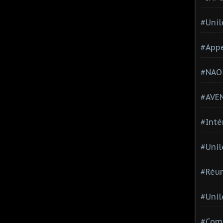
#Unil
#Appe
#NAO
#AVE
#Inté
#Unil
#Réun
#Unil
#Comi