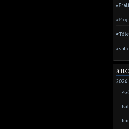
#Fral
#Proj
#Tél
#sala
ARC
2026
Ao
Juil
Jui