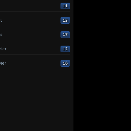
11
l
12
s
17
rier
12
vier
16