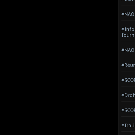
#NAO
#Info
fourn
#NAO
#Réun
#SCOP
#Droi
#SCO
#fral