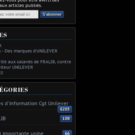
ux articles publiés.
ES
l
 - Des marques d'UNILEVER
rité aux salariés de FRALIB, contre
oiteur UNILEVER
ct
ÉGORIES
s d'information Cgt Unilever
6203
LIB
108
 importante usine
66