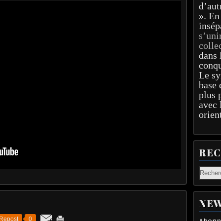
d’aut
». En
insép
s’uni
colle
dans 
conqu
Le sy
base 
plus 
avec 
orien
RE
NEW
Repost
0
Abonne