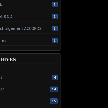
ib
1
et R&D
1
échargement ACCORDS
1
ires
1
HIVES
ût
4
let
14
n
15