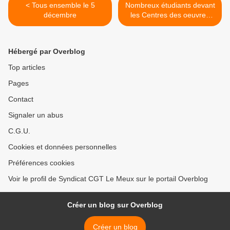
< Tous ensemble le 5
Nombreux étudiants devant
décembre
les Centres des oeuvres
universitaires ce mardi, F.
Hollande empêché à Lille !
>
Hébergé par Overblog
Top articles
Pages
Contact
Signaler un abus
C.G.U.
Cookies et données personnelles
Préférences cookies
Voir le profil de Syndicat CGT Le Meux sur le portail Overblog
Créer un blog sur Overblog
Créer un blog