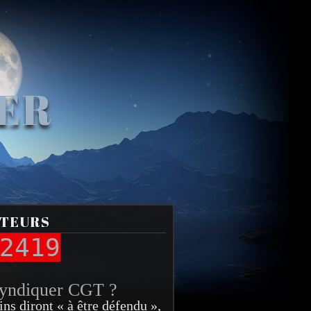
VER
ITEURS
2419
syndiquer CGT ?
ins diront « à être défendu »,