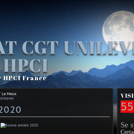
AT CGT UNILE
 HPCI
r HPCI France
T Le Meux
VIS
Unilever
55
2020
Se 
Certa