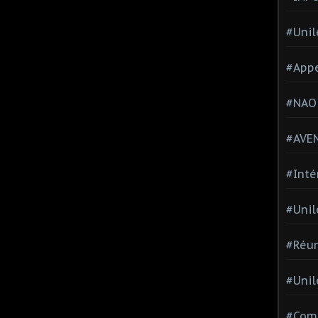
#Unil
#Appe
#NAO
#AVE
#Inté
#Unil
#Réun
#Unil
#Comi