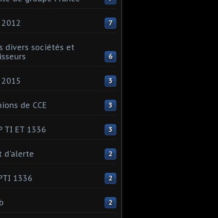
 2012
7
s divers sociétés et
isseurs
6
 2015
3
ions de CCE
3
 TI ET 1336
3
t d'alerte
2
PTI 1336
2
ib
2