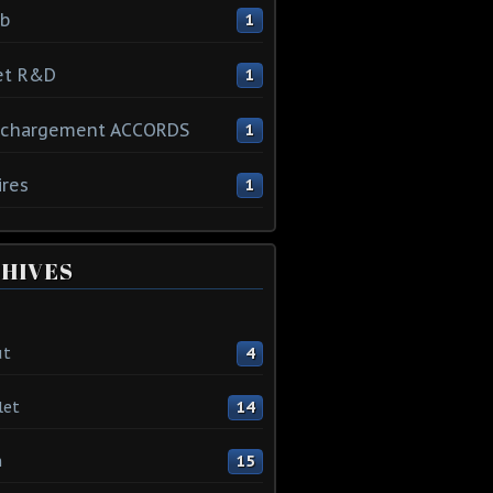
ib
1
et R&D
1
échargement ACCORDS
1
ires
1
HIVES
ût
4
let
14
n
15