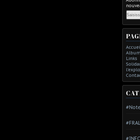
nouvea
Email
PAG
Accuei
Album
Links
Solida
l'expl
Conta
CAT
#Note
#FRA
#INFO