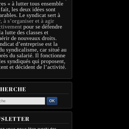
res « à lutter tous ensemble
 fait, les deux idées sont
arables. Le syndicat sert à
r, à s’organiser et à agir
ctivement
pour se défendre
la lutte des classes et
érir de nouveaux droits.
ndicat d’entreprise est la
du syndicalisme, car situé au
près du salarié. Il fonctionne
les syndiqués qui proposent,
tent et décident de l’activité.
CHERCHE
OK
SLETTER
z-vous pour être averti des