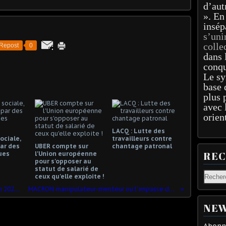
d’aut
». En
insép
s’uni
colle
Repost
0
dans 
conqu
Le sy
base 
plus 
avec 
orien
LACQ : Lutte des
ociale,
travailleurs contre
ar des
UBER compte sur
chantage patronal
RE
ues
l'Union européenne
pour s'opposer au
statut de salarié de
ceux qu'elle exploite !
Financement de la Sécurité sociale en 2020 : le budget de la colère
MACRON manipulateur-menteur ou l'impasse de MACRON face à l'opinion !
NEW
Abonne