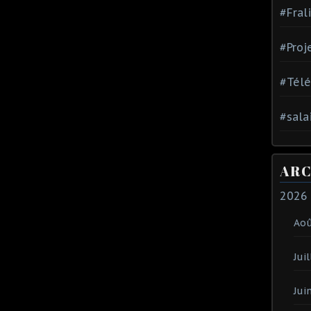
#Fral
#Proj
#Tél
#sala
ARC
2026
Ao
Juil
Jui