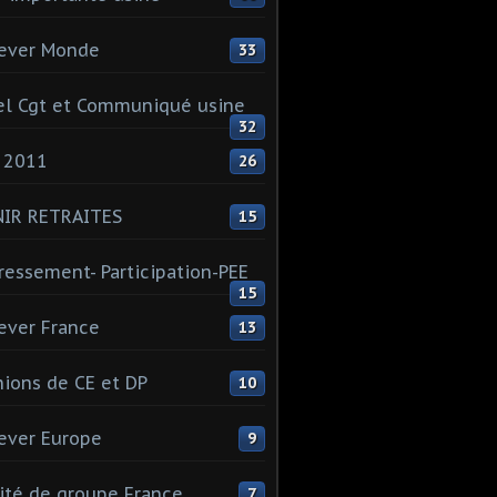
ever Monde
33
l Cgt et Communiqué usine
32
 2011
26
NIR RETRAITES
15
ressement- Participation-PEE
15
ever France
13
ions de CE et DP
10
ever Europe
9
té de groupe France
7