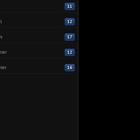
11
l
12
s
17
rier
12
vier
16