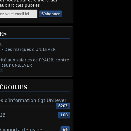
ux articles publiés.
ES
l
 - Des marques d'UNILEVER
rité aux salariés de FRALIB, contre
oiteur UNILEVER
ct
ÉGORIES
s d'information Cgt Unilever
6203
LIB
108
 importante usine
66