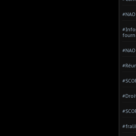
#NAO
#Info
fourn
#NAO
#Réun
#SCOP
#Droi
#SCO
#fral