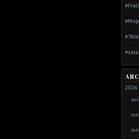
#Fral
#Proj
#Tél
#sala
ARC
2026
Ao
Juil
Jui