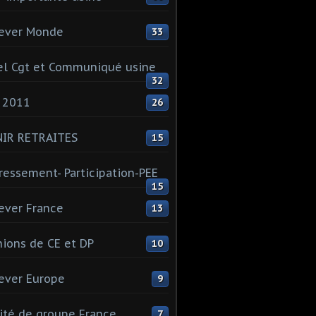
ever Monde
33
l Cgt et Communiqué usine
32
 2011
26
NIR RETRAITES
15
ressement- Participation-PEE
15
ever France
13
ions de CE et DP
10
ever Europe
9
té de groupe France
7