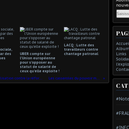
nouvea
Email
PAG
Accuei
LACQ : Lutte des
Album
ociale,
travailleurs contre
Links
ar des
UBER compte sur
chantage patronal
ues
l'Union européenne
Solida
pour s'opposer au
l'expl
statut de salarié de
Conta
ceux qu'elle exploite !
Compiègne 17 décembre : forte mobilisation contre la réforme des retraites.
Les casseroles du pouvoir macronien !
CAT
#Note
#FRA
#INFO