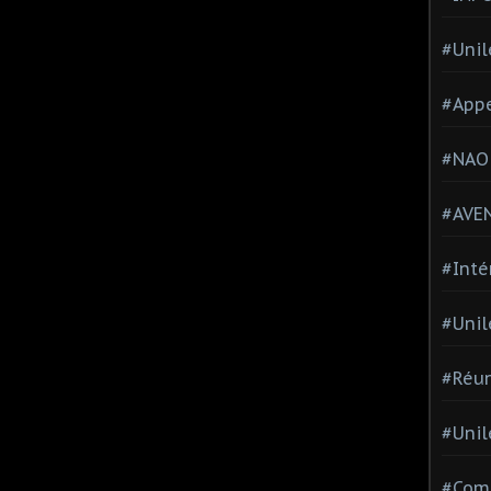
#Unil
#Appe
#NAO
#AVE
#Inté
#Unil
#Réun
#Unil
#Comi