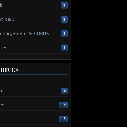
ib
1
et R&D
1
échargement ACCORDS
1
ires
1
HIVES
ût
4
let
14
n
15