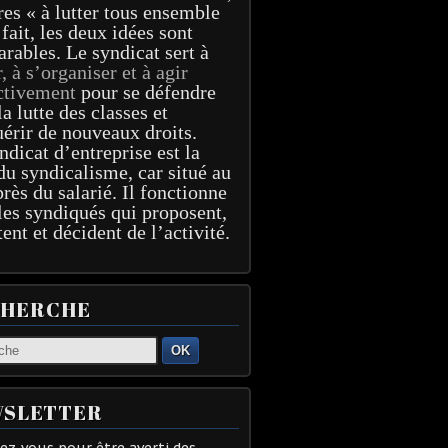
res « à lutter tous ensemble
 fait, les deux idées sont
arables. Le syndicat sert à
r, à s’organiser et à agir
ctivement
pour se défendre
la lutte des classes et
érir de nouveaux droits.
ndicat d’entreprise est la
du syndicalisme, car situé au
près du salarié. Il fonctionne
les syndiqués qui proposent,
tent et décident de l’activité.
CHERCHE
OK
SLETTER
z-vous pour être averti des