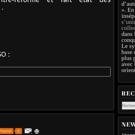
d’aut
 .
». En
insép
s’uni
colle
dans 
conqu
Le sy
base 
O :
plus 
avec 
orien
RE
NEW
Repost
0
Abonne