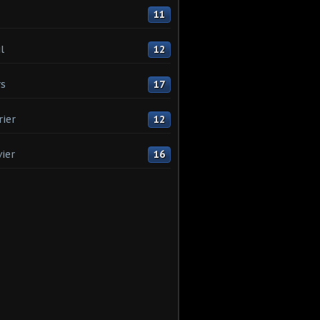
11
l
12
s
17
rier
12
vier
16