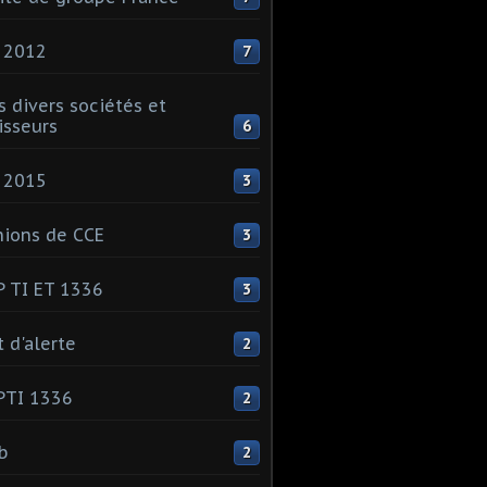
 2012
7
s divers sociétés et
isseurs
6
 2015
3
ions de CCE
3
 TI ET 1336
3
t d'alerte
2
PTI 1336
2
ib
2