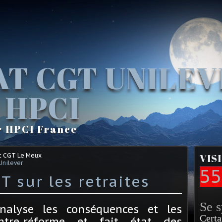
AT CGT UNILE
 HPCI
r HPCI France
t CGT Le Meux
VIS
Unilever
55
sur les retraites
Se 
alyse les conséquences et les
Certa
ntre-réforme et fait état des