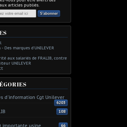
ux articles publiés.
ES
l
 - Des marques d'UNILEVER
rité aux salariés de FRALIB, contre
oiteur UNILEVER
ct
ÉGORIES
s d'information Cgt Unilever
6203
LIB
108
 importante usine
66