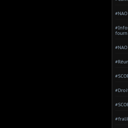
#NAO
#Info
fourn
#NAO
#Réun
#SCOP
#Droi
#SCO
#fral