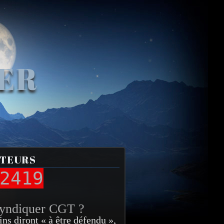
VER
ITEURS
2419
syndiquer CGT ?
ins diront « à être défendu »,