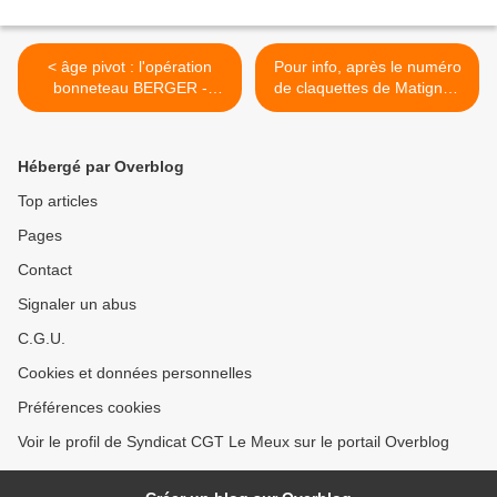
< âge pivot : l'opération
Pour info, après le numéro
bonneteau BERGER -
de claquettes de Matignon
PHILIPPE
avec le (CnH2n+2) casaque
orange-toque jaune >
Hébergé par Overblog
Top articles
Pages
Contact
Signaler un abus
C.G.U.
Cookies et données personnelles
Préférences cookies
Voir le profil de Syndicat CGT Le Meux sur le portail Overblog