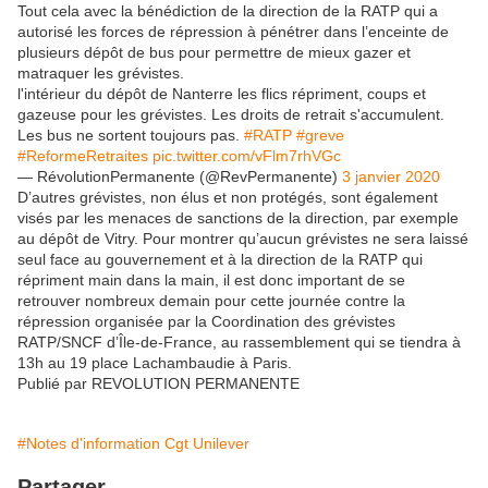
Tout cela avec la bénédiction de la direction de la RATP qui a
autorisé les forces de répression à pénétrer dans l’enceinte de
plusieurs dépôt de bus pour permettre de mieux gazer et
matraquer les grévistes.
l'intérieur du dépôt de Nanterre les flics répriment, coups et
gazeuse pour les grévistes. Les droits de retrait s'accumulent.
Les bus ne sortent toujours pas.
#RATP
#greve
#ReformeRetraites
pic.twitter.com/vFlm7rhVGc
— RévolutionPermanente (@RevPermanente)
3 janvier 2020
D’autres grévistes, non élus et non protégés, sont également
visés par les menaces de sanctions de la direction, par exemple
au dépôt de Vitry. Pour montrer qu’aucun grévistes ne sera laissé
seul face au gouvernement et à la direction de la RATP qui
répriment main dans la main, il est donc important de se
retrouver nombreux demain pour cette journée contre la
répression organisée par la Coordination des grévistes
RATP/SNCF d’Île-de-France, au rassemblement qui se tiendra à
13h au 19 place Lachambaudie à Paris.
Publié par REVOLUTION PERMANENTE
#Notes d'information Cgt Unilever
Partager