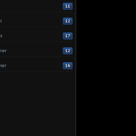
11
l
12
s
17
rier
12
vier
16