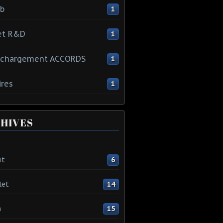
ib
1
et R&D
1
échargement ACCORDS
1
ires
1
HIVES
ût
6
let
14
n
15