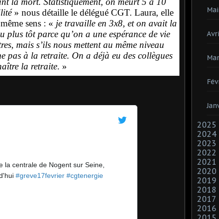
ant la mort. Statistiquement, on meurt 5 à 10
Mai
lité
» nous détaille le délégué CGT. Laura, elle
e même sens : «
je travaille en 3x8, et on avait la
u plus tôt parce qu’on a une espérance de vie
Avri
utres, mais s’ils nous mettent au même niveau
e pas à la retraite. On a déjà eu des collègues
Mar
ître la retraite
. »
Fév
Jan
2025
2024
2023
2022
2021
 la centrale de Nogent sur Seine, 
2020
d'hui 
#
greve17fevrier
#
cgtenergie
2019
2018
2017
2016
2015