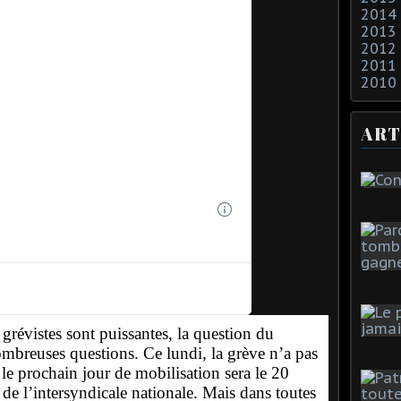
2014
2013
2012
2011
2010
ART
T
w
i
t
t
e
r
A
 grévistes sont puissantes, la question du
d
nombreuses questions. Ce lundi, la grève n’a pas
s
 le prochain jour de mobilisation sera le 20
i
 de l’intersyndicale nationale. Mais dans toutes
n