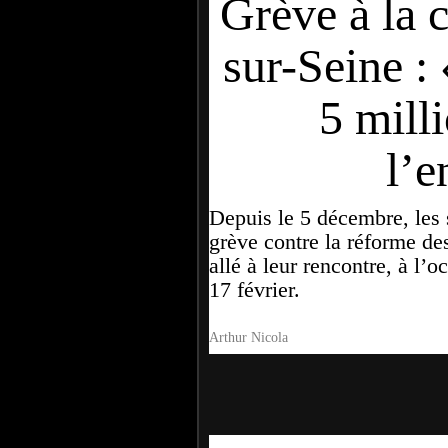
Grève à la 
sur-Seine : 
5 milli
l’e
Depuis le 5 décembre, les s
grève contre la réforme de
allé à leur rencontre, à l’
17 février.
Arthur Nicola