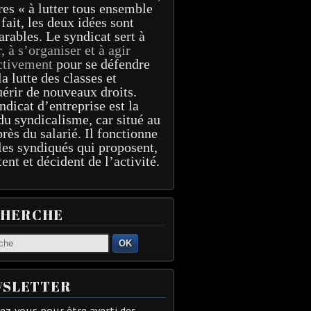
res « à lutter tous ensemble
 fait, les deux idées sont
arables. Le syndicat sert à
r, à s’organiser et à agir
ctivement
pour se défendre
la lutte des classes et
érir de nouveaux droits.
ndicat d’entreprise est la
du syndicalisme, car situé au
près du salarié. Il fonctionne
les syndiqués qui proposent,
tent et décident de l’activité.
CHERCHE
OK
SLETTER
z-vous pour être averti des