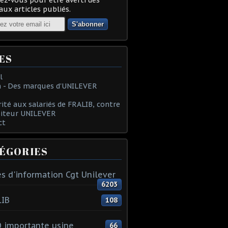
ux articles publiés.
ES
l
 - Des marques d'UNILEVER
rité aux salariés de FRALIB, contre
oiteur UNILEVER
ct
ÉGORIES
s d'information Cgt Unilever
6203
LIB
108
 importante usine
66