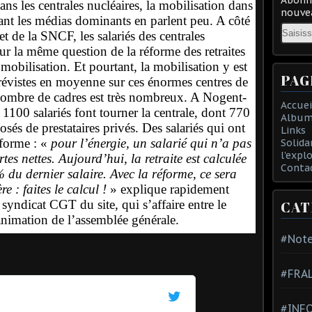
ns les centrales nucléaires, la mobilisation dans
nouvea
 tant les médias dominants en parlent peu. A côté
Email
t de la SNCF, les salariés des centrales
sur la même question de la réforme des retraites
 mobilisation. Et pourtant, la mobilisation y est
PAG
révistes en moyenne sur ces énormes centres de
 nombre de cadres est très nombreux. A Nogent-
Accuei
 1100 salariés font tourner la centrale, dont 770
Album
sés de prestataires privés. Des salariés qui ont
Links
éforme : «
pour l’énergie, un salarié qui n’a pas
Solida
l'expl
es nettes. Aujourd’hui, la retraite est calculée
Conta
% du dernier salaire. Avec la réforme, ce sera
e : faites le calcul !
» explique rapidement
 syndicat CGT du site, qui s’affaire entre le
CAT
’animation de l’assemblée générale.
#Note
#FRA
#INFO