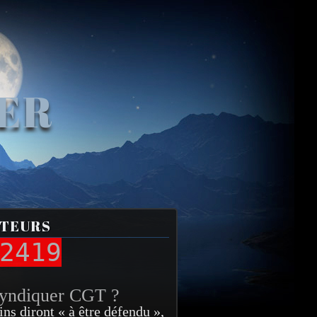
VER
ITEURS
2419
syndiquer CGT ?
ins diront « à être défendu »,