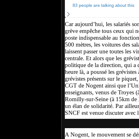
83 people are talking about this
Car aujourd’hui, les salariés son
grève empêche tous ceux qui ne 
poste indispensable au fonction
500 mètres, les voitures des sala
laissent passer une toutes les v
centrale. Et alors que les grévis
politique de la direction, qui a 
heure là, a poussé les grévistes
grévistes présents sur le pique
CGT de Nogent ainsi que l’Unio
enseignants, venus de Troyes (
Romilly-sur-Seine (à 15km de N
un élan de solidarité. Par aill
SNCF est venue discuter avec l
A Nogent, le mouvement se dérou