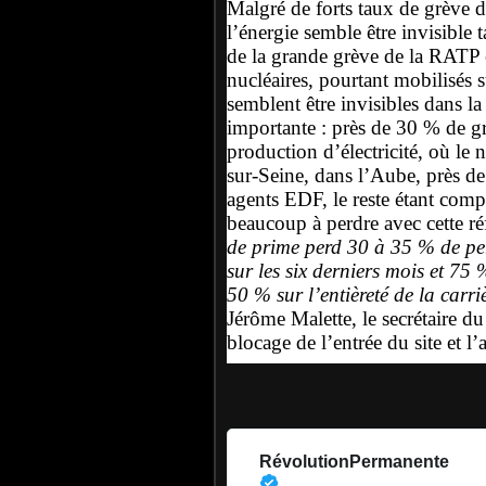
Malgré de forts taux de grève da
l’énergie semble être invisible
de la grande grève de la RATP e
nucléaires, pourtant mobilisés 
semblent être invisibles dans la
importante : près de 30 % de g
production d’électricité, où le
sur-Seine, dans l’Aube, près de
agents EDF, le reste étant compo
beaucoup à perdre avec cette r
de prime perd 30 à 35 % de pert
sur les six derniers mois et 75 
50 % sur l’entièreté de la carrièr
Jérôme Malette, le secrétaire du
blocage de l’entrée du site et l
RévolutionPermanente