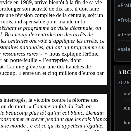
rvice en 1989, arrive bientôt à la fin de sa vie
#Fral
prolonger son activité de dix ans, il doit faire
ire une révision complète de la centrale, soit un
#Proj
e mois, indispensable pour maintenir la
êchant le programme de visite décennale, on
l. Beaucoup de centrales on des arrêts de
#Tél
es centrales ont voté d’appliquer les arrêts, ce
estataires nationales, qui ont un programme sur
#sala
« ressources rares »
» nous explique Jérôme,
u porte-feuille » l’entreprise, dont
État. Car une grève sur une des tranches de
ARC
aucoup, « entre un et cinq millions d’euros par
2026
Ao
 interrogés, la victoire contre la réforme des
e ou de mort. «
Comme on fait du 3x8, on
Juil
écède beaucoup plus tôt qu’un col blanc. Demain
er consommer et crever pendant que les cols blancs
Jui
 le monde : c’est ce qu’ils appellent l’égalité.