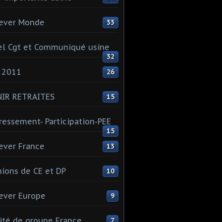
ever Monde
33
l Cgt et Communiqué usine
32
 2011
26
NIR RETRAITES
15
ressement- Participation-PEE
15
ever France
13
ions de CE et DP
10
ever Europe
9
té de groupe France
7