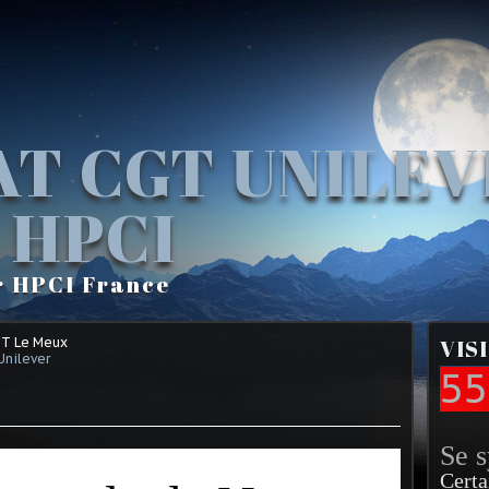
AT CGT UNILE
 HPCI
r HPCI France
GT Le Meux
VIS
Unilever
55
Se 
Certa