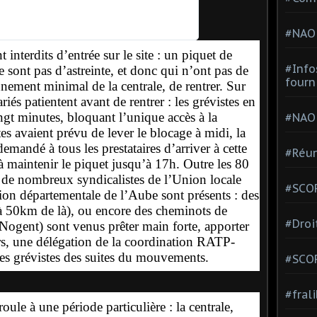
t
e
#NAO
r
A
t interdits d’entrée sur le site : un piquet de
d
#Info
sont pas d’astreinte, et donc qui n’ont pas de
s
fourn
nement minimal de la centrale, de rentrer. Sur
i
riés patientent avant de rentrer : les grévistes en
n
ingt minutes, bloquant l’unique accès à la
#NAO
f
tes avaient prévu de lever le blocage à midi, la
o
a
demandé à tous les prestataires d’arriver à cette
#Réun
n
 à maintenir le piquet jusqu’à 17h. Outre les 80
d
t, de nombreux syndicalistes de l’Union locale
p
#SCOP
n départementale de l’Aube sont présents : des
r
à 50km de là), ou encore des cheminots de
i
#Droi
ogent) sont venus prêter main forte, apporter
v
a
eurs, une délégation de la coordination RATP-
c
es grévistes des suites du mouvements.
#SCO
y
#fral
le à une période particulière : la centrale,