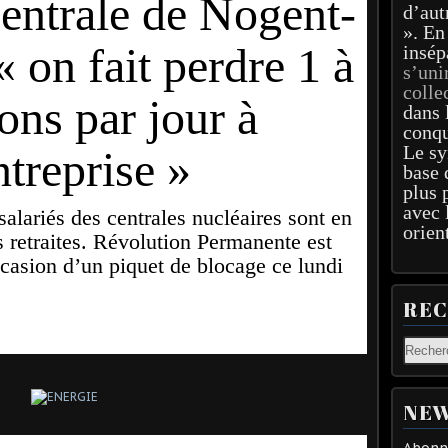
centrale de Nogent-
d’aut
». En
« on fait perdre 1 à
insép
s’uni
colle
ons par jour à
dans 
conqu
Le sy
ntreprise »
base 
plus 
avec 
alariés des centrales nucléaires sont en
orien
s retraites. Révolution Permanente est
occasion d’un piquet de blocage ce lundi
RE
NEW
Abonne