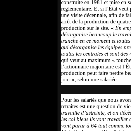
construite en 1981 et mise en se
réglementaire. Et si l’État veut 
une visite décennale, afin de fa
arrêt de la production de quatr
production sur le site. «
En emp
désorganise beaucoup le travai
tranche en ce moment et toutes l
qui désorganise les équipes pr
toutes les centrales et sont des 
qui veut au maximum « toucher a
l’actionnaire majoritaire est l’
production peut faire perdre be
jour », selon une salariée.
Pour les salariés que nous avons
retraites est une question de vi
travaille d’astreinte, et on d
les col bleus ils vont travaill
vont partir à 64 tout comme tout