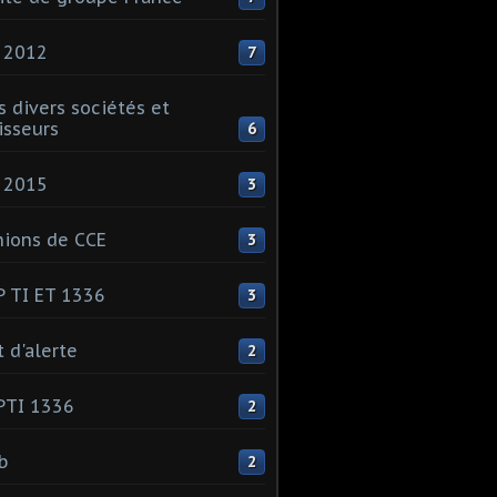
 2012
7
s divers sociétés et
isseurs
6
 2015
3
ions de CCE
3
 TI ET 1336
3
t d'alerte
2
PTI 1336
2
ib
2