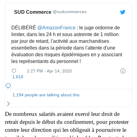
@sudcommerces
SUD Commerce
DÉLIBÉRÉ 
@
AmazonFrance
 : le juge ordonne de 
limiter, dans les 24 h et sous astreinte de 1 million 
par jour de retard, l'activité aux marchandises 
essentielles dans la période dans l'attente d'une 
évaluation des risques épidémiques en y associant 
les représentants du personnel !
2:27 PM - Apr 14, 2020
T
w
1,618
i
t
t
1,194 people are talking about this
e
r
A
De nombreux salariés avaient exercé leur droit de
d
retrait depuis le début du confinement, pour protester
s
i
contre leur direction qui les obligeait à poursuivre le
n