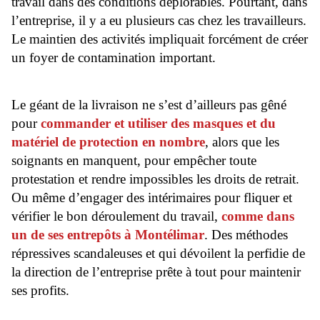
travail dans des conditions déplorables. Pourtant, dans
f
l’entreprise, il y a eu plusieurs cas chez les travailleurs.
o
a
Le maintien des activités impliquait forcément de créer
n
un foyer de contamination important.
d
p
r
Le géant de la livraison ne s’est d’ailleurs pas gêné
i
v
pour
commander et utiliser des masques et du
a
matériel de protection en nombre
, alors que les
c
y
soignants en manquent, pour empêcher toute
protestation et rendre impossibles les droits de retrait.
Ou même d’engager des intérimaires pour fliquer et
vérifier le bon déroulement du travail,
comme dans
un de ses entrepôts à Montélimar
. Des méthodes
répressives scandaleuses et qui dévoilent la perfidie de
la direction de l’entreprise prête à tout pour maintenir
ses profits.