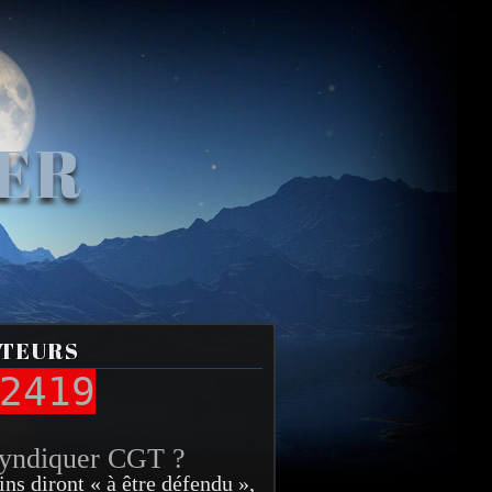
VER
ITEURS
2419
syndiquer CGT ?
ins diront « à être défendu »,