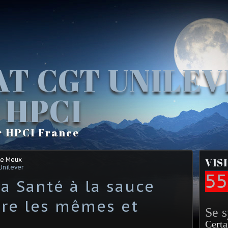
AT CGT UNILE
 HPCI
r HPCI France
Le Meux
VIS
Unilever
55
la Santé à la sauce
re les mêmes et
Se 
Certa