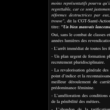
moins représentatifs
pourvu qu’il
regrettable, car ce sont justemen
réformes destructrices par eux
trouve"
, dit la CGT-Santé-Actio
titre:
"Un bien mauvais lanceme
Oui, sans le combat de classes et
années lumières des revendication
- L’arrêt immédiat de toutes les f
- Un plan urgent de formation plu
recrutement pluridisciplinaire.
- La revalorisation générale de
point d’indice et la
reconnaissanc
meilleur déroulement de carri
prédominance féminine.
- L’amélioration des conditions d
de la pénibilité des métiers.
- L’abandon de la tarificatio