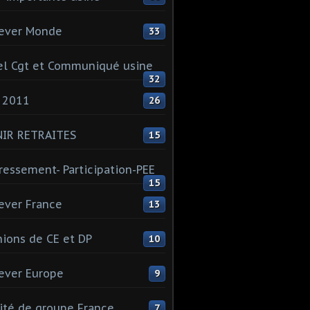
ever Monde
33
l Cgt et Communiqué usine
32
 2011
26
NIR RETRAITES
15
ressement- Participation-PEE
15
ever France
13
ions de CE et DP
10
ever Europe
9
té de groupe France
7