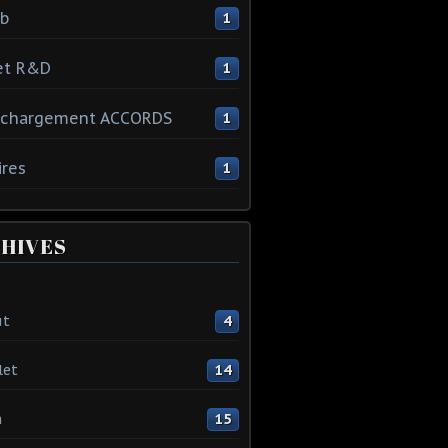
ib
1
et R&D
1
échargement ACCORDS
1
ires
1
HIVES
ût
4
let
14
n
15