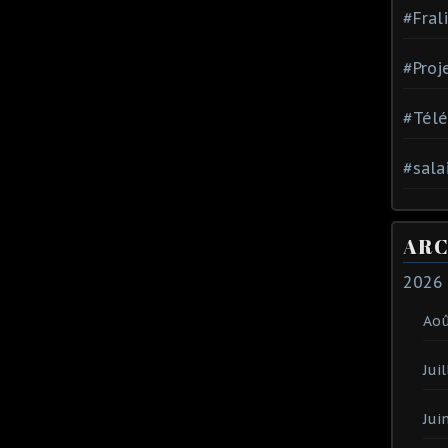
#Fral
#Proj
#Tél
#sala
ARC
2026
Ao
Juil
Jui