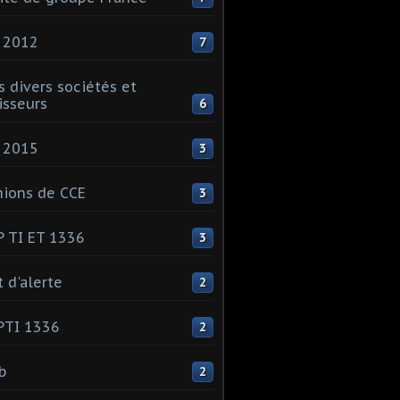
 2012
7
s divers sociétés et
isseurs
6
 2015
3
ions de CCE
3
 TI ET 1336
3
t d'alerte
2
PTI 1336
2
ib
2