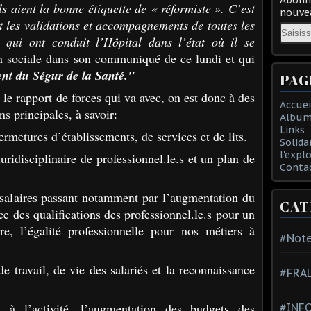
s aient la bonne étiquette de « réformiste ». C’est
nouvea
t les
validations et accompagnements de toutes les
Email
, qui ont conduit l’Hôpital
dans l’état où il se
n sociale dans son communiqué de ce lundi et qui
nt du Ségur de la Santé."
PAG
 le rapport de forces qui va avec, on est donc à des
Accuei
s principales, à savoir:
Album
Links
ermetures d’établissements, de services et de lits.
Solida
l'expl
ridisciplinaire de professionnel.le.s et un plan de
Conta
s salaires passant notamment par l’augmentation du
CAT
e des qualifications des professionnel.le.s pour un
ère,
l’égalité professionnelle pour nos métiers à
#Note
e travail, de vie des salariés et la reconnaissance
#FRA
n à l’activité, l’augmentation des budgets des
#INFO