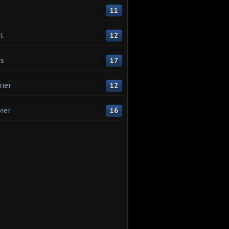
11
l
12
s
17
rier
12
vier
16