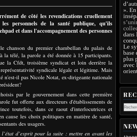
d’aut
». En
rrément de côté les revendications cruellement
insép
s’uni
 les personnels de la santé publique, qu'ils
colle
les ehpad et dans l'accompagnement des personnes
dans 
conqu
Le sy
elle chanson du premier chambellan du palais de
base 
à la télé, la parole a été donnée à 15 participants.
plus 
ue la Cfdt, troisième syndicat et loin derrière la
avec 
représentativité syndicale légale et légitime. Mais
orien
é n'est-il pas Nicole Notat, ex-dirigeante nationale
président?
choisis par le gouvernement dans cette première
RE
arole fut offerte aux directeurs d'établissements de
ce toutefois, dans ce raout d'interlocutrices et
en cause les choix politiques en matière de santé,
sentants des usagers.
NEW
’état d’esprit pour la suite : mettre en avant les
Abonne