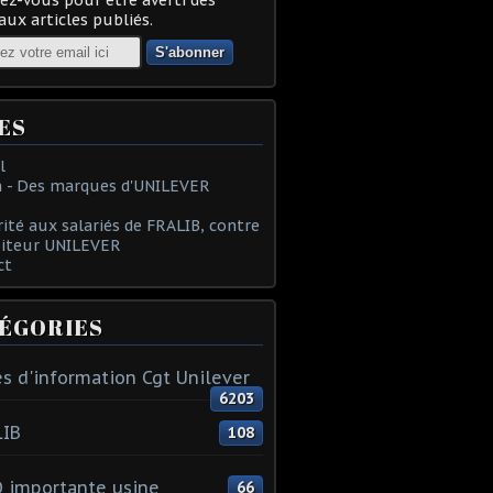
ux articles publiés.
ES
l
 - Des marques d'UNILEVER
rité aux salariés de FRALIB, contre
oiteur UNILEVER
ct
ÉGORIES
s d'information Cgt Unilever
6203
LIB
108
 importante usine
66