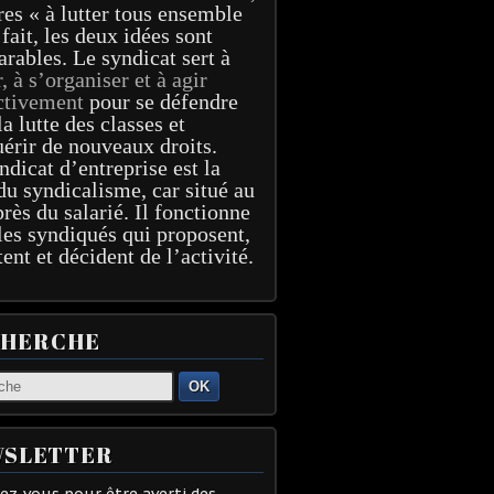
res « à lutter tous ensemble
 fait, les deux idées sont
arables. Le syndicat sert à
r, à s’organiser et à agir
ctivement
pour se défendre
la lutte des classes et
érir de nouveaux droits.
ndicat d’entreprise est la
du syndicalisme, car situé au
près du salarié. Il fonctionne
les syndiqués qui proposent,
tent et décident de l’activité.
CHERCHE
OK
SLETTER
z-vous pour être averti des