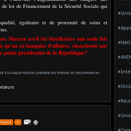
t de loi de Financement de la Sécurité Sociale qui
#Unil
ualité, égalitaire et de proximité de soins et
#Appe
ous.
uce Macron a-t-il été bénéficiaire une seule fois
#NAO
is qu'un ex-banquier d'affaires, chouchouté par
e palais présidentiel de la République?
#AVE
#Inté
#Unil
illeurs
#Réun
#Unil
Repost
0
#Comi