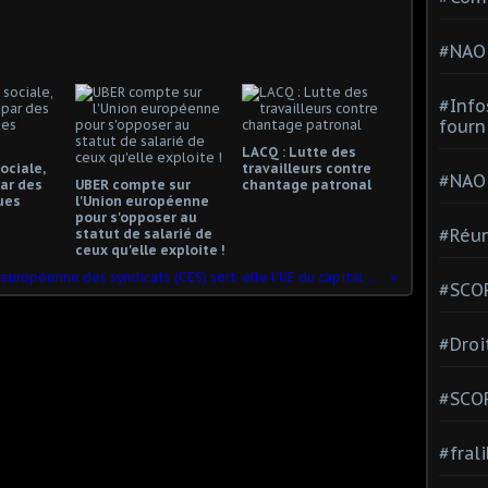
#NAO
#Info
fourn
LACQ : Lutte des
ociale,
travailleurs contre
#NAO
ar des
UBER compte sur
chantage patronal
ues
l'Union européenne
pour s'opposer au
#Réun
statut de salarié de
ceux qu'elle exploite !
La Confédération européenne des syndicats (CES) sert-elle l'UE du capital ou pas?
#SCOP
#Droi
#SCO
#fral