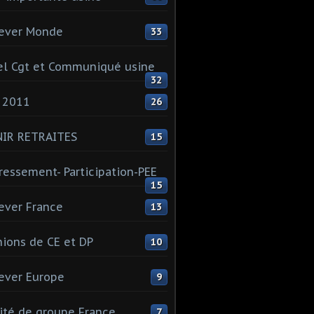
ever Monde
33
l Cgt et Communiqué usine
32
 2011
26
NIR RETRAITES
15
ressement- Participation-PEE
15
ever France
13
ions de CE et DP
10
ever Europe
9
té de groupe France
7