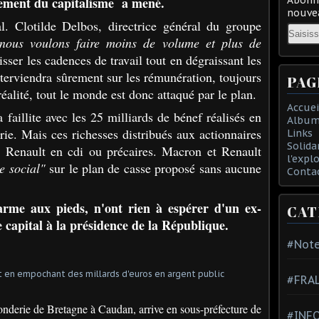
ement du capitalisme a mené.
nouvea
l. Clotilde Delbos, directrice général du groupe
Email
nous voulons faire moins de volume et plus de
isser les cadences de travail tout en dégraissant les
nterviendra sûrement sur les rémunération, toujours
PAG
alité, tout le monde est donc attaqué par le plan.
Accuei
 faillite avec les 25 milliards de bénef réalisés en
Album
rie. Mais ces richesses distribués aux actionnaires
Links
Solida
de Renault en cdi ou précaires. Macron et Renault
l'expl
e social"
sur le plan de casse proposé sans aucune
Conta
l'arme aux pieds, n'ont rien à espérer d'un ex-
CAT
e capital à la présidence de la République.
#Note
#FRA
nderie de Bretagne à Caudan, arrive en sous-préfecture de
#INFO