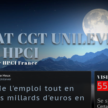
AT CGT UNILE
 HPCI
r HPCI France
Le Meux
VIS
Unilever
55
ie l'emploi tout en
 millards d'euros en
Se 
Certa