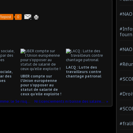
#NAO
Repost
0
#Info
fourn
#NAO
#Réun
LACQ : Lutte des
ociale,
travailleurs contre
ar des
UBER compte sur
chantage patronal
#SCOP
ues
l'Union européenne
pour s'opposer au
statut de salarié de
#Droi
ceux qu'elle exploite !
Billet d'humeur de Christophe Prudhomme: le 5e risque
Ni licenciements ni baisse des salaires !
#SCO
#fral