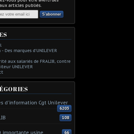
ux articles publiés.
ES
l
 - Des marques d'UNILEVER
rité aux salariés de FRALIB, contre
oiteur UNILEVER
ct
ÉGORIES
s d'information Cgt Unilever
6203
LIB
108
 importante usine
66