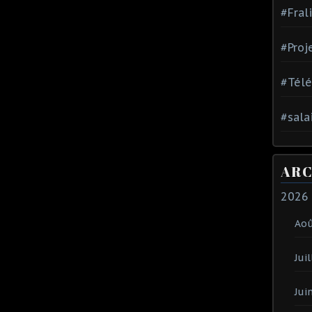
#Fral
#Proj
#Tél
#sala
ARC
2026
Ao
Juil
Jui