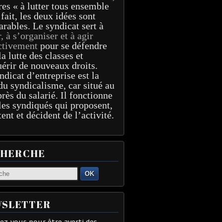
res « à lutter tous ensemble
 fait, les deux idées sont
arables. Le syndicat sert à
r, à s’organiser et à agir
ctivement
pour se défendre
la lutte des classes et
érir de nouveaux droits.
ndicat d’entreprise est la
du syndicalisme, car situé au
près du salarié. Il fonctionne
les syndiqués qui proposent,
tent et décident de l’activité.
CHERCHE
OK
SLETTER
z-vous pour être averti des