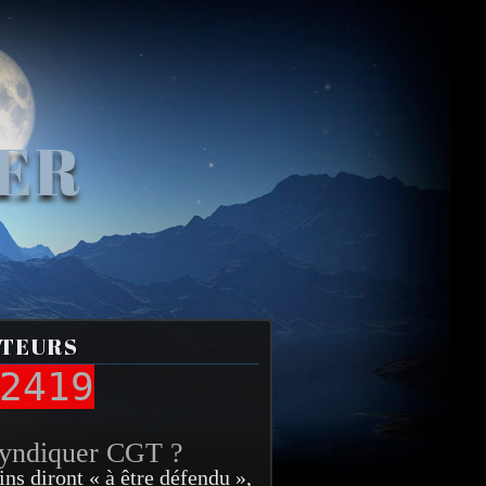
VER
ITEURS
2419
syndiquer CGT ?
ins diront « à être défendu »,