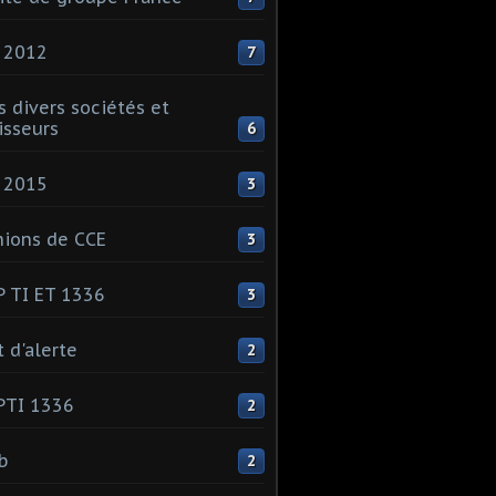
 2012
7
s divers sociétés et
isseurs
6
 2015
3
ions de CCE
3
 TI ET 1336
3
t d'alerte
2
PTI 1336
2
ib
2