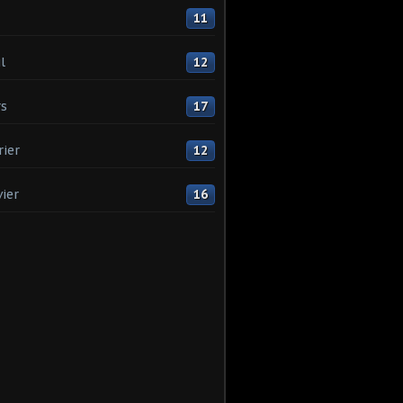
11
l
12
s
17
rier
12
vier
16