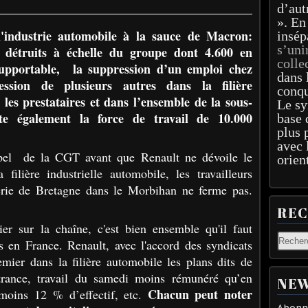
d’aut
». En
l'industrie automobile à la sauce de Macron:
insép
s’uni
 détruits à échelle du groupe dont 4.600 en
colle
supportable, la suppression d’un emploi chez
dans 
ssion de plusieurs autres dans la filière
conqu
les prestataires et dans l’ensemble de la sous-
Le sy
ite également la force de travail de 10.000
base 
plus 
avec 
appel de la CGT avant que Renault ne dévoile le
orien
filière industrielle automobile, les travailleurs
erie de Bretagne dans le Morbihan ne ferme pas.
RE
er sur la chaîne, c'est bien ensemble qu'il faut
es en France. Renault, avec l'accord des syndicats
remier dans la filière automobile les plans dits de
outrance, travail du samedi moins rémunéré qu’en
NEW
Chacun peut noter
moins 12 % d’effectif, etc.
Abonne