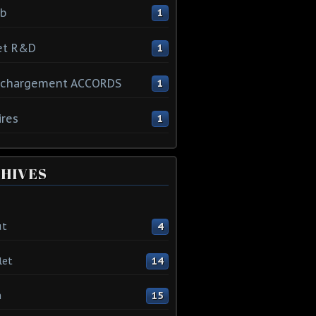
ib
1
et R&D
1
échargement ACCORDS
1
ires
1
HIVES
ût
4
let
14
n
15