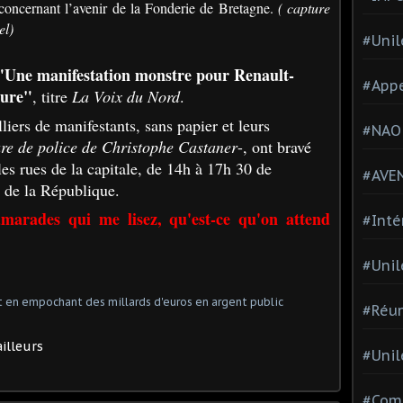
concernant l’avenir de la Fonderie de Bretagne.
( capture
el)
#Unil
"Une manifestation monstre pour Renault-
#Appe
ture"
, titre
La Voix du Nord
.
liers de manifestants, sans papier et leurs
#NAO
ure de police de Christophe Castaner
-, ont bravé
les rues de la capitale, de 14h à 17h 30 de
#AVE
 de la République.
arades qui me lisez, qu'est-ce qu'on attend
#Inté
#Unil
#Réun
illeurs
#Unil
#Comi