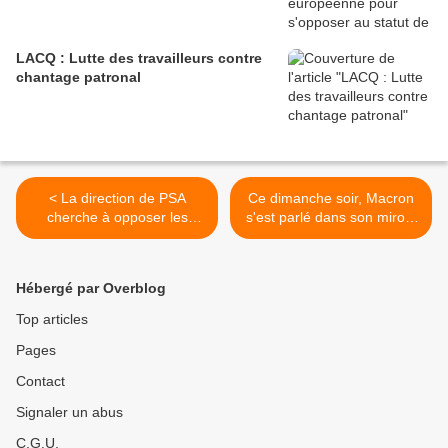
LACQ : Lutte des travailleurs contre
chantage patronal
< La direction de PSA
Ce dimanche soir, Macron
cherche à opposer les
s'est parlé dans son miroir:
travailleurs d'ici et d'ailleurs
travaillez plus pour le
: on ne marche pas !
capital et saluez l'héritage
clonial >
Hébergé par Overblog
Top articles
Pages
Contact
Signaler un abus
C.G.U.