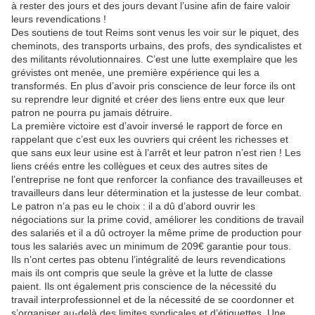
à rester des jours et des jours devant l’usine afin de faire valoir
leurs revendications !
Des soutiens de tout Reims sont venus les voir sur le piquet, des
cheminots, des transports urbains, des profs, des syndicalistes et
des militants révolutionnaires. C’est une lutte exemplaire que les
grévistes ont menée, une première expérience qui les a
transformés. En plus d’avoir pris conscience de leur force ils ont
su reprendre leur dignité et créer des liens entre eux que leur
patron ne pourra pu jamais détruire.
La première victoire est d’avoir inversé le rapport de force en
rappelant que c’est eux les ouvriers qui créent les richesses et
que sans eux leur usine est à l’arrêt et leur patron n’est rien ! Les
liens créés entre les collègues et ceux des autres sites de
l’entreprise ne font que renforcer la confiance des travailleuses et
travailleurs dans leur détermination et la justesse de leur combat.
Le patron n’a pas eu le choix : il a dû d’abord ouvrir les
négociations sur la prime covid, améliorer les conditions de travail
des salariés et il a dû octroyer la même prime de production pour
tous les salariés avec un minimum de 209€ garantie pour tous.
Ils n’ont certes pas obtenu l’intégralité de leurs revendications
mais ils ont compris que seule la grève et la lutte de classe
paient. Ils ont également pris conscience de la nécessité du
travail interprofessionnel et de la nécessité de se coordonner et
s’organiser au-delà des limites syndicales et d’étiquettes. Une