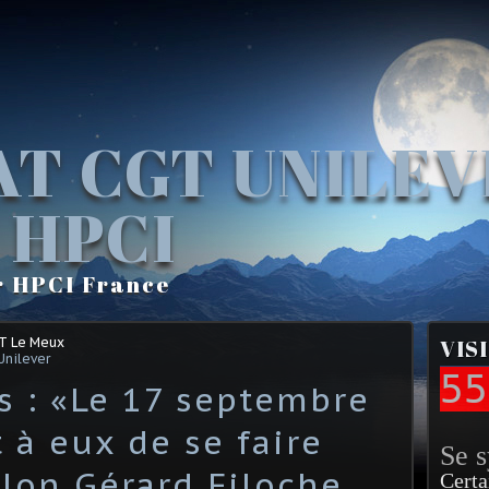
AT CGT UNILE
 HPCI
r HPCI France
GT Le Meux
VIS
Unilever
55
s : «Le 17 septembre
t à eux de se faire
Se 
elon Gérard Filoche
Certa