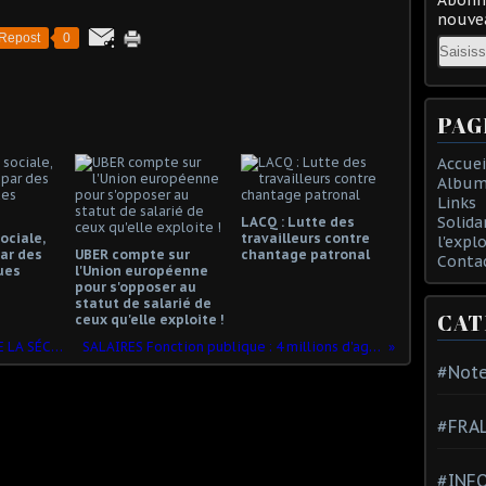
nouvea
Repost
0
Email
PAG
Accuei
Album
Links
Solida
LACQ : Lutte des
ociale,
travailleurs contre
l'expl
ar des
UBER compte sur
chantage patronal
Conta
ues
l'Union européenne
pour s'opposer au
statut de salarié de
CAT
ceux qu'elle exploite !
AMBROISE CROIZAT LE FONDATEUR DE LA SÉCURITÉ SOCIALE
SALAIRES Fonction publique : 4 millions d'agents "oubliés"
#Note
#FRA
#INFO