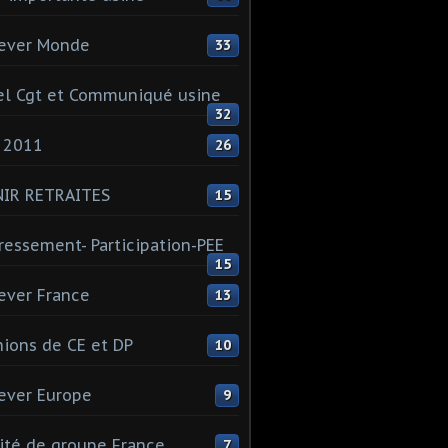
ever Monde
33
l Cgt et Communiqué usine
32
 2011
26
NIR RETRAITES
15
ressement- Participation-PEE
15
ever France
13
ions de CE et DP
10
ever Europe
9
té de groupe France
7