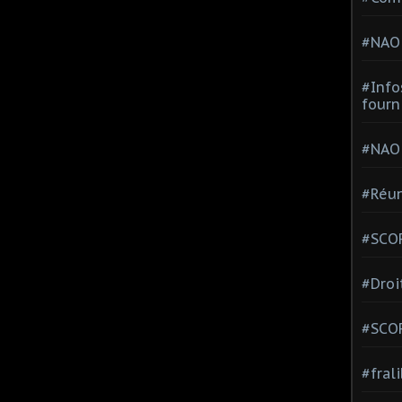
#NAO
#Info
fourn
#NAO
#Réun
#SCOP
#Droi
#SCO
#fral