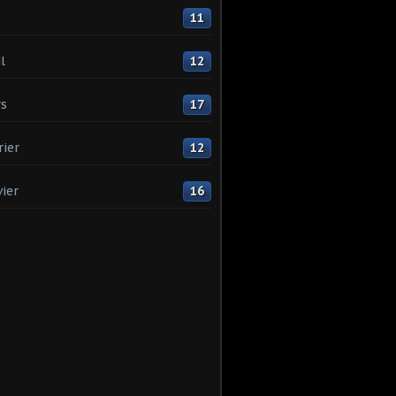
11
l
12
s
17
rier
12
vier
16