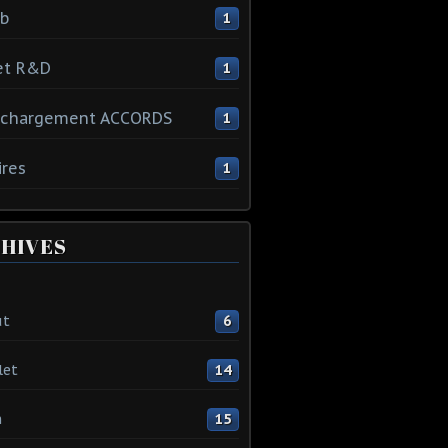
ib
1
et R&D
1
échargement ACCORDS
1
ires
1
HIVES
ût
6
let
14
n
15