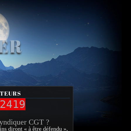
VER
ITEURS
2419
syndiquer CGT ?
ins diront « à être défendu »,