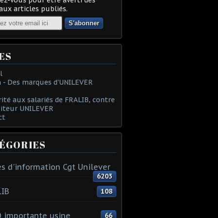
ux articles publiés.
ES
l
 - Des marques d'UNILEVER
rité aux salariés de FRALIB, contre
oiteur UNILEVER
ct
ÉGORIES
s d'information Cgt Unilever
6203
LIB
108
 importante usine
66