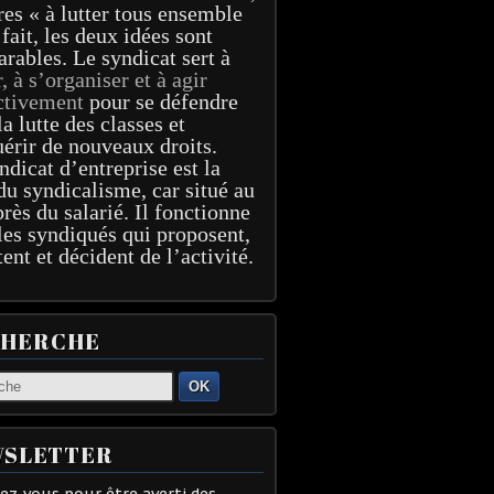
res « à lutter tous ensemble
 fait, les deux idées sont
arables. Le syndicat sert à
r, à s’organiser et à agir
ctivement
pour se défendre
la lutte des classes et
érir de nouveaux droits.
ndicat d’entreprise est la
du syndicalisme, car situé au
près du salarié. Il fonctionne
les syndiqués qui proposent,
tent et décident de l’activité.
CHERCHE
OK
SLETTER
z-vous pour être averti des