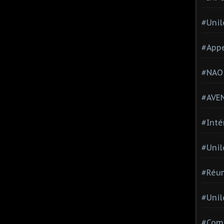
#Unil
#Appe
#NAO
#AVE
#Inté
#Unil
#Réun
#Unil
#Comi