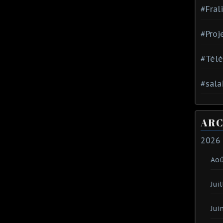
#Fral
#Proj
#Tél
#sala
ARC
2026
Ao
Juil
Jui