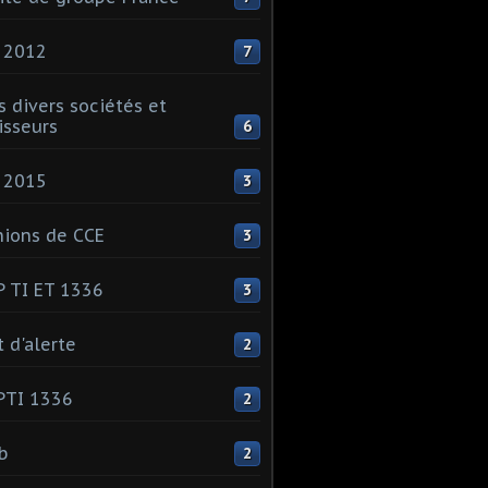
 2012
7
s divers sociétés et
isseurs
6
 2015
3
ions de CCE
3
 TI ET 1336
3
t d'alerte
2
PTI 1336
2
ib
2