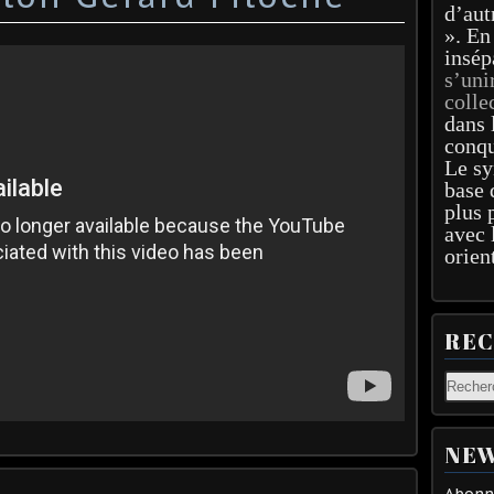
d’aut
». En
insép
s’uni
colle
dans 
conqu
Le sy
base 
plus 
avec 
orien
RE
NEW
Abonne