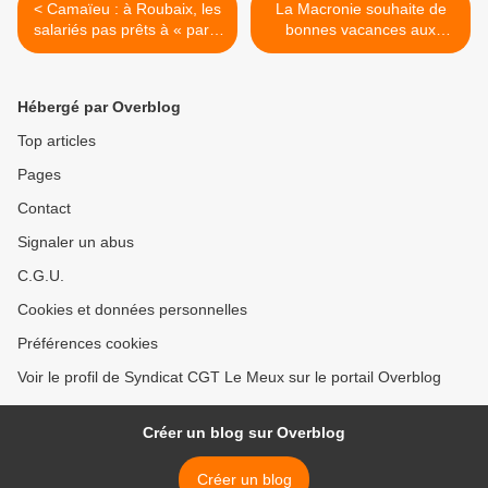
< Camaïeu : à Roubaix, les
La Macronie souhaite de
salariés pas prêts à « partir
bonnes vacances aux
avec un coup de pied au cul
riches et au capital. Pour le
»
reste, le covid-19 tue
davantage dans les
Hébergé par Overblog
communes les plus pauvres
>
Top articles
Pages
Contact
Signaler un abus
C.G.U.
Cookies et données personnelles
Préférences cookies
Voir le profil de Syndicat CGT Le Meux sur le portail Overblog
Créer un blog sur Overblog
Créer un blog