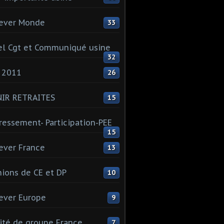
ever Monde
33
l Cgt et Communiqué usine
32
 2011
26
NIR RETRAITES
15
ressement- Participation-PEE
15
ever France
13
ions de CE et DP
10
ever Europe
9
té de groupe France
7