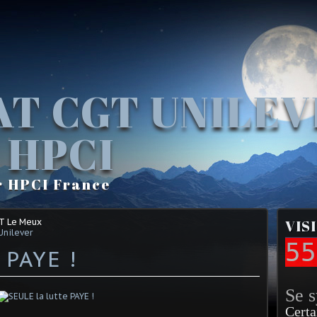
AT CGT UNILE
 HPCI
r HPCI France
GT Le Meux
VIS
Unilever
55
 PAYE !
Se 
Certa