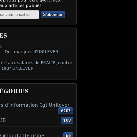
ux articles publiés.
ES
l
 - Des marques d'UNILEVER
rité aux salariés de FRALIB, contre
oiteur UNILEVER
ct
ÉGORIES
s d'information Cgt Unilever
6203
LIB
108
 importante usine
66