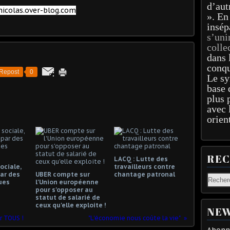
d’aut
icolas.over-blog.com
». En
insép
s’uni
colle
dans 
conqu
Repost
0
Le sy
base 
plus 
avec 
orien
RE
LACQ : Lutte des
ociale,
travailleurs contre
ar des
UBER compte sur
chantage patronal
ues
l'Union européenne
pour s'opposer au
statut de salarié de
ceux qu'elle exploite !
NEW
r TOUS !
"L'économie nous coûte la vie"
Abonne