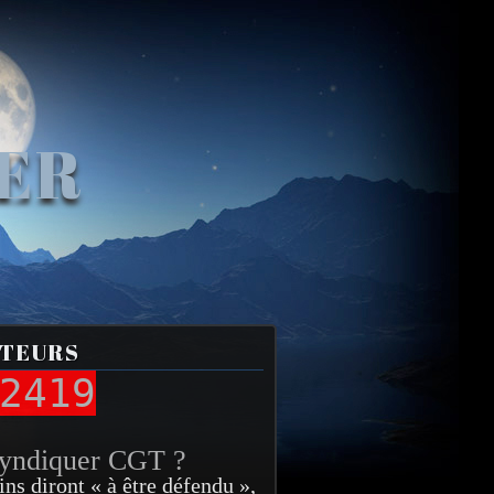
VER
ITEURS
2419
syndiquer CGT ?
ins diront « à être défendu »,