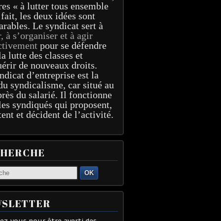
res « à lutter tous ensemble
 fait, les deux idées sont
arables. Le syndicat sert à
r, à s’organiser et à agir
ctivement
pour se défendre
la lutte des classes et
érir de nouveaux droits.
ndicat d’entreprise est la
du syndicalisme, car situé au
près du salarié. Il fonctionne
les syndiqués qui proposent,
tent et décident de l’activité.
CHERCHE
OK
SLETTER
z-vous pour être averti des