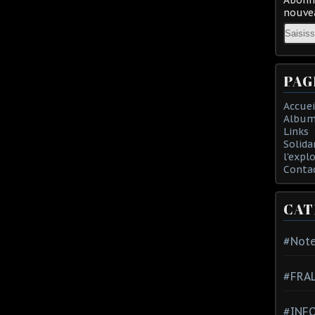
nouvea
Email
PAG
Accuei
Album
Links
Solida
l'expl
Conta
CAT
#Note
#FRA
#INFO