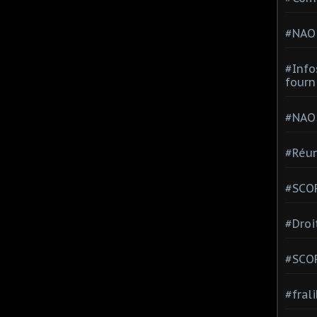
#NAO
#Info
fourn
#NAO
#Réun
#SCOP
#Droi
#SCO
#fral