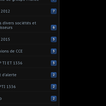
 2012
7
s divers sociétés et
isseurs
6
 2015
3
ions de CCE
3
 TI ET 1336
3
t d'alerte
2
PTI 1336
2
ib
2