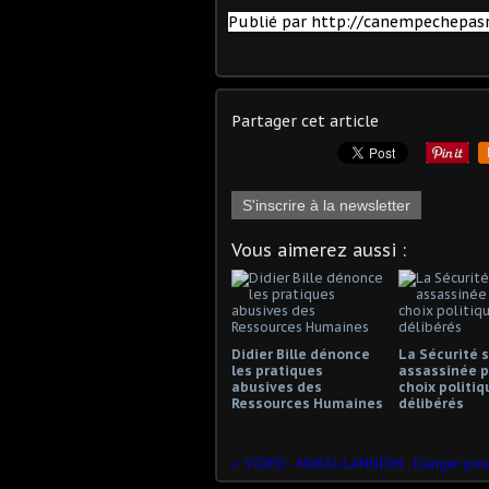
Publié par http://canempechepasn
Partager cet article
S'inscrire à la newsletter
Vous aimerez aussi :
Didier Bille dénonce
La Sécurité s
les pratiques
assassinée p
abusives des
choix politiq
Ressources Humaines
délibérés
VIDEO - NOKIA LANNION : Danger pou