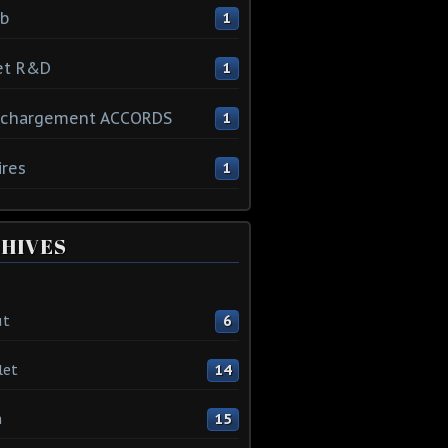
ib
1
et R&D
1
échargement ACCORDS
1
ires
1
HIVES
ût
6
let
14
n
15