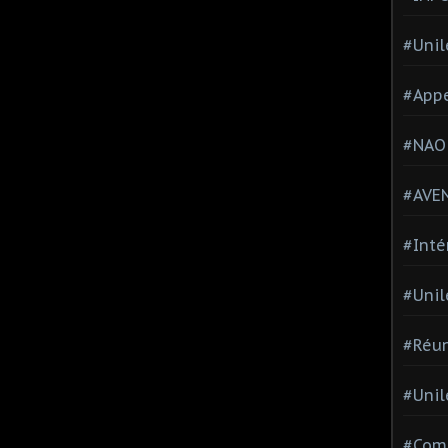
#Unil
#Appe
#NAO
#AVE
#Inté
#Unil
#Réun
#Unil
#Comi