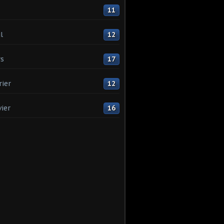
11
l
12
s
17
rier
12
vier
16