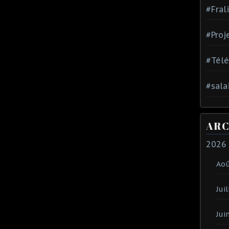
#Fral
#Proj
#Tél
#sala
ARC
2026
Ao
Juil
Jui