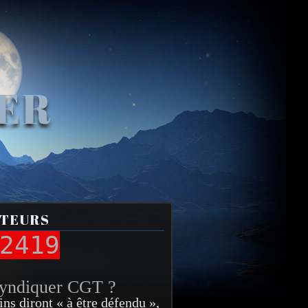
VER
ITEURS
2419
syndiquer CGT ?
ins diront « à être défendu »,