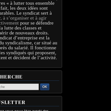
res « à lutter tous ensemble
 fait, les deux idées sont
arables. Le syndicat sert à
r, à s’organiser et à agir
ctivement
pour se défendre
la lutte des classes et
érir de nouveaux droits.
ndicat d’entreprise est la
du syndicalisme, car situé au
près du salarié. Il fonctionne
les syndiqués qui proposent,
tent et décident de l’activité.
CHERCHE
OK
SLETTER
z-vous pour être averti des