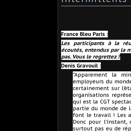
France Bleu Paris :
Les participants à la ré
écoutés, entendus par la mi
pas. Vous le regrettez ?
Denis Gravouil :
"Apparement la min
employeurs du monde 
certainement sur l'ét
organisations représe
qui est la CGT specta
partie du monde de la
font le travail ! Les a
Donc pour l'instant,
surtout pas eu de rép