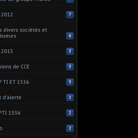
 2012
7
s divers sociétés et
isseurs
6
 2015
3
ions de CCE
3
 TI ET 1336
3
t d'alerte
2
PTI 1336
2
ib
2