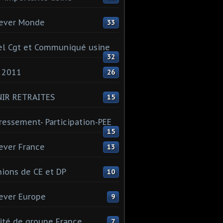
ever Monde
33
l Cgt et Communiqué usine
32
 2011
26
NIR RETRAITES
15
ressement- Participation-PEE
15
ever France
13
ions de CE et DP
10
ever Europe
9
té de groupe France
7