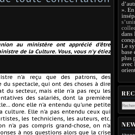
d’aut
». En
insép
s’uni
colle
dans 
conqu
union au ministère ont apprécié d'être
Le sy
nistre de la Culture. Vous, vous n'y étiez
base 
plus 
avec 
orien
istre n'a reçu que des patrons, des
du spectacle, qui ont des choses à dire
at du secteur, mais elle n'a pas reçu les
RE
ntatives des salariés, dont la première
cle… donc elle n'a entendu qu'une petite
 culture. Elle n'a pas entendu ceux qui
rtistes, les techniciens, les auteurs, etc.
NEW
 on n'a pas compris grand-chose, on n'a
onses à nos questions alors que la crise
Abonne