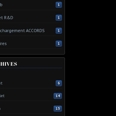
ib
1
et R&D
1
échargement ACCORDS
1
ires
1
HIVES
ût
6
let
14
n
15