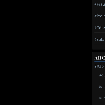
#Fral
#Proj
#Tél
#sala
ARC
2026
Ao
Juil
Jui