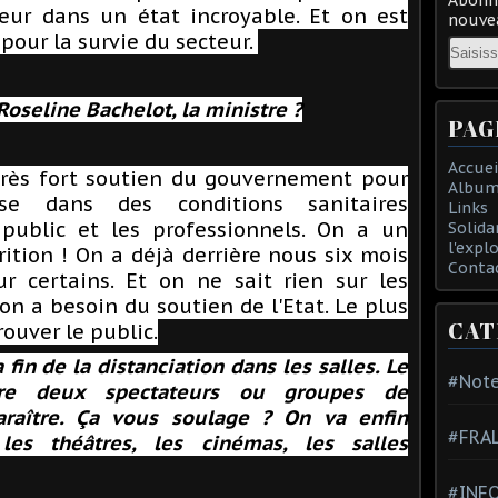
eur dans un état incroyable. Et on est
nouvea
our la survie du secteur.
Email
Roseline Bachelot, la ministre ?
PAG
Accuei
très fort soutien du gouvernement pour
Album
ise dans des conditions sanitaires
Links
public et les professionnels. On a un
Solida
l'expl
rition ! On a déjà derrière nous six mois
Conta
ur certains. Et on ne sait rien sur les
on a besoin du soutien de l'Etat. Le plus
CAT
rouver le public.
a fin de la distanciation dans les salles. Le
#Note
re deux spectateurs ou groupes de
paraître. Ça vous soulage ? On va enfin
#FRA
les théâtres, les cinémas, les salles
#INFO