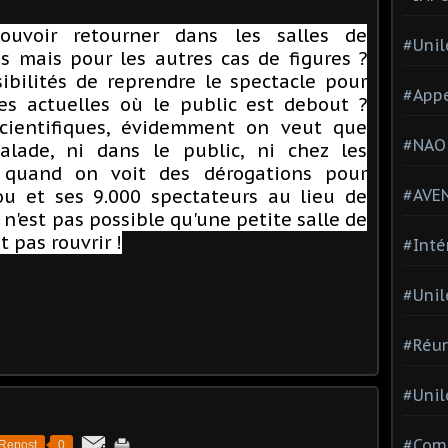
pouvoir retourner dans les salles de
#Unil
s mais pour les autres cas de figures ?
ibilités de reprendre le spectacle pour
#Appe
es actuelles où le public est debout ?
cientifiques, évidemment on veut que
#NAO
lade, ni dans le public, ni chez les
s quand on voit des dérogations pour
Fou et ses 9.000 spectateurs au lieu de
#AVE
e n'est pas possible qu'une petite salle de
 pas rouvrir !
#Inté
#Unil
#Réun
#Unil
#Comi
Repost
0