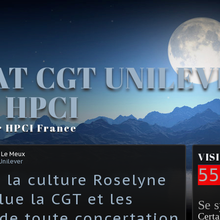
AT CGT UNILE
 HPCI
r HPCI France
 Le Meux
VIS
Unilever
55
 la culture Roselyne
ue la CGT et les
Se 
 de toute concertation
Certa