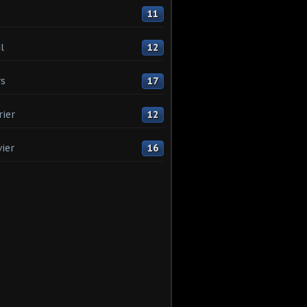
11
l
12
s
17
rier
12
vier
16