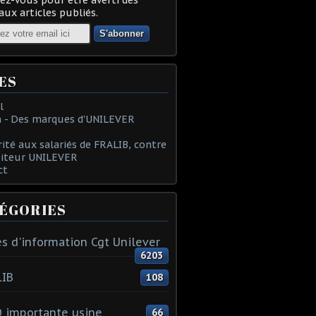
ux articles publiés.
ES
l
 - Des marques d'UNILEVER
rité aux salariés de FRALIB, contre
oiteur UNILEVER
ct
ÉGORIES
s d'information Cgt Unilever
6203
LIB
108
 importante usine
66