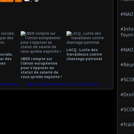
#NAO
#Info
fourn
#NAO
LACQ : Lutte des
ociale,
travailleurs contre
ar des
UBER compte sur
chantage patronal
ues
l'Union européenne
#Réun
pour s'opposer au
statut de salarié de
ceux qu'elle exploite !
#SCOP
Crise de l'aéronautique à Albert : grève reconductible à la Simra
Agents départementaux de l'OISe privés de prime Covid
#Droi
#SCO
#fral