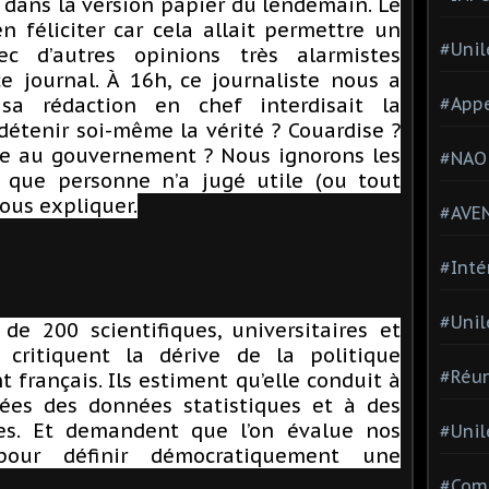
le dans la version papier du lendemain. Le
en féliciter car cela allait permettre un
#Unil
ec d’autres opinions très alarmistes
e journal. À 16h, ce journaliste nous a
a rédaction en chef interdisait la
#Appe
détenir soi-même la vérité ? Couardise ?
re au gouvernement ? Nous ignorons les
#NAO
 que personne n’a jugé utile (ou tout
ous expliquer.
#AVE
#Inté
#Unil
de 200 scientifiques, universitaires et
 critiquent la dérive de la politique
#Réun
français. Ils estiment qu’elle conduit à
nées des données statistiques et à des
es. Et demandent que l’on évalue nos
#Unil
 pour définir démocratiquement une
#Comi