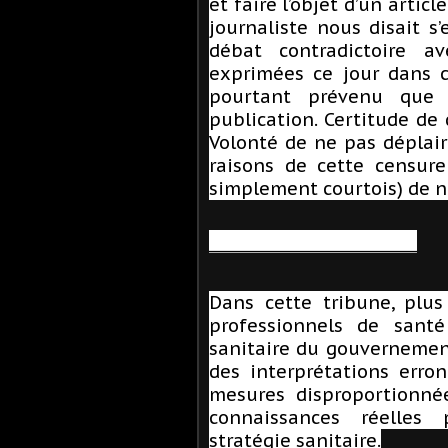
et faire l’objet d’un artic
journaliste nous disait s’
débat contradictoire av
exprimées ce jour dans c
pourtant prévenu que s
publication. Certitude de 
Volonté de ne pas déplai
raisons de cette censure
simplement courtois) de n
__________________________
Dans cette tribune, plus 
professionnels de santé
sanitaire du gouvernement 
des interprétations erro
mesures disproportionné
connaissances réelles
stratégie sanitaire.