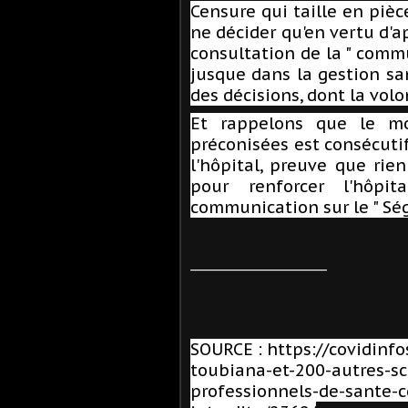
Censure qui taille en piè
ne décider qu'en vertu d'a
consultation de la " commu
jusque dans la gestion sa
des décisions, dont la volo
Et rappelons que le mo
préconisées est consécutif
l'hôpital, preuve que rie
pour renforcer l'hôp
communication sur le " Ség
_________________________
SOURCE :
https://covidinfo
toubiana-et-200-autres-sci
professionnels-de-sante-ce