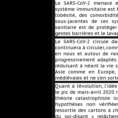
Le SARS-CoV-2 menace e
système immunitaire est fr
l’obésité, des comorbidit
sous-jacentes de ces sy
sanitaire est de protéger
gestes barrières et le lav
Le SARS-CoV-2 circule d
continuera à circuler, com
en nous et autour de nou
progressivement adaptés. L
réduisant à néant la vie s
Asie comme en Europe, 
médiévales et ne s’en sort
Quant à l’évolution, l’id
le pic de mars-avril 2020 
théorie catastrophiste i
hypothèses non vérifié
ressortie des cartons à ch
du soi-disant « relâche