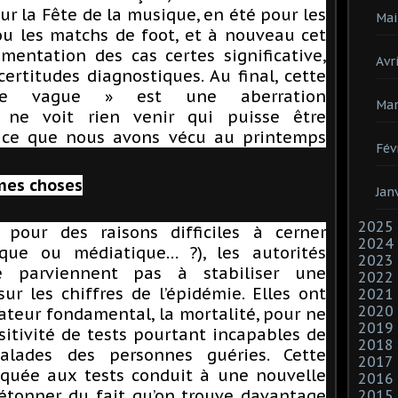
r la Fête de la musique, en été pour les
Mai
ou les matchs de foot, et à nouveau cet
ntation des cas certes significative,
Avri
ertitudes diagnostiques. Au final, cette
me vague » est une aberration
Mar
n ne voit rien venir qui puisse être
 ce que nous avons vécu au printemps
Fév
mes choses
Jan
2025
pour des raisons difficiles à cerner
2024
ique ou médiatique… ?), les autorités
2023
ne parviennent pas à stabiliser une
2022
r les chiffres de l’épidémie. Elles ont
2021
2020
ateur fondamental, la mortalité, pour ne
2019
sitivité de tests pourtant incapables de
2018
malades des personnes guéries. Cette
2017
liquée aux tests conduit à une nouvelle
2016
’étonner du fait qu’on trouve davantage
2015