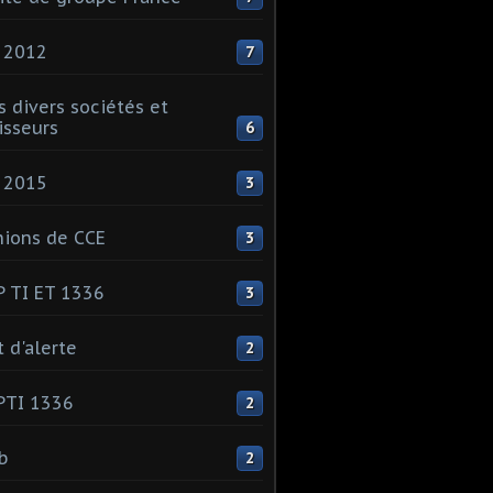
 2012
7
s divers sociétés et
isseurs
6
 2015
3
ions de CCE
3
 TI ET 1336
3
t d'alerte
2
PTI 1336
2
ib
2