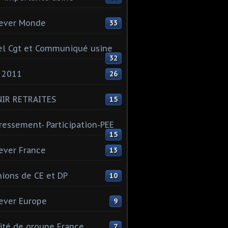
ever Monde
33
l Cgt et Communiqué usine
32
 2011
26
NIR RETRAITES
15
ressement- Participation-PEE
15
ever France
13
ions de CE et DP
10
ever Europe
9
té de groupe France
7