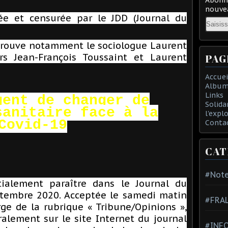
nouvea
née et censurée par le JDD (Journal du
Email
n trouve notamment le sociologue Laurent
urs Jean-François Toussaint et Laurent
PAG
Accuei
Album
Links
gent de changer de
Solida
sanitaire face à la
l'expl
Covid-19
Conta
CAT
#Note
tialement paraître dans le Journal du
tembre 2020. Acceptée le samedi matin
#FRA
rge de la rubrique « Tribune/Opinions »,
ralement sur le site Internet du journal
#INFO