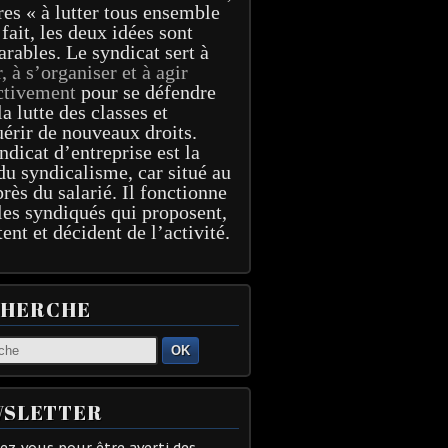
res « à lutter tous ensemble
 fait, les deux idées sont
arables. Le syndicat sert à
r, à s’organiser et à agir
ctivement
pour se défendre
la lutte des classes et
érir de nouveaux droits.
ndicat d’entreprise est la
du syndicalisme, car situé au
près du salarié. Il fonctionne
les syndiqués qui proposent,
tent et décident de l’activité.
CHERCHE
OK
SLETTER
z-vous pour être averti des