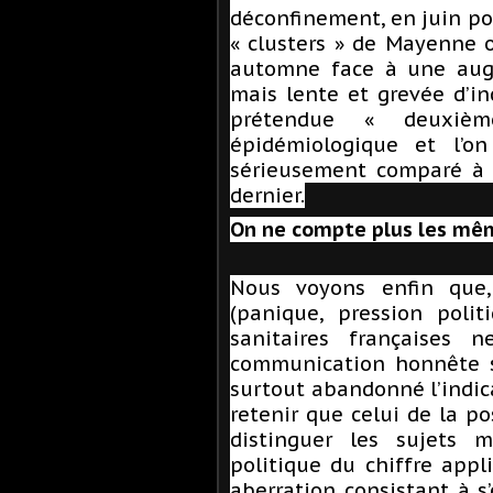
déconfinement, en juin pou
« clusters » de Mayenne 
automne face à une augme
mais lente et grevée d’inc
prétendue « deuxiè
épidémiologique et l’o
sérieusement comparé à
dernier.
On ne compte plus les mê
Nous voyons enfin que, 
(panique, pression polit
sanitaires françaises 
communication honnête su
surtout abandonné l’indic
retenir que celui de la po
distinguer les sujets 
politique du chiffre app
aberration consistant à s