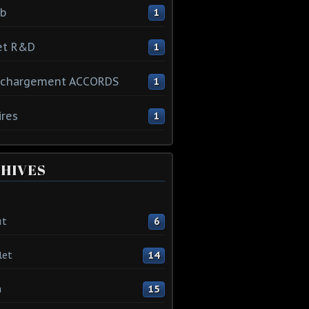
ib
1
et R&D
1
échargement ACCORDS
1
ires
1
HIVES
ût
6
let
14
n
15