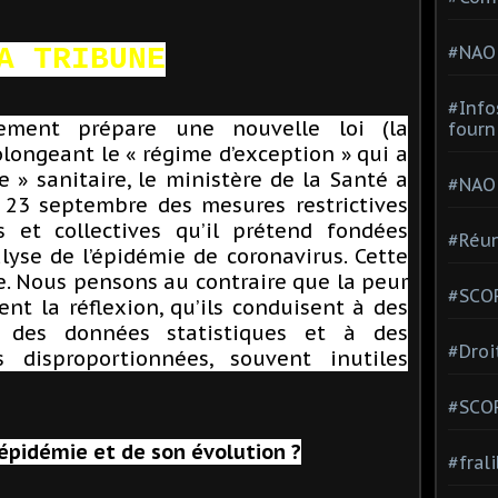
#NAO
A TRIBUNE
#Info
ement prépare une nouvelle loi (la
fourn
longeant le « régime d’exception » qui a
e » sanitaire, le ministère de la Santé a
#NAO
23 septembre des mesures restrictives
es et collectives qu’il prétend fondées
#Réun
lyse de l’épidémie de coronavirus. Cette
e. Nous pensons au contraire que la peur
#SCOP
nt la réflexion, qu’ils conduisent à des
es des données statistiques et à des
#Droi
s disproportionnées, souvent inutiles
#SCO
épidémie et de son évolution ?
#fral