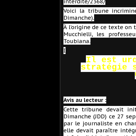
interdite/2368/
Voici la tribune incrimi
Dimanche).
À l’origine de ce texte o
Mucchielli, les professe
Toubiana.
I
Il est ur
stratégie 
Avis au lecteur :
Cette tribune devait ini
Dimanche (JDD) ce 27 sep
par le journaliste en cha
elle devait paraître intég