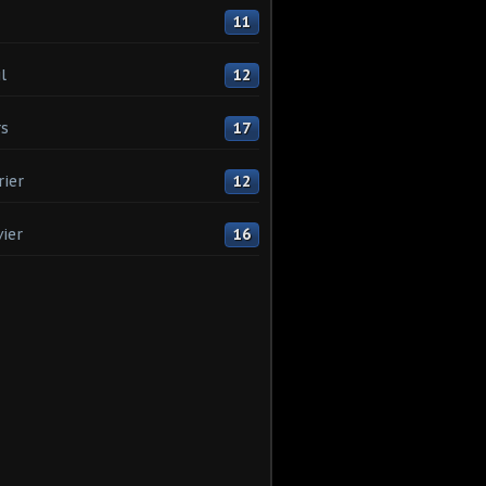
11
l
12
s
17
rier
12
vier
16