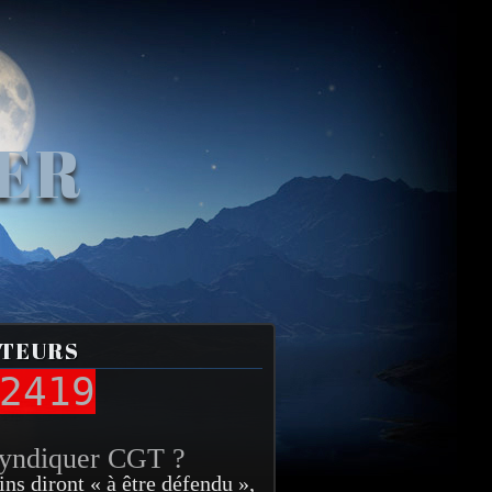
VER
ITEURS
2419
syndiquer CGT ?
ins diront « à être défendu »,