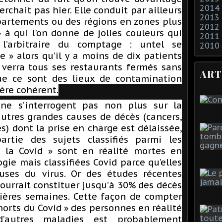
2014
rchait pas hier. Elle conduit par ailleurs
2013
partements ou des régions en zones plus
2012
à qui l’on donne de jolies couleurs qui
2011
 l’arbitraire du comptage : untel se
2010
 » alors qu’il y a moins de dix patients
 verra tous ses restaurants fermés sans
ART
ue ce sont des lieux de contamination
uère cohérent.
 ne s’interrogent pas non plus sur la
autres grandes causes de décès (cancers,
s) dont la prise en charge est délaissée,
artie des sujets classifiés parmi les
 la Covid » sont en réalité mortes en
gie mais classifiées Covid parce qu’elles
uses du virus. Or des études récentes
urrait constituer jusqu’à 30% des décès
ères semaines. Cette façon de compter
orts du Covid » des personnes en réalité
d’autres maladies est probablement