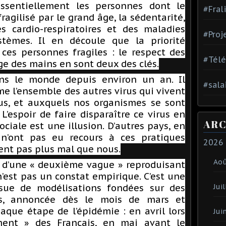
ssentiellement les personnes dont le
#Fral
agilisé par le grand âge, la sédentarité,
és cardio-respiratoires et des maladies
#Proj
stèmes. Il en découle que la priorité
 ces personnes fragiles : le respect des
#Tél
age des mains en sont deux des clés.
ans le monde depuis environ un an. Il
#sala
me l’ensemble des autres virus qui vivent
s, et auxquels nos organismes se sont
’espoir de faire disparaître ce virus en
ARC
ociale est une illusion. D’autres pays, en
n’ont pas eu recours à ces pratiques
2026
ent pas plus mal que nous.
Ao
ée d’une « deuxième vague » reproduisant
n’est pas un constat empirique. C’est une
ssue de modélisations fondées sur des
Juil
es, annoncée dès le mois de mars et
aque étape de l’épidémie : en avril lors
Jui
ment » des Français, en mai avant le