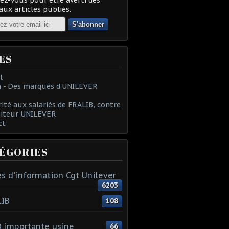
ux articles publiés.
ES
l
 - Des marques d'UNILEVER
rité aux salariés de FRALIB, contre
oiteur UNILEVER
ct
ÉGORIES
s d'information Cgt Unilever
6203
LIB
108
 importante usine
66