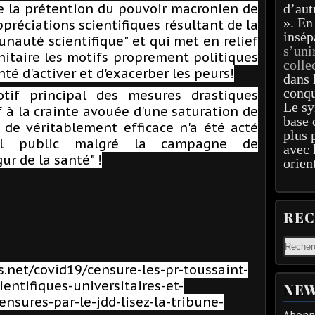
ce la prétention du pouvoir macronien de
d’aut
». En
ppréciations scientifiques résultant de la
insép
nauté scientifique" et qui met en relief
s’uni
nitaire les motifs proprement politiques
colle
nté d'activer et d'exacerber les peurs!
dans 
conqu
tif principal des mesures drastiques
Le sy
 à la crainte avouée d'une saturation de
base 
n de véritablement efficace n'a été acté
plus 
ital public malgré la campagne de
avec 
ur de la santé" !
orien
RE
s.net/covid19/censure-les-pr-toussaint-
entifiques-universitaires-et-
NEW
nsures-par-le-jdd-lisez-la-tribune-
Abonne