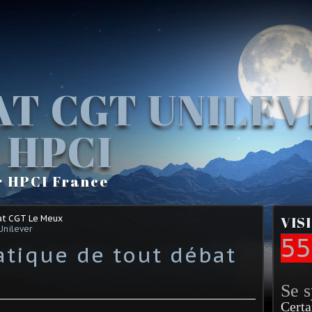
AT CGT UNILE
 HPCI
r HPCI France
at CGT Le Meux
VIS
Unilever
55
tique de tout débat
Se 
Certa