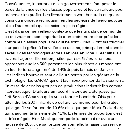
Conséquence, le patronat et les gouvernements font peser le
poids de la crise sur les classes populaires et les travailleurs pour
préserver les profits. Les licenciements vont bon train au quatre
coins du monde, avec notamment les secteurs de l’aéronautique
et de l’automobile qui licencient à plein régime.
C’est dans ce merveilleux contexte que les grands de ce monde,
ce qui vraiment sont importants à en croire notre cher président
contre les classes populaires qui ne sont « rien », ont fait fructifier
leur pactole grâce à l’envolée des actions, principalement dans le
secteur des technologies et des services en ligne. C’est ainsi au
travers l’agence Bloomberg,
citée par
Les Echos
, que nous
apprenons que les 500 personnes les plus riches du monde ont
vu leur fortune augmenté de 14% depuis le mois de Janvier.
Les indices boursiers sont d’ailleurs portés par les géants de la
technologie, les GAFAM qui ont les mieux profiter de la situation à
l’inverse de certains groupes de productions industrielles comme
l’aéronautique. D’ailleurs un record historique a été passé par
Jeff Bezos d’Amazon qui a vu sa fortune bondir de 74% pour
atteindre les 200 milliards de dollars. De même pour Bill Gates
qui a gonflé sa fortune de 10.6% ainsi que pour Mark Zuckerberg
qui a augmenté la sienne de 41%. En termes de proportion c’est
le très mégalo Elon Musk qui remporte la palme d’or avec une
hausse de 285% de sa fortune personnelle, la faisant passer de