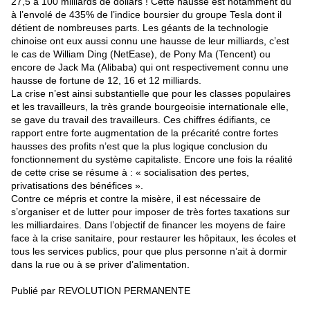
27,5 à 100 milliards de dollars ! Cette hausse est notamment du
à l’envolé de 435% de l’indice boursier du groupe Tesla dont il
détient de nombreuses parts. Les géants de la technologie
chinoise ont eux aussi connu une hausse de leur milliards, c’est
le cas de William Ding (NetEase), de Pony Ma (Tencent) ou
encore de Jack Ma (Alibaba) qui ont respectivement connu une
hausse de fortune de 12, 16 et 12 milliards.
La crise n’est ainsi substantielle que pour les classes populaires
et les travailleurs, la très grande bourgeoisie internationale elle,
se gave du travail des travailleurs. Ces chiffres édifiants, ce
rapport entre forte augmentation de la précarité contre fortes
hausses des profits n’est que la plus logique conclusion du
fonctionnement du système capitaliste. Encore une fois la réalité
de cette crise se résume à : « socialisation des pertes,
privatisations des bénéfices ».
Contre ce mépris et contre la misère, il est nécessaire de
s’organiser et de lutter pour imposer de très fortes taxations sur
les milliardaires. Dans l’objectif de financer les moyens de faire
face à la crise sanitaire, pour restaurer les hôpitaux, les écoles et
tous les services publics, pour que plus personne n’ait à dormir
dans la rue ou à se priver d’alimentation.
Publié par REVOLUTION PERMANENTE