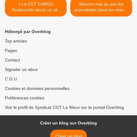
< La CGT CARGIL
Macron met au pas les
Haubourdin lance un site
journalistes dans les manifs
pour répertorier TOUS les
>
plans de licenciement
Hébergé par Overblog
Top articles
Pages
Contact
Signaler un abus
C.G.U.
Cookies et données personnelles
Préférences cookies
Voir le profil de Syndicat CGT Le Meux sur le portail Overblog
Créer un blog sur Overblog
Créer un blog