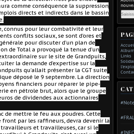
e aura comme conséquence la suppression
nouvea
Email
mplois directs et indirects dans le bassin
e.
ie, connus pour leur combativité et leur
PAG
ents conflits sociaux, se sont d’ores et
générale pour discuter d’un plan de
Accuei
ction de Total a provoqué la tenue d’un
Album
extraordinaire sur le site de Grandpuits,
Links
Solida
rcuiter la demande d’expertise sur la
l'expl
andpuits qu’allait présenter la CGT suite
Conta
ique déposé le 9 septembre. La direction
oyens financiers pour réparer le pipe-
CAT
erie en pétrole brut, alors que le groupe
d’euros de dividendes aux actionnaires
#Note
c de mettre le feu aux poudres. Cette
#FRA
front par les raffineurs, devra devenir la
ravailleurs et travailleuses, car si le
#INFO