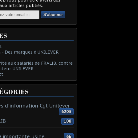
ux articles publiés.
ES
l
 - Des marques d'UNILEVER
rité aux salariés de FRALIB, contre
oiteur UNILEVER
ct
ÉGORIES
s d'information Cgt Unilever
6203
LIB
108
 importante usine
66