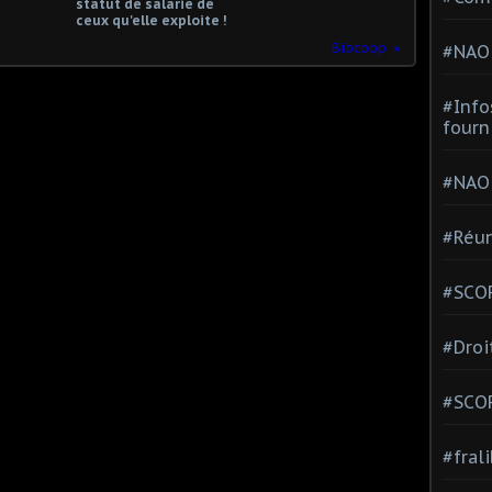
statut de salarié de
ceux qu'elle exploite !
Biocoop
#NAO
#Info
fourn
#NAO
#Réun
#SCOP
#Droi
#SCO
#fral