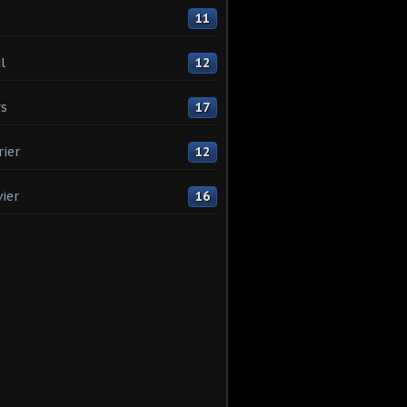
11
l
12
s
17
rier
12
vier
16