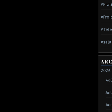
#Fral
#Proj
#Tél
#sala
ARC
2026
Ao
Juil
Jui