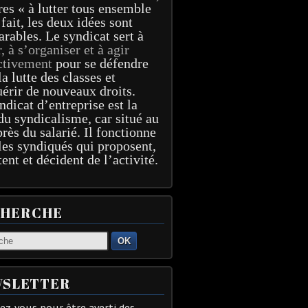
res « à lutter tous ensemble
 fait, les deux idées sont
arables. Le syndicat sert à
r, à s’organiser et à agir
ctivement
pour se défendre
la lutte des classes et
érir de nouveaux droits.
ndicat d’entreprise est la
du syndicalisme, car situé au
près du salarié. Il fonctionne
les syndiqués qui proposent,
tent et décident de l’activité.
CHERCHE
OK
SLETTER
z-vous pour être averti des