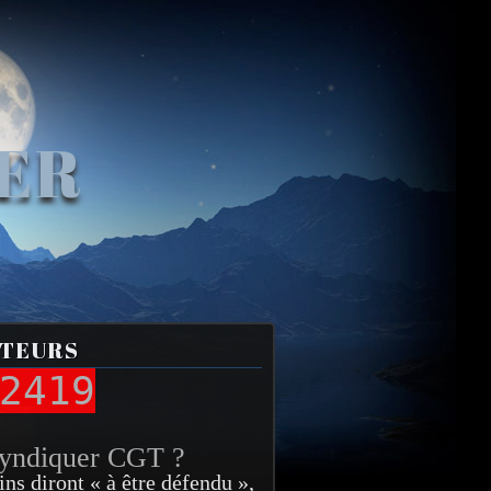
VER
ITEURS
2419
syndiquer CGT ?
ins diront « à être défendu »,