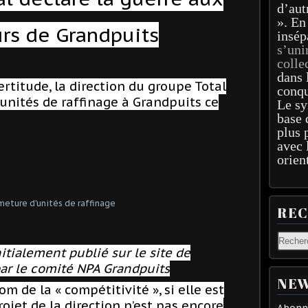
d’aut
». En
urs de Grandpuits
insép
s’uni
colle
dans 
ertitude, la direction du groupe Total
conqu
unités de raffinage à Grandpuits ce
Le sy
base 
plus 
avec 
orien
RE
itialement publié sur le site de
 par le comité NPA Grandpuits
NEW
 de la « compétitivité », si elle est
ojet de la direction n’est pas encore
Abonne