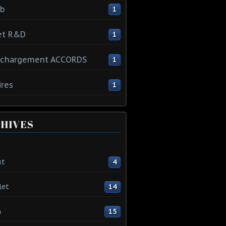
ib
1
et R&D
1
échargement ACCORDS
1
ires
1
HIVES
ût
4
let
14
n
15