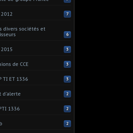
 2012
7
s divers sociétés et
isseurs
6
 2015
3
ions de CCE
3
 TI ET 1336
3
t d'alerte
2
PTI 1336
2
ib
2