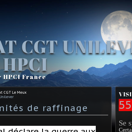
AT CGT UNILE
 HPCI
r HPCI France
at CGT Le Meux
VIS
Unilever
55
nités de raffinage
Se 
al déclare la guerre aux
Certa