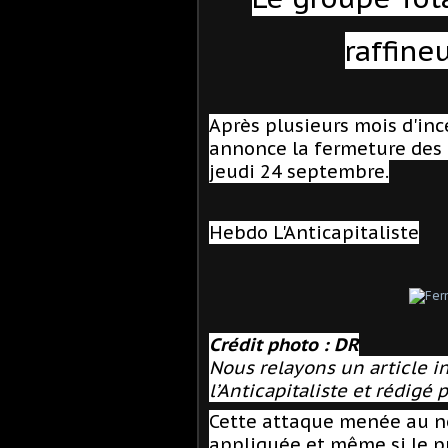
raffine
Après plusieurs mois d'inc
annonce la fermeture des 
jeudi 24 septembre.
Hebdo L'Anticapitaliste
Crédit photo : DR
Nous relayons un article in
l’Anticapitaliste et rédigé
Cette attaque menée au nom
appliquée et même si le pr