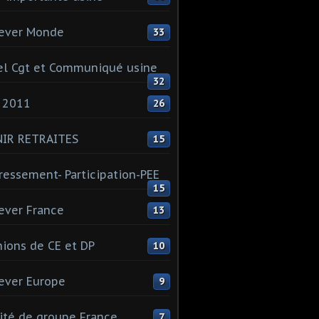
ever Monde
33
l Cgt et Communiqué usine
32
 2011
26
NIR RETRAITES
15
ressement- Participation-PEE
15
ever France
13
ions de CE et DP
10
ever Europe
9
té de groupe France
7