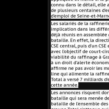
connu dans le détail, ell
de plusieurs centaines d’e
d’emploi de Seine-et-Marn
Les salariés de la raffiner
implication dans les différ
déjà réunis en assemblée 
bataille. En effet, la dire
CSE central, puis d’un CSE 
avec l’objectif de court-ci
viabilité du raffinage à Gr
à un droit d’alerte économ
affirme ne pas avoir les m
line qui alimente la raffin
Total a versé 7 milliards 
cette année.
Les annonces risquent don
bataille qui sera menée de 
bataille de l’ensemble des t