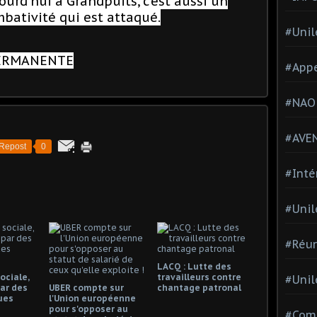
ourd’hui à Grandpuits, c’est aussi un
bativité qui est attaqué.
#Unil
PERMANENTE
#Appe
#NAO
#AVE
Repost
0
#Inté
#Unil
#Réun
LACQ : Lutte des
ociale,
travailleurs contre
#Unil
ar des
UBER compte sur
chantage patronal
ues
l'Union européenne
pour s'opposer au
#Comi