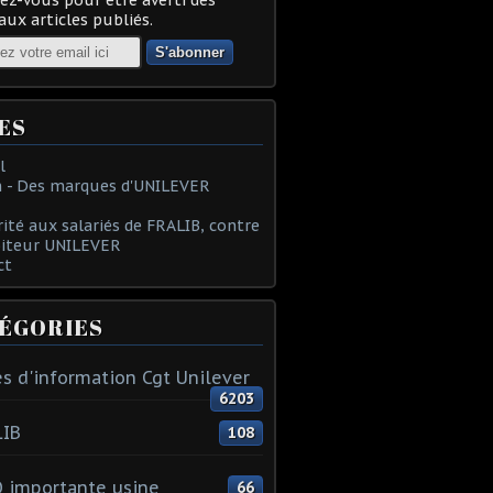
ux articles publiés.
ES
l
 - Des marques d'UNILEVER
rité aux salariés de FRALIB, contre
oiteur UNILEVER
ct
ÉGORIES
s d'information Cgt Unilever
6203
LIB
108
 importante usine
66