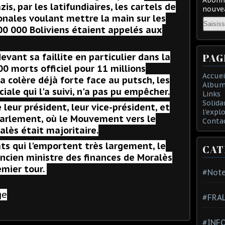
is, par les latifundiaires, les cartels de
nouvea
ionales voulant mettre la main sur les
Email
00 000 Boliviens étaient appelés aux
evant sa faillite en particulier dans la
PAG
0 morts officiel pour 11 millions
Accuei
a colère déjà forte face au putsch, les
Album
iale qui l'a suivi, n'a pas pu empêcher.
Links
Solida
 leur président, leur vice-président, et
l'expl
Parlement, où le Mouvement vers le
Conta
alès était majoritaire.
ats qui l'emportent très largement, le
CAT
ncien ministre des finances de Moralès
emier tour.
#Note
ge
#FRA
#INFO