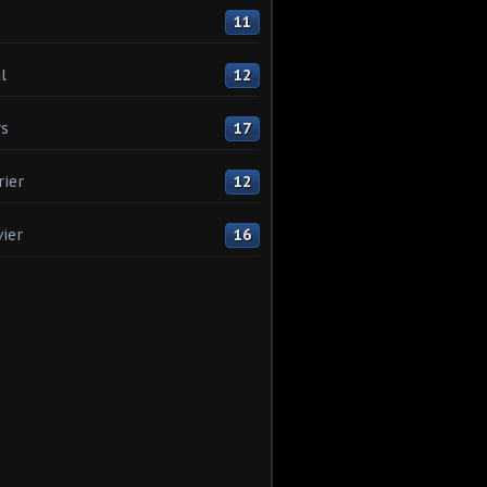
11
l
12
s
17
rier
12
vier
16