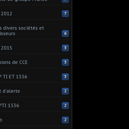
 2012
7
s divers sociétés et
isseurs
6
 2015
3
ions de CCE
3
 TI ET 1336
3
t d'alerte
2
PTI 1336
2
ib
2