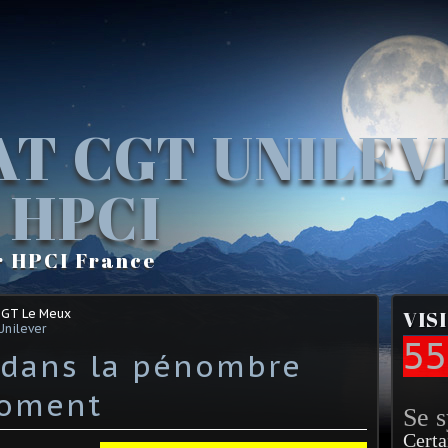
AT CGT UNILE
 HPCI
r HPCI France
CGT Le Meux
VIS
Unilever
55
 dans la pénombre
moment
Se 
Certa