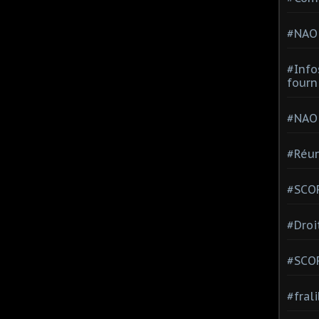
#NAO
#Info
fourn
#NAO
#Réun
#SCOP
#Droi
#SCO
#fral