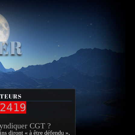
VER
ITEURS
2419
syndiquer CGT ?
ins diront « à être défendu »,