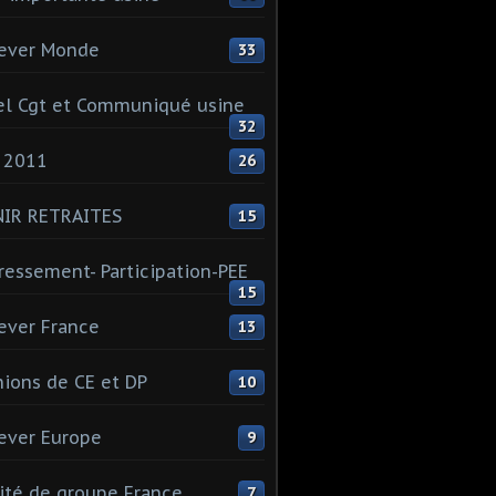
ever Monde
33
l Cgt et Communiqué usine
32
 2011
26
NIR RETRAITES
15
ressement- Participation-PEE
15
ever France
13
ions de CE et DP
10
ever Europe
9
té de groupe France
7