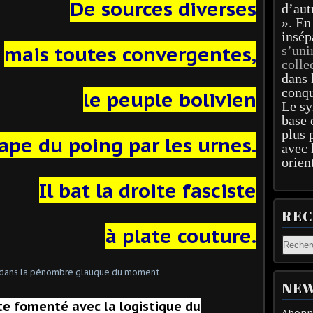
De sources diverses
d’aut
». En
insép
mais toutes convergentes,
s’uni
colle
dans 
conqu
le peuple bolivien
Le sy
base 
plus 
ape du poing par les urnes.
avec 
orien
Il bat la droite fasciste
RE
à plate couture.
NEW
ste fomenté avec la logistique du
Abonne