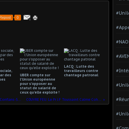
#Unil
Repost
0
#Appe
#NAO
#AVE
LACQ : Lutte des
#Inté
ociale,
travailleurs contre
ar des
UBER compte sur
chantage patronal
ues
l'Union européenne
pour s'opposer au
#Unil
statut de salarié de
ceux qu'elle exploite !
#Réun
Assassinat barbare d'un enseignant à Conflans-Sainte-Honorine: Macron annonce des "actions concrètes". Ben voyons!
C0UVRE FEU: Le Pr J.F Toussaint Calme Cohérent Face à l'Éditorialiste FIGARO Qui Aboie Yves Thréard
#Unil
#Comi