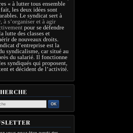
res « à lutter tous ensemble
 fait, les deux idées sont
arables. Le syndicat sert à
r, à s’organiser et à agir
ctivement
pour se défendre
la lutte des classes et
érir de nouveaux droits.
ndicat d’entreprise est la
du syndicalisme, car situé au
près du salarié. Il fonctionne
les syndiqués qui proposent,
tent et décident de l’activité.
CHERCHE
OK
SLETTER
z-vous pour être averti des