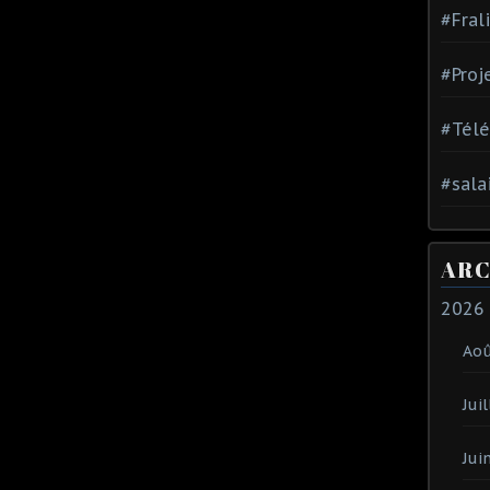
#Fral
#Proj
#Tél
#sala
ARC
2026
Ao
Juil
Jui