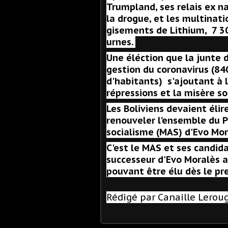
Trumpland, ses relais ex naz
la drogue, et les multinat
gisements de Lithium, 7 3
urnes.
Une éléction que la junte d
gestion du coronavirus (840
d'habitants) s'ajoutant à l
répressions et la misère soc
Les Boliviens devaient élire
renouveler l’ensemble du 
socialisme (MAS) d'Evo Mor
C'est le MAS et ses candid
successeur d'Evo Moralès a
pouvant être élu dès le pr
Rédigé par Canaille Lerou