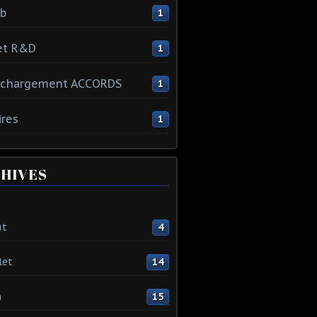
ib
1
et R&D
1
échargement ACCORDS
1
ires
1
HIVES
ût
4
let
14
n
15