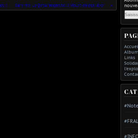
Le pouvoir macronien s'enferre dans ses contre-réformes
Sans rire: Le Qatar "regrette la violation des libertés individuelles"
nouvea
Email
PAG
Accuei
Album
Links
Solida
l'expl
Conta
CAT
#Note
#FRA
#INFO