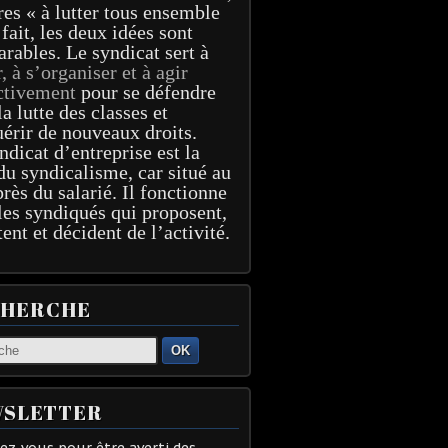
res « à lutter tous ensemble
 fait, les deux idées sont
arables. Le syndicat sert à
r, à s’organiser et à agir
ctivement
pour se défendre
la lutte des classes et
érir de nouveaux droits.
ndicat d’entreprise est la
du syndicalisme, car situé au
près du salarié. Il fonctionne
les syndiqués qui proposent,
tent et décident de l’activité.
CHERCHE
OK
SLETTER
z-vous pour être averti des