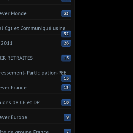
ever Monde
33
l Cgt et Communiqué usine
32
 2011
26
NIR RETRAITES
15
ressement- Participation-PEE
15
ever France
13
ions de CE et DP
10
ever Europe
9
té de groupe France
7