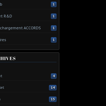
ib
1
et R&D
1
échargement ACCORDS
1
ires
1
HIVES
ût
4
let
14
n
15