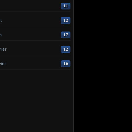
11
l
12
s
17
rier
12
vier
16