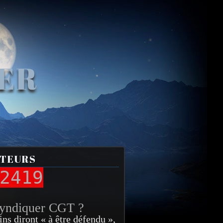
VER
ITEURS
2419
syndiquer CGT ?
ins diront « à être défendu »,