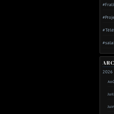
#Fral
#Proj
#Tél
#sala
ARC
2026
Ao
Juil
Jui