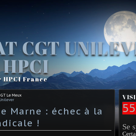
AT CGT UNILE
 HPCI
r HPCI France
CGT Le Meux
VIS
Unilever
55
e Marne : échec à la
dicale !
Se 
Certa