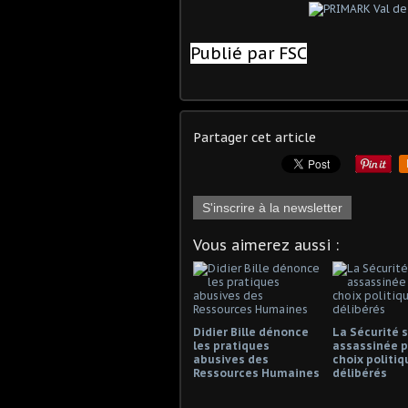
Publié par FSC
Partager cet article
S'inscrire à la newsletter
Vous aimerez aussi :
Didier Bille dénonce
La Sécurité s
les pratiques
assassinée p
abusives des
choix politiq
Ressources Humaines
délibérés