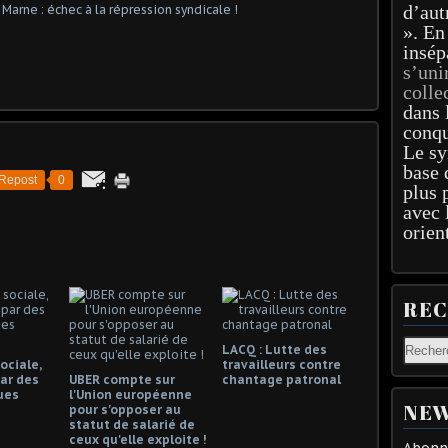
d’aut
». En
insép
s’uni
colle
dans 
conqu
Le sy
base 
Repost
0
plus 
avec 
orien
RE
LACQ : Lutte des
ociale,
travailleurs contre
ar des
UBER compte sur
chantage patronal
ues
l'Union européenne
NEW
pour s'opposer au
statut de salarié de
ceux qu'elle exploite !
Abonne