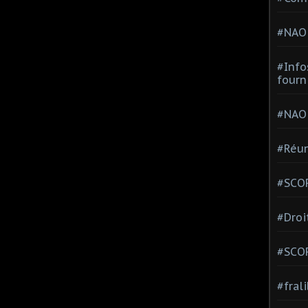
#NAO
#Info
fourn
#NAO
#Réun
#SCOP
#Droi
#SCO
#fral