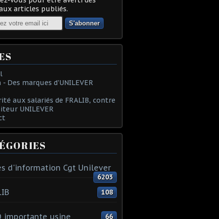
ux articles publiés.
ES
l
 - Des marques d'UNILEVER
rité aux salariés de FRALIB, contre
oiteur UNILEVER
ct
ÉGORIES
s d'information Cgt Unilever
6203
LIB
108
 importante usine
66