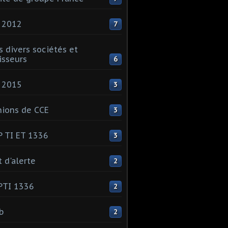
 2012
7
s divers sociétés et
isseurs
6
 2015
3
ions de CCE
3
 TI ET 1336
3
t d'alerte
2
PTI 1336
2
ib
2