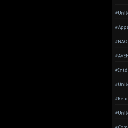
#Unil
#Appe
#NAO
#AVE
#Inté
#Unil
#Réun
#Unil
#Comi