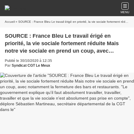
MENU
Accueil
» SOURCE : France Bleu Le travail érigé en priorité, la vie sociale fortement réduite Mais notre vie sociale en prend un coup, avec notamment la fermeture des bars et restaurants. "Le gouvernement explique qu'il faut absolument travailler, travailler, travailler et que la vie sociale n'est absolument pas prise en compte", déplore Sébastien Martineau, secrétaire départemental de la CGT dans le
SOURCE : France Bleu Le travail érigé en
priorité, la vie sociale fortement réduite Mais
notre vie sociale en prend un coup, avec
notamment la fermeture des bars et restaurants.
Publié le 30/10/2020 à 12:35
"Le gouvernement explique qu'il faut
Par
Syndicat CGT Le Meux
absolument travailler, travailler, travailler et que
la vie sociale n'est absolument pas prise en
compte", déplore Sébastien Martineau,
secrétaire départemental de la CGT dans le