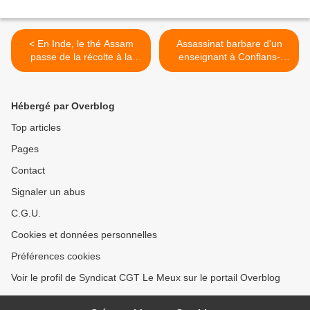
< En Inde, le thé Assam
Assassinat barbare d'un
passe de la récolte à la
enseignant à Conflans-
révolte qui gagne Ceylan...
Sainte-Honorine: Macron
annonce des "actions
concrètes". Ben voyons! >
Hébergé par Overblog
Top articles
Pages
Contact
Signaler un abus
C.G.U.
Cookies et données personnelles
Préférences cookies
Voir le profil de Syndicat CGT Le Meux sur le portail Overblog