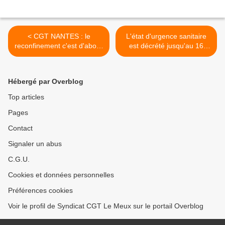
< CGT NANTES : le
L'état d'urgence sanitaire
reconfinement c'est d'abord
est décrété jusqu'au 16
l'échec de la politique
février 2021 >
sanitaire
Hébergé par Overblog
Top articles
Pages
Contact
Signaler un abus
C.G.U.
Cookies et données personnelles
Préférences cookies
Voir le profil de Syndicat CGT Le Meux sur le portail Overblog