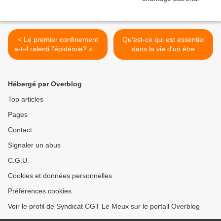
< Le premier confinement
Qu'est-ce qui est essentiel
a-t-il ralenti l’épidémie? «Ce
dans la vie d'un être
n'est pas vrai», selon un
humain? Telle est la
anesthésiste-réanimateur
question, comme dirait
marseillais
Shakespeare qui n'est pas
Hébergé par Overblog
une marque de lessive sur
le e-commerce >
Top articles
Pages
Contact
Signaler un abus
C.G.U.
Cookies et données personnelles
Préférences cookies
Voir le profil de Syndicat CGT Le Meux sur le portail Overblog