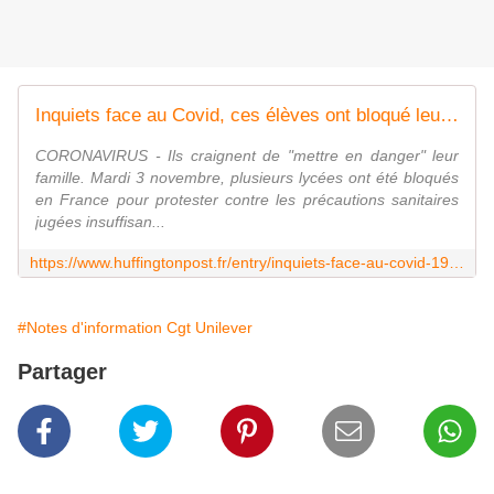
Inquiets face au Covid, ces élèves ont bloqué leur lycée (et ont affronté la police)
CORONAVIRUS - Ils craignent de "mettre en danger" leur
famille. Mardi 3 novembre, plusieurs lycées ont été bloqués
en France pour protester contre les précautions sanitaires
jugées insuffisan...
https://www.huffingtonpost.fr/entry/inquiets-face-au-covid-19-des-lyceens-bloquent-leur-etablissement-scolaire_fr_5fa141eec5b67617e64b11a6
#Notes d'information Cgt Unilever
Partager